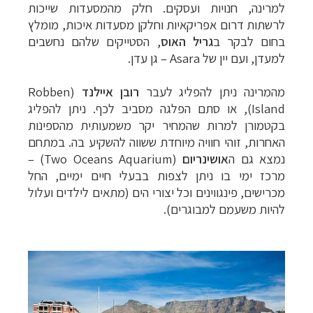
למרינה, חנויות ועסקים. חלק מהמסעדות שייכות
לרשתות דרום אפריקאיות וחלקן מסעדות איכות, מומלץ
בחום לבקר ב
גריל האוס
, הסטייקים שלהם נחשבים
למעדן, ועם יין של
Asara
– גן עדן.
מהמרינה ניתן להפליג לעבר
רובן איילנד
(Robben
Island)
, או סתם הפלגה מסביב לכף. ניתן להפליג
בקטמורן למרות שהמחיר יקר משמעותית מהספינות
האחרות, זוהי חוויה מיוחדת ששווה להשקיע בה.
במתחם
נמצא גם ה
אושינריום
(Two Oceans Aquarium) –
מרכז ימי בו ניתן לצפות בבעלי חיים ימיים, החל
מכרישים, פינגווינים וכל יצורי הים (מתאים לילדים ועלול
להיות משעמם למבוגרים).