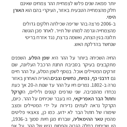
יותר ממאה שנים פלשו לצמחיית ההר צמחים שאינם
חלק מהצמחייה הטבעית באזור, העיקרי בהם הוא
האורן
הימי
.
ב-2006 פרצה בהר שריפה שכילתה חלקים גדולים
מהצמחייה וגרמה למותו של תייר. לאחר מכן הוגשה
תלונה בגין הצתה, ואשמה ברצח, נגד אזרח בריטי
שנחשד בהדלקת האש.
החיה השכיחה ביותר על ההר היא
שפן הסלע
. השפנים
מתקבצים בעיקר בסביבת תחנת הרכבל העליונה, שם
זורקים המטיילים אוכל. בנוסף לשפן הסלע, על ההר חיים
גם
דרבני כף
,
נמיות
,
נחשים
ו
צבים
.האריה האחרון באזור
נורה ב-1802. נמרים חיו על ההר עד שנות ה-20 אך כעת
נכחדו מהסביבה. שני טורפים קטנים וליליים, ה
קרקל
ו
חתול הבר האפריקאי
, היו בעבר שכיחים על ההר. כיום,
הקרקל נראה לעתים נדירות על ידי המטיילים ומצב
שימורו של חתול הבר לא ידוע. כמו כן, צאצאי פליטים
מהמין
טאר ההימאליה
, שברחו מגן חיות סמוך ב-1936,
היו שכיחים בחלק הגבוה והפחות נגיש של ההר. על אף