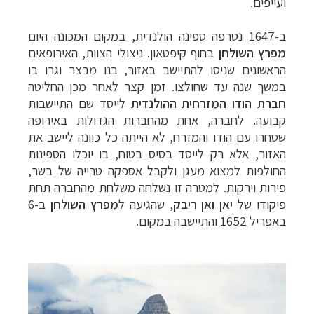
ועייפים.
ב-1647 נטרפה ספינה הולנדית, במקום המכונה היום
מפרץ השולחן
בחוף קיפטאון. ניצולי הצוות, האירופאים
הראשונים שניסו להתיישב באזור, בנו מבצר וגרו בו
במשך שנה עד שחולצו. זמן קצר לאחר מכן החליטה
חברת הודו המזרחית ההולנדית
לייסד שם התיישבות
קבועה. לחברה, אחת מהחברות הגדולות באירופה
שסחרו עם הודו והמזרח, לא הייתה כל כוונה ליישב את
האזור, אלא רק לייסד בסיס בטוח, בו יוכלו הספינות
החולפות למצוא מעגן ולקבל אספקה טרייה של בשר,
פירות וירקות. למטרה זו נשלחה משלחת מהחברה תחת
פיקודו של
יאן ואן ריבק
, שהגיעה ל
מפרץ השולחן
ב-6
באפריל 1652 והתיישבה במקום
.