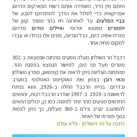
היותם מין נדיר, השמידה אותם רשות הפארקים הדרום
אפריקאית כדי לסלול את הדרך להחזרתם לטבע של
צביי הסלעים
. עד לאחרונה חיו בהר מספר קטן של
יחמורים
ממוצא אירופי ו
איילים הודים
מדרום
מזרח-אסיה. כיום, ככל הנראה, מינים אלו נכחדו או עברו
למקום מחיה אחר.
רכבל הר השולחן מעלה נוסעים מתחנה שנמצאת כ-302
מטרים מעל פני הים, למישור הנמצא בפסגת ההר.
מהתחנה העליונה ניתן לראות את קיפטאון, מפרץ השולחן
ו
האי
רובן
בצפון ואת האוקיינוס האטלנטי במערב
ובדרום.
בניית הרכבל החלה ב-1926, והוא נפתח
לראשונה ב-1929. ב-1997 שודרג הרכבל רבות, והתאים
קרוזים והפלגות נופש
לחצו לרשימת היעדים »
החדשים מגיעים מהר יותר לפסגה. כמו כן, יכולים התאים
תכנון טיולים למדינות אירופה
לחצו לרשימת היעדים
להסתובב סביב צירם ב-360 מעלות, כך ניתן לצפות
»
בנוף פנורמי של האזור.
תכנון
טיולים לאמריקה הצפונית
לחצו לרשימת
כתבה על הר השולחן - פלא עולם
היעדים »