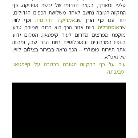
סלעי ומאורך, בקצה הדרומי של יבשת אפריקה. כף
התקווה-הטובה נחשב לאחד משלושת הכפים הגדולים,
יחד עם
כף הורן
שב
אמריקה הדרומית
ו
כף לווין
שב
אוסטרליה
. כיום אזור הכף הוא ברובו שמורת טבע
מוקפת מפרצים מדרום לעיר קיפטאון. המקום ידוע
בנופיו המרהיבים ובאוכלוסיית חיות הבר שבו, ומהווה
אתר תיירות פופולרי
–
הכף נראה בבירור בצילום לוויין
של נאס"א.
עוד על כף התקווה הטובה בכתבה על קייפטאון
וסביבתה