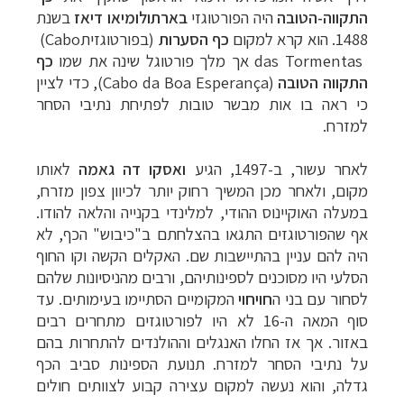
התקווה-הטובה
היה הפורטוגזי
בארתולומיאו דיאז
בשנת
1488. הוא קרא למקום
כף הסערות
(בפורטוגזית
(Cabo
das Tormentas
אך מלך פורטוגל שינה את שמו
כף
התקווה הטובה
(Cabo da Boa Esperança)
, כדי לציין
כי ראה בו אות מבשר טובות לפתיחת נתיבי הסחר
למזרח
.
לאחר עשור, ב-1497, הגיע
ואסקו דה גאמה
לאותו
מקום, ולאחר מכן המשיך רחוק יותר לכיוון צפון מזרח,
במעלה האוקיינוס ההודי, למלינדי בקנייה והלאה להודו.
אף שהפורטוגזים התגאו בהצלחתם ב"כיבוש" הכף, לא
היה להם עניין בהתיישבות שם. האקלים הקשה וקו החוף
הסלעי היו מסוכנים לספינותיהם, ורבים מהניסיונות שלהם
לסחור עם בני ה
חויחוי
המקומיים הסתיימו בעימותים.
עד
סוף המאה ה-16 לא היו לפורטוגזים מתחרים רבים
באזור. אך אז החלו האנגלים וההולנדים להתחרות בהם
על נתיבי הסחר למזרח. תנועת הספינות סביב הכף
גדלה, והוא נעשה למקום עצירה קבוע לצוותים חולים