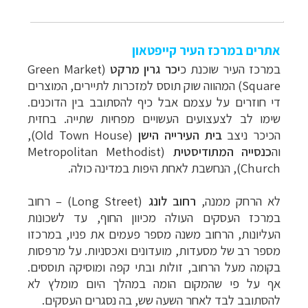
אתרים במרכז העיר קייפטאון
במרכז העיר שוכנת כ
יכר גרין מרקט
(
Green Market
Square) המהווה שוק תוסס למזכרות לתיירים, המוצרים
די חוזרים על עצמם אבל כיף להסתובב בין הדוכנים.
שימו לב לצעצועים העשויים מפחיות שתייה. בחזית
הכיכר ניצב
בית העירייה הישן
(
Old Town House
),
וה
כנסייה המתודיסטית
(
Metropolitan Methodist
Church
), הנחשבת לאחת היפות במדינה כולה.
לא הרחק ממנה,
רחוב לונג
(Long Street‏)
–
רחוב
במרכז העסקים העולה מכיוון החוף, עד לשכונות
העליונות, הרחוב משנה מספר פעמים את פניו, במרכזו
מספר רב של מסעדות, מועדונים ואכסניות. על מרפסות
בקומה מעל הרחוב, זולות ובתי קפה ומוסיקה תוססים.
אף על פי שהמקום הומה במהלך היום מומלץ לא
להסתובב לבד לאחר השעה שש, בה נסגרים העסקים.