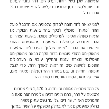
הראשונה, שכן בשל רוחות וערפילים, ההר נסגר לעתים
תכופות ולמשכי זמן ארוכים. העלייה להר אפשרית ברגל
או ברכבל.
לפני יציאה להר חובה לבדוק טלפונית אם הרכבל פועל
וההר "פתוח". מומלץ לבקר בהר בשעות הבוקר, אז
הראות מעולה והסיכוי לערפילים נמוכה. בשעות הצהריים
ההר מתכסה ערפילים המגיעים מהאוקיינוס ההודי
ומכסים את ההר ב"מפת שולחן". הערפילים המגיעים
מהאוקיינוס ההודי פוגשים ברוח הקרה הבאה מהאוקיינוס
האטלנטי ונוצרת עננות ותהליך עיבוי בו הערפילים
הופכים לטיפות מים הזורמות לאורך ההר.
כדי לנצל
תופעה ייחודית זו, נבנו במורד ההר תעלות ומאגרי מים,
אשר קלטו את המים הזורמים במורד ההר.
על ההר צמחייה מגוונת ומיוחדת. כ-1,470 מיני צמחים
נמצאים על ההר, בהם מינים רבים של פרח ה
פרוטאה
בו
התפרסם האזור. שרידים של
יער גשם
עתיק נשארו
בחלק מהעמקים אך לא בחלק המשקיף על העיר. במשך