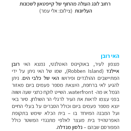
רחוב לונג העולה מהחוף של קייפטאון לשכונות
העליונות
(צילום: אלי עמר)
האי רובן
מצפון לעיר, באוקיינוס האטלנטי, נמצא האי
רובן
איילנד
(
Robben Island), שמו של האי ניתן על ידי
המתיישבים ההולנדים ופירושו
האי של כלבי הים
. ניתן
להגיע לאי ברחפת, היוצאת מספר פעמים ביום מאזור
הנמל או מה-
waterfront
. השייט לוקח כחצי שעה ושווה
בפני עצמו לראות את העיר לרגלי הר השולחן. סיור באי
יוצא מספר פעמים ביום וכולל הסברים על בעלי החיים
ועל המבנה המיוחד בו – בית הכלא שימש בתקופת
האפרטהייד בית מעצר לאלפי מתנגדי המשטר כולל
המפורסם שבהם –
נלסון מנדלה
.