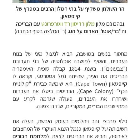
הר השולחן משקיף על בתי המלון הרבים במפרץ של
קייפטאון,
ובהם גם מלון
מלון רדיסון רד ווטרפרונט
עם הבריכה
וה"בר/אוטו" האדום על הגג
(ר' המלצה בסוף הכתבה)
מחסור בנשים במושבה, הביא לניצול מיני של בנות
העבדים, והוסיף למושבה אוכלוסייה של בני תערובת
("צבעונים"). בשנת 1814 קבלה סופית האימפריה
הבריטית את העיר, שהייתה נמל אסטרטגי, וקראה לו
קייפטאון
(
Cape Town
). היא שימשה כבירת "קולוניית
הכף" (
Cape Colony
). הבריטים ביטלו את העבדות
ושיחררו את העבדים, פעולה שגרמה לקרע עם
המתיישבים ה
בורים
, המקוריים, שנדדו צפונה.
גילוי מרבצי זהב ויהלומים בעומק היבשת, העלה את
חשיבותה של קייפטאון כנמל היצוא העיקרי של המחצבים
לאירופה, והביא את הבריטים לצאת ל
מלחמת הבורים