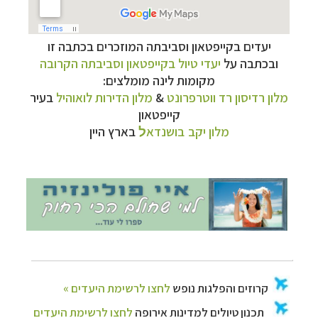
יעדים בקייפטאון וסביבתה המוזכרים בכתבה זו
ובכתבה על
יעדי טיול בקייפטאון וסביבתה הקרובה
מקומות לינה מומלצים:
קרוזים והפלגות נופש
לחצו לרשימת היעדים »
מלון רדיסון רד ווטרפרונט
&
מלון הדירות לואוהיל
בעיר
תכנון טיולים למדינות אירופה
לחצו לרשימת היעדים
קייפטאון
»
מלון יקב
בושנדא
בארץ היין
ל
תכנון
טיולים לאמריקה הצפונית
לחצו לרשימת
היעדים »