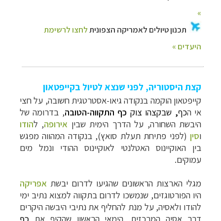
קצת היסטוריה, לפני שנצא לטיול בקייפטאון
קייפטאון הוקמה בנקודה גיאו-אסטרטגית חשובה, על חצי
אי ה
כף
,
שבקצהו צוק
כף התקווה-הטובה
, בדרומה של
היבשת השחורה, על הדרך הימית שבין
אירופה
, ל
הודו
ו
סין
(לפני פתיחת תעלת סואץ), בנקודה המהווה מפגש
בין האוקיינוס האטלנטי לאוקיינוס ההודי ונמל מים
עמוקים.
מגלי הארצות הראשונים שהגיעו לדרום יבשת
אפריקה
היו הפורטוגזים, שנמשכו לדרום בתקווה למצוא נתיב ימי
להודו ולאסיה, על מנת להחליף את נתיבי היבשה היקרים
דרך אסיה המרכזית. הימאי הראשון שהקיף את
כף