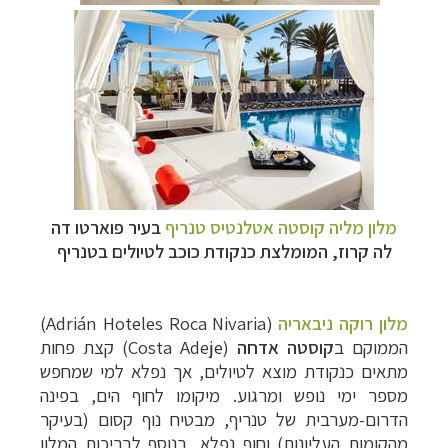
מלון מליה קוסטה אטלנטיס טנריף
בעיר פוארטו דה
לה קרוז, המומלצת כנקודת כוכב לטיולים בטנריף
מלון רוקה ניבאריה
(
Adrián Hoteles Roca Nivaria
)
הממוקם ב
קוסטה אדחה
(
Costa Adeje
) קצת פחות
מתאים כנקודת מוצא לטיולים, אך נפלא למי שמחפש
מספר ימי נופש ומרגוע. מיקומו לחוף הים, בפינה
הדרום-מערבית של טנריף, מבטיח נוף קסום (בעיקר
מהקומות העליונות) וחוף נפלא, בנוסף לבריכות המלון