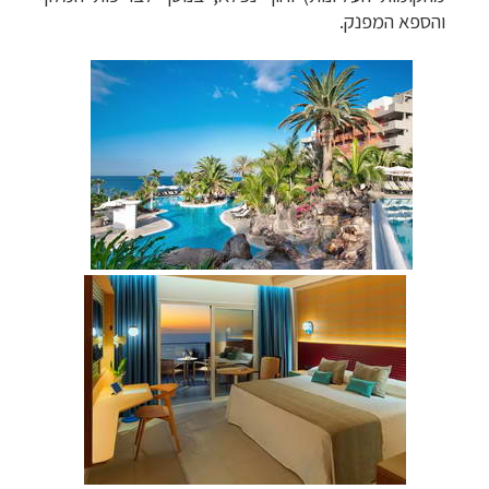
והספא המפנק.