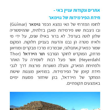
אתרים ונקודות עניין באי -
חידת הפירמידות של גוימאר
לחופו המזרחי של האי נמצא הכפר
גוימאר
(
Güímar
)
ובו ניצבות שש פירמידות מאבן בזלתית, שההיסטוריה
שלהן לוטה בערפל. לא ברור באילו שנים, על ידי מי
ולאיזו מטרה הן נבנו והדעות בעניינן חלוקות. המקום
שמור כפארק אתנולוגי, שבמרכזו מרכז מבקרים ומוזיאון
מרתק, המוקדש לחוקר הנורבגי
תור היירדאל
(
Thor
Heyerdahl
) אשר פעל רבות לשמירה על האתר
ולפתיחת הפארק, והעלה השערות פורצות דרך לגבי
חידת קיומן של הפירמידות. במוזיאון מוצגות שיטות
המחקר של היירדאל, בהן שיחזור מסעות ימיים
באמצעים תקופתיים.