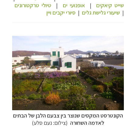
שייט קיאקים
|
אופנועי ים
|
טיולי טרקטורונים
|
שיעורי גלישת גלים
|
סיורי יקבים ויין
קרוזים והפלגות נופש
לחצו לרשימת היעדים »
הפלגות לאנטארקטיקה
לחצו לכל מסלולי ההפלגות »
הפלגות לארצות הקוטב הצפוני
לחצו לקבלת כל
האפשרויות »
הקונטרסט המקסים שנוצר בין צבעם הלבן של הבתים
לאדמה השחורה
(צילום: נעם סלע)