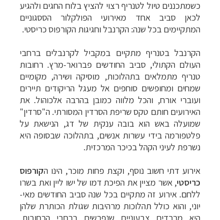
כשמתכננים טיול לטנריף רצוי להציץ בלוח החגים ולהגיע
לכאן סביב אחד מאירועי הפולקלור הססגוניים
המתקיימים בכל שנה: הקרנבל וחגיגות הקורפוס כריסטי.
הקרנבל בטנריף מתקיים במקביל לקרנבלים ברחבי
העולם הקתולי, סביב החודשים פברואר-מרץ. רחובות
טנריף מתמלאים בתהלוכות, מוסיקה ושירה, מקומיים
שמחים ומחופשים סוחפים אל מעגל הריקודים תיירים
ועוברי אורח, והכל מלווה כמובן בהרבה אלכוהול. את
האירועים חותם טקס שריפת הסרדין המסורתי. ה"סרדין"
שמועלה באש הוא בובה ענקית של דג, הנישאת על
פלטפורמה בידי עשרות אנשים, בתהלוכה שבסופה היא
נשרפת לעיני הקהל בכיכר המרכזית.
אירוע דתי חשוב נוסף, וקצת פחות מוכר, הינו ה
קורפוס
כריסטי
, אשר מציין את הפיכת דמו של ישו ליין ואת בשרו
ללחם. אירוע זה מתקיים בכל שנה סביב החודשים מאי-
יוני, והוא כולל תהלוכות מרהיבות שגולת הכותרת שלהן
היא מרבדים צבעוניים שנפרשים ברחבי הרחובות,