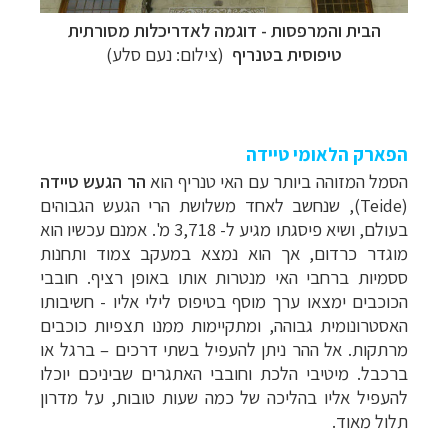
הבית והמרפסות - דוגמה לאדריכלות מסורתית
קרוזים והפלגות נופש
לחצו לרשימת היעדים »
טיפוסית בטנריף
(צילום: נעם סלע)
הפלגות לאנטארקטיקה
לחצו לכל מסלולי ההפלגות »
הפלגות לארצות הקוטב הצפוני
לחצו לקבלת כל
האפשרויות »
הפארק הלאומי טיידה
הסמל המזוהה ביותר עם האי טנריף הוא
הר הגעש
טיידה
(
Teide
), שנחשב לאחד משלושת הרי הגעש הגבוהים
בעולם, ושיא פיסגתו מגיע ל- 3,718 מ'. אמנם עכשיו הוא
מוגדר כרדום, אך הוא נמצא במעקב צמוד ותחנות
ססמיות ברחבי האי מנטרות אותו באופן רציף. חובבי
הכוכבים ימצאו ערך מוסף בטיפוס לילי אליו - חשיבותו
האסטרונומית גבוהה, ומתקיימות ממנו תצפיות כוכבים
מרתקות. אל ההר ניתן להעפיל בשתי דרכים – ברגל או
ברכבל. מיטיבי הלכת וחובבי האתגרים שביניכם יוכלו
להעפיל אליו בהליכה של כמה שעות טובות, על מדרון
תלול מאוד.