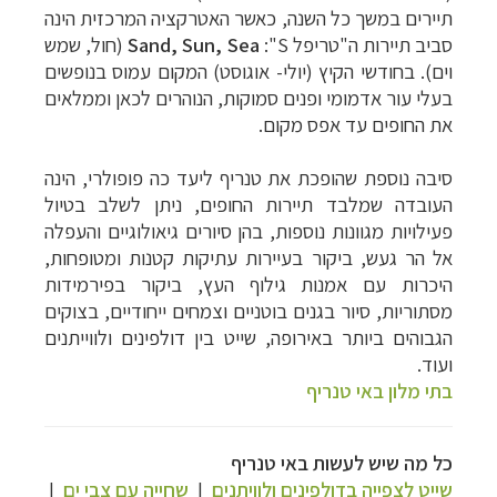
תיירים במשך כל השנה, כאשר האטרקציה המרכזית הינה
סביב תיירות ה"טריפל
S
":
Sand, Sun, Sea
(חול, שמש
וים). בחודשי הקיץ (יולי- אוגוסט) המקום עמוס בנופשים
בעלי עור אדמומי ופנים סמוקות, הנוהרים לכאן וממלאים
את החופים עד אפס מקום.
סיבה נוספת שהופכת את טנריף ליעד כה פופולרי, הינה
העובדה שמלבד תיירות החופים, ניתן לשלב בטיול
פעילויות מגוונות נוספות, בהן סיורים גיאולוגיים והעפלה
אל הר געש, ביקור בעיירות עתיקות קטנות ומטופחות,
היכרות עם אמנות גילוף העץ, ביקור בפירמידות
מסתוריות, סיור בגנים בוטניים וצמחים ייחודיים, בצוקים
הגבוהים ביותר באירופה, שייט בין דולפינים ולווייתנים
ועוד.
בתי מלון באי טנריף
כל מה שיש לעשות באי טנריף
שייט לצפייה בדולפינים ולוויתנים
|
שחייה עם צבי ים
|