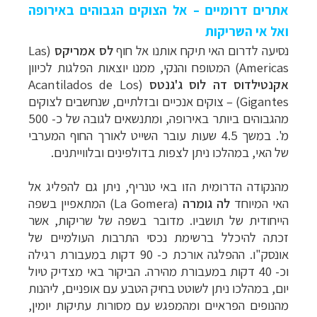
אתרים דרומיים – אל הצוקים הגבוהים באירופה
ואל אי השריקות
נסיעה לדרום האי תיקח אותנו אל חוף
לס אמריקס
(Las
Americas)
המטופח והנקי, ממנו יוצאות הפלגות לכיוון
אקנטילדוס דה לוס ג'גנטס
(Acantilados de Los
Gigantes)
– צוקים אנכיים ובזלתיים, שנחשבים לצוקים
מהגבוהים ביותר באירופה, ומתנשאים לגובה של כ- 500
מ'. במשך 4.5 שעות עובר השייט לאורך החוף המערבי
של האי, במהלכו ניתן לצפות בדולפינים ובלווייתנים.
מהנקודה הדרומית הזו באי טנריף, ניתן גם להפליג אל
האי המיוחד
לה גומרה
(
La Gomera
) המתאפיין בשפה
הייחודית של תושביו. מדובר בשפה של שריקות, אשר
זכתה להיכלל ברשימת נכסי התרבות העולמיים של
אונסק"ו. ההפלגה אורכת כ- 90 דקות במעבורת רגילה
וכ- 40 דקות במעבורת מהירה. הביקור באי מצדיק טיול
יום, במהלכו ניתן לשוטט בחיק הטבע עם אופניים, ליהנות
מהנופים הפראיים ומהמפגש עם מסורות עתיקות יומין,