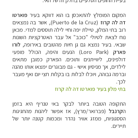
המקום המומלץ להתאכסן בו הוא דווקא בעיר
פוארטו
דה לה קרוז
(Puerto de la Cruz)
, אשר בה נמצאים
רוב בתי המלון, טיילת יפה וחיי לילה תוססים למדי. מכאן
נוח לצאת
לטיולי "כוכב" אל עבר האטרקציות השונות
שבאי.
בעיר נמצא גם גן חיות מהטובים באירופה,
לורו
פארק
(
Loro Park
) הנעים והיפה, הכולל מופעי
דולפינים, ליווייתנים ותוכים. הפארק כמובן מתאים
לילדים, אך מניסיון אישי - גם מבוגרים ימצאו אותו מהנה
וברמה גבוהה
, ויוכלו לבלות בו בקלות חצי יום ואף מעבר
לכך.
בתי מלון בעיר פוארטו דה לה קרוז
התקופה הטובה ביותר לבקר באי טנריף היא בזמן
ה
קרנבל
(פברואר/מרץ), אז אפשר ליהנות מהחגיגות
הססגוניות, ממזג אוויר נהדר ומכמות קטנה יותר של
תיירים.