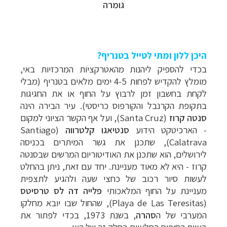
גומרה
היכן ללון ומתי לטייל בטנריף?
בכדי להספיק ליהנות מהאטרקציות המרכזיות באי,
מומלץ להקדיש לפחות 4-5 ימים מלאים בטנריף (מבלי
לקחת בחשבון זמן לרבוץ על החוף או את החגיגות
בתקופת הקרנבל והקורפוס כריסטי). עיר הבירה הינה
סנטה קרוז
(
Santa Cruz
), ועל אף הקשר הציוני למקום
- הארכיטקט הידוע
סנטיאגו קלטרווה
(
Santiago
Calatrava
), שתכנן את גשר המיתרים בכניסה
לירושלים, הוא שתכנן את האודיטוריום המרשים שבסנטה
קרוז - היא לא מאוד מעניינת. יחד עם זאת, ניתן בהחלט
לעשות סיור רכוב של כחצי שעה ולהגיע לתצפית
מעניינת על החוף המלאכותי
פלייה דה לס טרסיטס
(Playa de Las Teresitas
), שהחול שבו יובא מחלקו
המערבי של ה
סהרה
, בשנת 1973, בכדי לפתור את
בעיית החופים הסלעיים בחלק זה של האי.