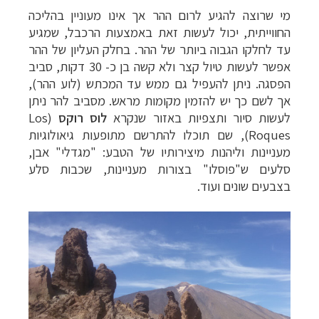
מי שרוצה להגיע לרום ההר אך אינו מעוניין בהליכה
החווייתית, יכול לעשות זאת באמצעות הרכבל, שמגיע
עד לחלקו הגבוה ביותר של ההר. בחלק העליון של ההר
אפשר לעשות טיול קצר ולא קשה בן כ- 30 דקות, סביב
הפסגה. ניתן להעפיל גם ממש עד המכתש (לוע ההר),
אך לשם כך יש להזמין מקומות מראש. מסביב להר ניתן
לעשות סיור ותצפיות באזור שנקרא
לוס רוקס
(
Los
Roques
), שם תוכלו להתרשם מתופעות גיאולוגיות
מעניינות וליהנות מיצירותיו של הטבע: "מגדלי" אבן,
סלעים ש"פוסלו" בצורות מעניינות, שכבות סלע
בצבעים שונים ועוד.