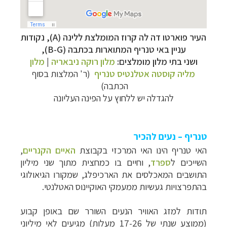
העיר פוארטו דה לה קרוז המומלצת ללינה (
A)
, נקודות
עניין באי טנריף המתוארות בכתבה (B-G),
ושני בתי מלון מומלצים:
מלון רוקה ניבאריה
|
מלון
מליה קוסטה אטלנטיס טנריף
(ר' המלצות בסוף
הכתבה)
להגדלה יש ללחוץ על הפינה העליונה
טנריף – נעים להכיר
האי טנריף הינו האי המרכזי בקבוצת
האיים הקנריים
,
השייכים ל
ספרד
,
וחיים בו כמחצית מתוך שני מיליון
התושבים המאכלסים את הארכיפלג, שמקורו הגיאולוגי
בהתפרצויות געשיות ממעמקי האוקיינוס האטלנטי.
תודות למזג האוויר הנעים השורר שם באופן קבוע
(ממוצע שנתי של 17-26 מעלות) מגיעים לאי מיליוני