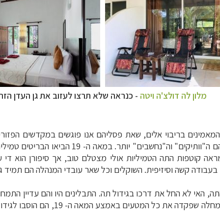
מלון לה דולצ'ה ויטה
- כנראה שלא תרצו לעזוב את גן העדן הזה
המאמינים בריבוי אלים, שאת פסליהם אנו פוגשים במקדשים הפזורי
שונות. הראשונים הגיעו במאה הראשונה לספירה וה
 מראה קוטפות התה הטמיליות אולי מצטלם טוב, אך סיפורן הוא ד
 בעבודה קשה וסיזיפית. השוקלים וכל שאר עובדי המנהלה הם תמיד 
ה, האי לא החל את דרכו בגידול תה. התבלינים היו והם עדיין התמחות 
הקפה גם הוא הגיע לאי על ידי האנגלים,