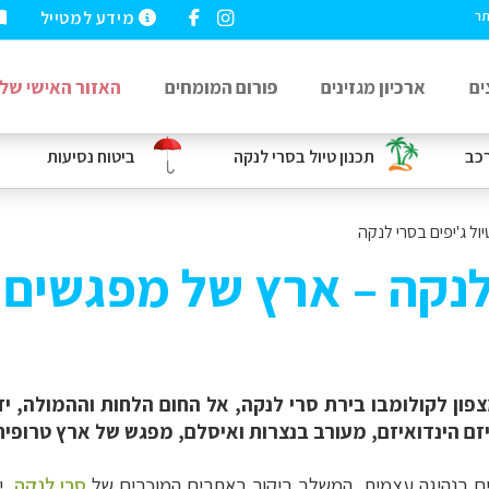
מידע למטייל
תר
ים
ארכיון מגזינים
פורום המומחים
האזור האישי שלי
כב
תכנון טיול בסרי לנקה
ביטוח נסיעות
יול ג'יפים בסרי לנקה
 לנקה – ארץ של מפגשים
ון לקולומבו בירת סרי לנקה, אל החום הלחות וההמולה, ידע
זם הינדואיזם, מעורב בנצרות ואיסלם, מפגש של ארץ טרופית 
ים בנהיגה עצמית, המשלב ביקור באתרים המוכרים של
סרי לנקה
, 