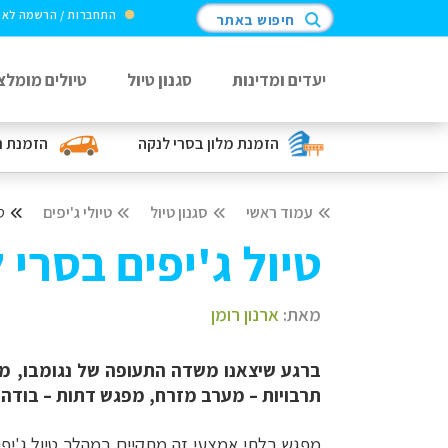
התחברות / הרשמה לא
חיפוש באתר
יעדים ומדינות
סגנון טיול
טיולים מומלצ
הזמנת מלון
בסרי לנקה
הזמנת ר
עמוד ראשי
סגנון טיול
טיולי ג'יפים
ט
טיול ג'יפים בסרי
מאת:
ארנון רומן
ברגע שיצאנו משדה התעופה של נגומבו, מצפ
תרבויות – מערב מזרח, מפגש דתות – בודהי
מפגש בלתי אמצעי זה מתקיים במהלך טיול ג'יפ