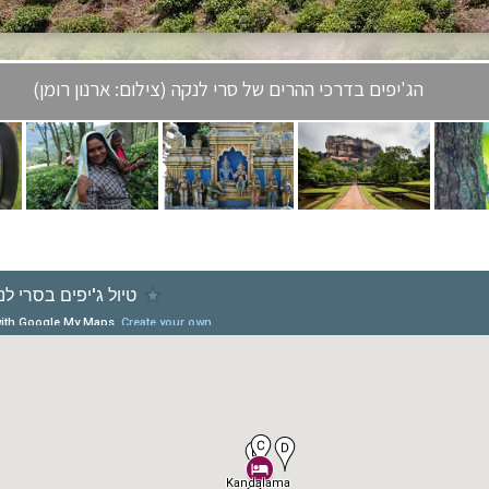
הג'יפים בדרכי ההרים של סרי לנקה (צילום: ארנון רומן)