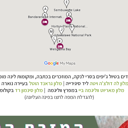
דים בטיול ג'יפים בסרי לנקה, המוזכרים בכתבה, ומקומות לינה מומ
לון לה דולצ'ה ויטה
ליד סיגירייה |
מלון גראנד הוטל
בעיירה
נוארה 
מלון מאריוט ווליגמה ביי
במפרץ ווליגמה
|
מלון סינמון רד
בקולומב
ח הרחוק
לחצו לרשימת יעדים »
(
להגדלת המפה לחצו בפינה העליונה)
לינזיה הצרפתית
לחצו לפרטים »
טרליה וניו זילנד
לחצו לרשימת ההצעות »