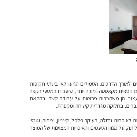
ם לאורך הדרכים. הטמילים הגיעו לאי בשתי תקופות
ם ה"וותיקים" וה"נחשבים" יותר. במאה ה- 19 הביאו הבריטים טמילים נוספים מקאסטה נמוכה יותר, שיעבדו במטעי הקפה
י עצוב. הן משתכרות פרוטות על עבודה קשה, בהתאם
גברים, בחלוקה מגדרית קשיחה ומקפחת.
לא פחות גדולה, בעיקר פלפל, קינמון, ציפורן וגומי.
 אך עקב מחלה שפקדה את כל המטעים באמצע המאה ה- 19, הם הוסבו לגידול תה, על מגוון הטעמים והאיכויות המצוינות של המוצר