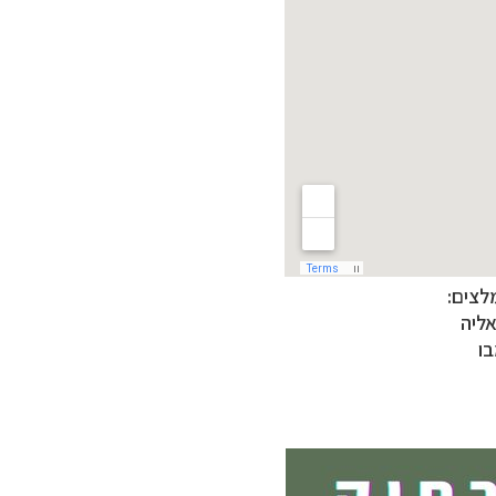
לצים:
אליה
ו