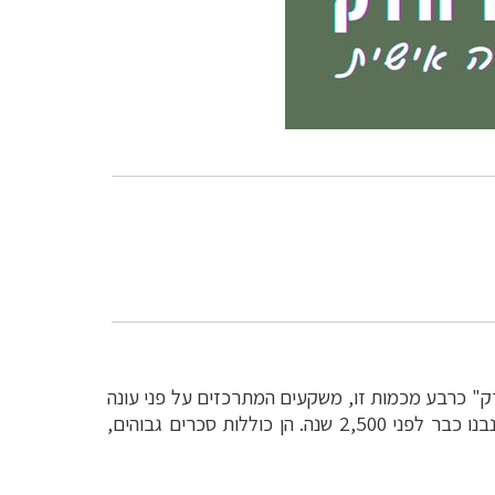
פוני מקבל "רק" כרבע מכמות זו, משקעים המתרכזים על פני עונה
קצרה מאוד. כדי לתמוך בחקלאות נבנו בסרי לנקה מערכות מים מרשימות, וכיום יש 11 אלף מערכות מים, שחלקן נבנו כבר לפני 2,500 שנה. הן כוללות סכרים גבוהים,