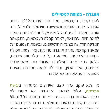
אוגנדה
–
בטוחה למטיילים
לפני קבלת העצמאות מידי הבריטים ב-1962 הייתה
אוגנדה מדינה שופעת ומשגשגת.
ווינסטון צ'רצ'יל
כינה
אותה באהבה "הפנינה של אפריקה" והכינוי הזה מתאים
לה גם היום.
עם זאת, לאחר קבלת העצמאות, התקשתה
המדינה החדשה בצעדיה הראשונים, ובשנות השמונים של
המאה הקודמת נותרה אוגנדה מרוסקת ומרוששת, אכולת
שחיתות שלטונית, משוסעת על ידי מלחמות שבטים,
שלטון צבאי אכזרי ושליטים שיכורי כוח, שהמפורסם
מביניהם,
אידי אמין
, זכור לנו לרעה מפרשת חטיפת
מטוס אייר פראנס ומבצע אנטבה.
מי שלא עוקב אחר קצב האירועים המסחרר ב
יבשת
אפריקה
, עלול לחשוב שאוגנדה היא מקום לא
בטוח.
האסונות הרבים שפקדו אותה בשנות ה-70 וה-80
כיכבו בתקשורת המערבית ואנשים רבים עדיין חושבים
על אוגנדה כמדינה מסוכנת ולא יציבה. אבל האמת שונה