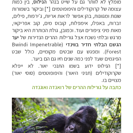
מומלץ לא לוותר גם על שייט בנהר
הנילוס
, בין כמות
עצומה של קרוקודילים והיפופוטמים [*] וביקור בשמורות
שונות ומגוונות, בהן אפשר לראות אריות, ג'ירפות, פילים,
זברות, באפלו, אימפלות, קובוס מים, קוב אפריקאי,
מאות מיני ציפורים ועוד. וכמובן, גולת הכותרת היא ביקור
מרגש ובלתי נשכח אצל גורילות ההרים הנדירות של
יער
הגשם הבלתי חדיר
ב
ווינדי
(
Bwindi Impenetrable
Forest
).
ומפגש עם
שבטים מקומיים, כולל שבט
הפיגמים שעד לפני כמה שנים חיו גם הם ביער.
[*] הנילוס ידוע בשמו התנכי יאור. לא ייפלא
שקרוקודילים (תניני היאור) והיפופוטמים (סוסי יאור)
מצויים בו.
כתבה על
גורילות ההרים של רואנדה ואוגנדה