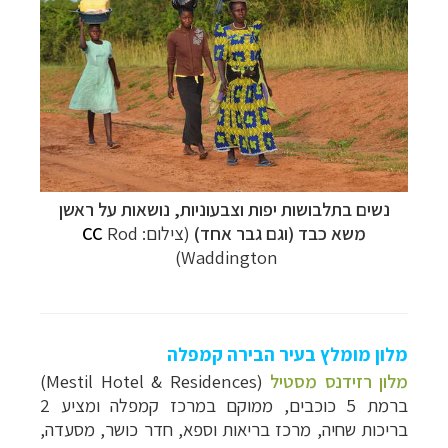
קרוזים והפלגות נופש
לחצו לרשימת היעדים »
תכנון טיולים למדינות אירופה
לחצו לרשימת היעדים
»
תכנון
טיולים לאמריקה הצפונית
לחצו לרשימת
היעדים »
נשים בתלבושות יפות וצבעוניות, נושאות על ראשן
משא כבד (וגם גבר אחד)
(צילום:
Rod
CC
)
Waddington
מלון מומלץ בעיר הבירה קמפלה
מלון רזידנס מסטיל
(Mestil Hotel & Residences)
ברמת 5 כוכבים, ממוקם במרכז קמפלה ומציע 2
בריכות שחיה, מרכז בריאות וספא, חדר כושר, מסעדה,