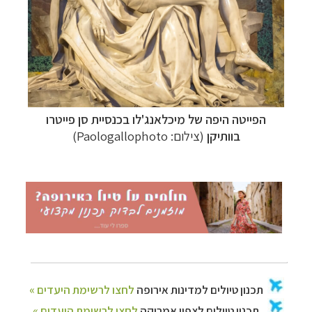
הפייטה היפה של מיכלאנג'לו בכנסיית סן פייטרו
בוותיקן
(צילום:
Paologallophoto
)
תכנון
טיולים למדינות אירופה
לחצו לרשימת היעדים »
תכנון
טיולים לצפון אמריקה
לחצו לרשימת היעדים »
קרוזים והפלגות נופש
לחצו לרשימת היעדים »