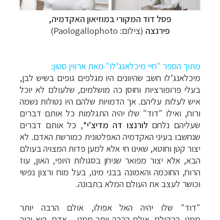
פסל דוד המקורי במוזיאון האקדמיה,
פירנצה
(צילום:
Paologallophoto
)
מתוך הספר "חיי מיכלאנג’לו" מאת ארווין סטון:
מיכלאנג’לו חשב שהיוונים היו מגלפים גופים בשיש לבן,
בעלי פרופורציות וחוסן כה מושלמים, שלעולם לא יוכל
איש לעלות עליהם. אך הדמויות שלהם היו נטולות נשמה
ורוח, ואילו "דוד" שלו יהיה התגלמות כל אותם דברים
שעליהם נלחם
לורנצו דה מדיצ'י*
, כל אותם דברים
שנחשבו בעיני האקדמיה האפלטונית כמורשת האדם. לא
יצור קטן וחוטא, שאינו חי אלא למען פדות המצויה בעולם
הבא, אלא יצור מפואר שניחן בסגולות היופי, האון, עוז
הרוח, החוכמה והאמונה בבני מינו, בעל מוח ורצון נפשי
וכושר לעצב את העולם המלא בתבונה.
"דוד" שלו יהיה האל אפולו, אולם הרבה יותר
ממנו.
הרקולס, אולם הרבה יותר ממנו
–
אדם. הוא יהיה