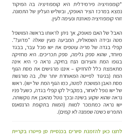
*קומפוזיציה פירמידלית היא קומפוזיציה בה המיקוד
נמצא במרכז הציר האופקי, ובשליש העליון של התמונה.
זוהי קומפוזיציה מאוזנת ונעימה לעין.
האבל של האם מאופק, אך ניתן לראותו בראשה המושפל
מטה ובידה השמאלית, המביעה מעין שאלה "מדוע?".
קפלי בגדה של מריה עוטפים את ישו מכל עבר, בבגד
מיוחד, שהוא ספק גלימה, ספק תכריכים. היא מחזיקה
בגופו המת והעירום הנח בחיקה. נראה כי היא אינה
מתאמצת כלל להחזיקו
–
איננו מרגישים את מסת הגוף
המת (בניגוד לפייטה המאוחרת יותר שלו, בה מורגשת
מסת האבן המושכת למטה, כמו הגוף המת של ישו). ראשו
של ישו נופל לאחור, במקביל לקו קפלי בגדה, כשעל פניו
נראה שהוא שקוע בשינה ובכך נוטל מהאבן את נוקשותה.
ישו נראה כמתמכר למוות (המוות בתקופת הרנסאנס
התפרש כשינה שממנה לא קמים).
לחצו כאן להזמנת סיורים בכנסיית סן פייטרו בקריית