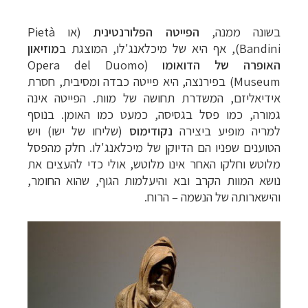
בשונה ממנה,
הפייטה הפלורנטינית
(או Pietà
Bandini)
, אף היא של מיכלאנג'לו, המוצגת ב
מוזיאון
האופרה של הדואומו
(Opera del Duomo
Museum)
בפירנצה, היא פייטה כבדה ומסיבית, חסרת
אידיאליזם, המשדרת תחושה של מוות. הפייטה אינה
גמורה, כמו פסל בגסיסה, כמעט כמו האומן. בנוסף
למריה מופיע ביצירה
נקודימוס
(שליחו של ישו) ויש
הטוענים שפניו הם הדיוקן של מיכלאנג'לו. חלק מהפסל
מלוטש וחלקו האחר אינו מלוטש, אולי כדי להעצים את
נושא המוות הקרב ובא והיעלמות הגוף, שהוא החומר,
והישארותה של הנשמה
–
הרוח.