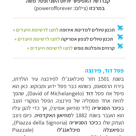
קברו של האפיפיור יוליוס השני ופסל משה
במרכזו
(צילום:
powerofforever
)
פסל דוד, פירנצה
בשנת 1501 חזר מיכלאנג'לו לפירנצה עיר הולדתו,
בירת הרנסאנס, כשהוא כבר פסל ידוע ומבוקש. כאן הוא
פיסל את פסל
דוד
(
David of Michelangelo
), שהפך
להיות אחד מסמליה של פירנצה. הפסל המקורי הוצב
ב
כיכר הסניוריה
(ליד מוזיאון אופיצי), אך כדי להגן עליו
הוא הועבר בשנת 1882 ל
מוזיאון האקדמיה
. כיום ניצב
העתק שלו ב
כיכר הסניוריה
(Piazza della Signoria)
,
וב
פיאצלה מיכלאנג'לו
(Piazzale