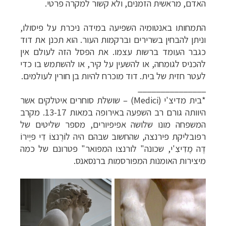
האדם, מראשית הזמנים, ולא קשור למקרה פרטי.
התמחותו באנטומיה השפיעה במידה ניכרת על פיסולו,
וניתן להבחין בשרירים וברקמות העור.
הוא תכנן את דוד
כגבר העומד ברשות עצמו. את הפסל הזה לעולם אין
להכניס לגומחה, או להשעין על קיר, או להשתמש בו כדי
לעטר חזית של בית. דוד מוכרח להיות בן חורין לעולמים.
_______________
*בית מדיצ'י (Medici)
–
שושלת סוחרים איטלקים אשר
היוותה גורם רב השפעה באירופה במאות 13-17. מקרב
המשפחה מונו שלושה אפיפיורים, מספר שליטים של
רפובליקת פירנצה, שהחשוב שבהם היה לוֹרֶנצוֹ דִי פּיֶירוֹ
דֶה מֶדִיצִ'י, שכונה" לורנצו המפואר" פטרונם של כמה
מיצירות האומנות המפורסמות ברנסאנס.