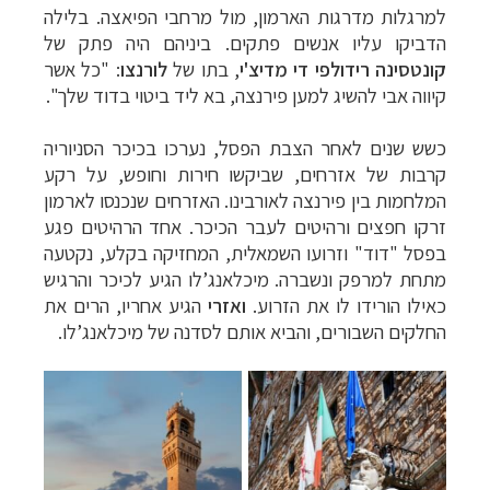
למרגלות מדרגות הארמון, מול מרחבי הפיאצה.
בלילה
הדביקו עליו אנשים פתקים. ביניהם היה פתק של
קונטסינה רידולפי די מדיצ'י
, בתו של
לורנצו
: "כל אשר
קיווה אבי להשיג למען פירנצה, בא ליד ביטוי בדוד שלך".
כשש שנים לאחר הצבת הפסל, נערכו בכיכר הסניוריה
קרבות של אזרחים, שביקשו חירות וחופש, על רקע
המלחמות בין פירנצה לאורבינו. האזרחים שנכנסו לארמון
זרקו חפצים ורהיטים לעבר הכיכר. אחד הרהיטים פגע
בפסל "דוד" וזרועו השמאלית, המחזיקה בקלע, נקטעה
מתחת למרפק ונשברה. מיכלאנג’לו הגיע לכיכר והרגיש
כאילו הורידו לו את הזרוע.
ואזרי
הגיע אחריו, הרים את
החלקים השבורים, והביא אותם לסדנה של מיכלאנג’לו.