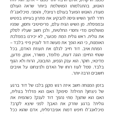
האנוש, בהתגלמותו המושלמת ביותר שראה העולם
מעודו. האנוש הפועל בעולם רציונלי, והומני.
מיכלאנג'לו
חדר לתוך השיש וניסה להבקיע את פתרון בעייתו בפטיש
ובמפסלת. מן השיש הגיח עלם, פרימיטיבי וחסון, שפניו
מושלמים מדי וחסרי החלטיות, ולכן חשב שעליו לסלק
את גולית. ראש גולית המת מכוער, לא יכירנו בממלכת
האומנות, כי הוא הופך את מעשה דוד לעניין פיזי בלבד
–
המתת אויב. דוד חייב לגלם את תעוזת האדם, בכל
שטחי החיים: הוגה דעות, מלומד, משורר, אומן, מדען,
מדינאי, חוקר. הוא ענק הנפש, התבונה, הרוח ולא הגוף
בלבד. סמל לעוז רוחו של האדם ולניצחונו על אויבים
חשובים הרבה יותר.
בזמן המנוחה חשב איזה רגש מקנן בלבו של דוד ברגע
של ניצחון? תהילה? סיפוק? האם הוא מזלזל בגולית,
האם הוא שחצן? מתי נהפך דוד לענק? כשהמית את
גולית? ברגע שזרק את האבן? לפני שיצא לקרב?
מיכלאנג'לו חיפש דמות אוניברסלית, אדם שהוא ככל