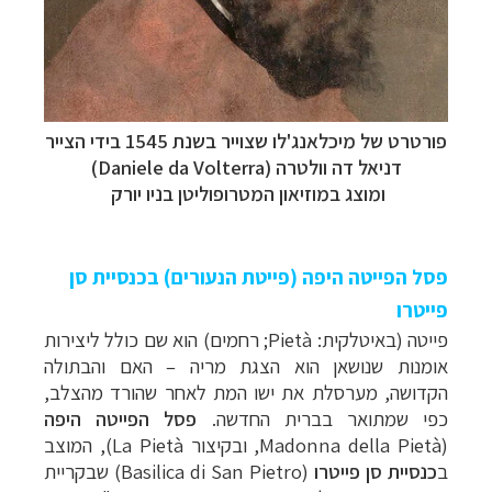
פורטרט של מיכלאנג'לו שצוייר בשנת 1545 בידי הצייר
דניאל דה וולטרה (
Daniele da Volterra
)
ומוצג במוזיאון המטרופוליטן בניו יורק
פסל הפייטה היפה (פייטת הנעורים) בכנסיית סן
פייטרו
פייטה (באיטלקית: Pietà; רחמים) הוא שם כולל ליצירות
אומנות שנושאן הוא הצגת מריה
–
האם והבתולה
הקדושה, מערסלת את ישו המת לאחר שהורד מהצלב,
כפי שמתואר בברית החדשה.
פסל הפייטה היפה
(Madonna della Pietà, ובקיצור La Pietà),
המוצב
ב
כנסיית
סן פייטרו
(Basilica di San Pietro)
שבקריית