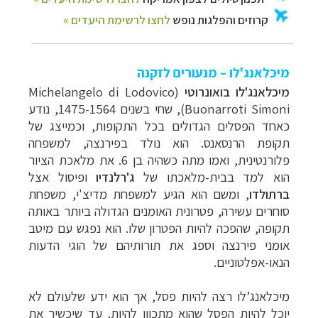
מיכלאנג'לו – מנעורים לזקנה
מיכלאנג'לו בואונרוטי
(Michelangelo di Lodovico
Buonarroti Simoni),
שחי בשנים 1475-1564, נודע
כאחד הפסלים הגדולים בכל התקופות, וכמייצג של
תקופת הרנסאנס. הוא נולד בפירנצה, למשפחה
פלורנטינית, ואמו מתה כשהיה בן 6. את מלאכת הציור
הוא למד בבית-מלאכתו של
ג'רלנדיו
ופיסול אצל
ברתולדו
, ומשם הוא הגיע למשפחת מדיצ'י, משפחת
סוחרים עשירה, פטרונית האומנים הגדולה ביותר באותה
תקופה, שהפכה להיות הפטרון שלו. הוא נפגש עם מיטב
אומני פירנצה וספג את תורותיהם של הוגי הדעות
הנאו-אפלטוניים.
מיכלאנג’לו רצה להיות פסל, אך הוא ידע שלעולם לא
יוכל להיות הפסל שהוא מתכוון להיות, עד שיכשיר את