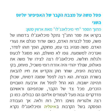
פסל משה על מצבת הקבר של האפיפיור יוליוס
השני
מתוך הספר "חיי מיכלאנג'לו" מאת ארווין סטון:
בקראו את ספר התנ"ך נתקל מיכלאנג'לו בדמותו של
משה, סמל לבגרות האדם, כשם שדוד מגלם את נעורי
האדם. משה מנהיג בני עמו, מחוקק, הופך תוהו לסדר,
ואנרכיה למשמעת. גופו לא מושלם, הוא מסוגל לכעוס
ולגלות חולשה.
מיכלאנג'לו רצה לצידו של משה את
פאולוס, שנולד יהודי והיה אזרח רומי משכיל, מיוחס, בקי
בתרבות היונית, שוחר חוק והקדיש את חייו להבאת
בשורת הנצרות. הוא רצה לפסל שמונה דמויות, שכולן
תהיינה ישובות. הוא החל לפסל את ארבעת השבויים
הזכרים, מכל צד של הקבר, שכתפיהם וראשיהם
מזדקרים גבוה מעל לעמודים אליהם הם כבולים. כמו כן
רצה אלגוריות נשים: רחל, רות ולאה.
אך העבודה
הופסקה בשל הקרבות ב
איטליה
ומיכלאנג’לו נקרא