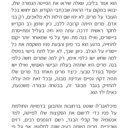
הוא אמר בליבו, שאלה שיראו את הפייטה הגמורה שלו,
יבואו במקום עדי הראיה שבכתבי הקודש. הם יחושו בכל
העובר על מרים. לא יהיו שם הילות ולא מלאכים, רק בני
אדם.
מרים הייתה קרובה ללבו, כיון שזמן רב הקדיש
לחקר ראשית דרכה. עתה היא חיה בעליל ומתייסרת
בייסורים, ואילו בנה מת. ואף על פי שמאוחר יותר יקום
לתחייה, כרגע הוא בר מינן והבעת פניו משקפת את כל
ייסוריו על הצלב. כיוון שכך, לא יוכל לתת ביטוי בפסלו
למה שחש ישו כלפי אימו, רק למה שמרים חשה כלפי
בנה. מרים היא שתהיה בעלת הביטוי האנושי, ואילו ישו
יפוסל בגודל טבעי.
כיצד מרים תאחז בו? מרים שלו
תהיה דקת גפיים ועדינת מבנה, ובכל זאת יהיה עליה
להחזיק בגבר מבוגר זה, בבטחה ובצורה משכנעת,
כאילו ילד הוא.
מיכלאנג’לו שוטט ברחובות והתבונן בדמויות החולפות
על פניו כדי לרשום את הסקיצות שלו לפייטה, למד
אנטומיה של קפלי הבגד, רשם דוגמנים רבים, רזים
ושריריים.
מרים היוותה בעיה שונה לחלוטין. אף על פי