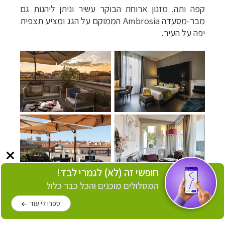
קפה ותה. מזנון ארוחת הבוקר עשיר וניתן ליהנות גם
מבר-מסעדה
Ambrosia
הממוקם על הגג ומציע תצפית
יפה על העיר.
חופשי זה (לא) לגמרי לבד!
בתי מלון מומלצים במרכז רומא
–
מלון
המסלולים מוכנים והכל כבר כלול
גלאם
(למעלה) ו
מלון ארטמיד
ספרו לי עוד