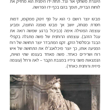
היוצרת משחקי אור וצל. תחת ידו הימנית הוא מחזיק את
לוחות הברית, תומך בהם בכף ידו הפרושה.
מבטו יוצר רושם כי הוא על סף זינוק ממקומו, דמות
חסרת מנוחה, יושב אך מבטו מופנה החוצה, ומביע
עוצמה המטילה אימה (כביכול ברגע שמשה רואה את
עגל הזהב).
עוצמתו הרוחנית של משה מתגלה בקפלי
הבגד ובסלסול הזקן. זקנו המתבדר יוצר תחושה של רוח
המניעה אותו, כך יוצר מיכלאנג'לו את התחושה של איש
רוח ושרירים כאחד. משה מאחד בעצמו שתי הוויות,
הנמצאות משני צידיו במצבת הקבר
–
לאה ורחל (עוצמה
פיזית ורוחנית כאחד).
תכנון
טיולים למדינות אירופה
לחצו לרשימת היעדים »
תכנון
טיולים לצפון אמריקה
לחצו לרשימת היעדים »
קרוזים והפלגות נופש
לחצו לרשימת היעדים »