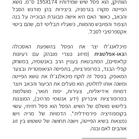
הוותיקן, הוא פסל שיש שמידותיו 195X174 ס"מ.
נושא
הפייטה מקורו בגרמניה, ביצירות בהן מודגש הסבל
והכאב, כאשר האם היא אישה מבוגרת הבוכייה על בנה
הצפוד והמיובש מהמוות, כשעליו תבליטי דם, שהם ביטוי
אקספרסיבי לסבל.
מיכלאנג'לו יצר את הפסל בהשפעת האסכולה
ה
נאו-אפלטונית
(מיזוג נוצרי מובהק עם רעיונות
קלאסיים), המתבטאת בעניין הרב באנטומיה, במשחק
קפלי הבגד, בפרופורציות, בתפיסה הגיאומטרית ובצער
המאופק. בפסל זה לוקח מיכאלנג'לו את נושא הפייטה
ומשנה אותו לחלוטין. הוא מעלים את הכיעור והכאב ויוצר
דמויות אידיאליות, צעירות, יפות תואר, מושלמות
בפרופורציות איבריהן (ידע אנטומי מרהיב), המוצגות
בליטוש מושלם של השיש.
הפסל הוא פסל חזיתי, עשוי
בקומפוזיציה פירמידלית*
. הדמויות של מריה וישו
נמצאות בשיא הפייטה, וישנה תחושה של טשטוש בין זוג
אוהבים לאם ובנה.
________________