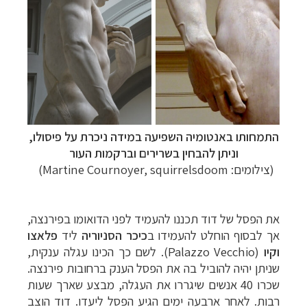
התמחותו באנטומיה השפיעה במידה ניכרת על פיסולו,
וניתן להבחין בשרירים וברקמות העור
(צילומים:
Martine Cournoyer, squirrelsdoom
)
את הפסל של דוד תכננו להעמיד לפני הדואומו בפירנצה,
אך לבסוף הוחלט להעמידו ב
כיכר הסניוריה
ליד
פלאצו
וקיו
(Palazzo Vecchio).
לשם כך הכינו עגלה ענקית,
שניתן יהיה להוביל בה את הפסל הענק ברחובות פירנצה.
שכרו 40 אנשים שיגררו את העגלה, מבצע שארך שעות
רבות. לאחר ארבעה ימים הגיע הפסל ליעדו. דוד הוצב