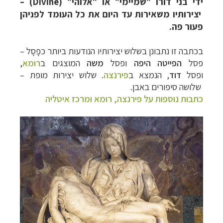
ידי בני דורו "שמיימי" או "אלוהי" (Divine) –
יצירותיו משאירות עד היום את כל העומד לפניהן
פעור פה.
בכתבה זו נתבונן בשלוש יצירותיו הנודעות ביותר כפָסָל –
פסל
הפייטה היפה
ופסל
משה
המוצגים ב
רומא
,
ופסל
דוד
, הנמצא ב
פירנצה
.
שלוש יצירות מופת
–
שלושה סיפורים באבן.
כתבות נוספות על פירנצה, רומא ומרכז איטליה