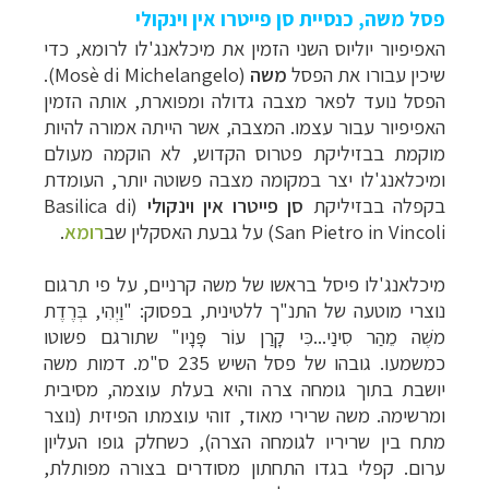
פסל משה, כנסיית סן פייטרו אין וינקולי
האפיפיור יוליוס השני הזמין את מיכלאנג'לו לרומא, כדי
שיכין עבורו את הפסל
משה
(Mosè di Michelangelo).
הפסל נועד לפאר מצבה גדולה ומפוארת, אותה הזמין
האפיפיור עבור עצמו. המצבה, אשר הייתה אמורה להיות
מוקמת בבזיליקת פטרוס הקדוש, לא הוקמה מעולם
ומיכלאנג'לו יצר במקומה מצבה פשוטה יותר, העומדת
בקפלה בבזיליקת
סן פייטרו אין וינקולי
(Basilica di
San Pietro in Vincoli)
על גבעת האסקלין שב
רומא
.
מיכלאנג'לו פיסל בראשו של משה קרניים, על פי תרגום
נוצרי מוטעה של התנ"ך ללטינית, בפסוק: "וַיְהִי, בְּרֶדֶת
משֶׁה מֵהַר סִינַי...כִּי קָרַן עוֹר פָּנָיו" שתורגם פשוטו
כמשמעו.
גובהו של פסל השיש 235 ס"מ. דמות משה
יושבת בתוך גומחה צרה והיא בעלת עוצמה, מסיבית
ומרשימה. משה שרירי מאוד, זוהי עוצמתו הפיזית (נוצר
מתח בין שריריו לגומחה הצרה), כשחלק גופו העליון
ערום. קפלי בגדו התחתון מסודרים בצורה מפותלת,