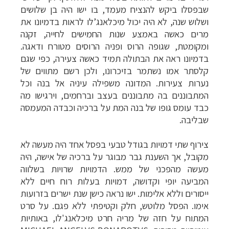
שבפסלו ביקש להנציח מעמד, בו ישו היה בן שלושים
ושלוש שנה, לא היה יכול מיכלאנג’לו לראות בדמיונו את
מרים כאשה באמצע שנות החמישים לחייה, זקנה
ומקומטת, שגופה הרוס ופניה הרוסים מטורח ודאגה.
בדמיונו ראה את הבתולה תמיד כאשה צעירה, כפי שגם
קלסתר אמו נשתמר בזיכרונו, ולכן רשם מתווים של
נערות צעירות.
המדונה משפילה עיניה אל בנה וכל
המתבוננים בה מתבוננים בעצב וברחמים, וירגישו מה
כבד עומס גופו של בנה המת על ברכיה וכבדה המעמסה
שבליבה.
צירוף שתי דמויות בגודל טבעי בפסל אחד היה מעשה לא
מקובל, אך השענת גבר מבוגר על ברכיה של אישה, היה
מעשה מהפכני של ממש. הדמויות שרויות בשלווה
המביעה יופי וקדושה, דמויות בעלות רוח חיים ללא
ייסורים וללא אלימות. ישו נראה כישן שנת ישרים בזרועות
אימו.
הפסל מלוטש, חלק וקטיפתי ללא פגם. על סרט
המתוח על חזה של מריה חרט מיכלאנג'לו, באותיות