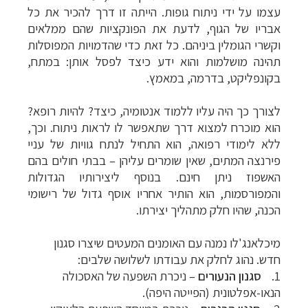
עצמו על ידי ניתוח גופות. הייתה זו דרך להכיר את כל
אבריו של הגוף, לדעת את הפונקציות שהם ממלאים
וקשרי הגומלין ביניהם. כל זאת כדי שהדמויות המפוסלות
תהינה מושלמות והוא ידע כיצד לפסל אותן: במתח,
בקונפליקט, בדרמה, במאמץ.
לצורך כך היה עליו ללמוד אנטומיה, כיצד? להיות רופא?
הוא מוכרח למצוא דרך שתאפשר לו לראות ניתוח. וכך,
ללא לימודי רפואה, הוא התחיל לנתח גוויות של עניי
פירנצה המתים, שאין שומרים עליהן
–
בבתי חולים בהם
האשפוז ניתן חינם.
בנוסף ליצירותיו הגדולות
והמפורסמות, הוא הותיר אחריו אוסף גדול של רישומי
הכנה, שהיו חלק מתהליך יצירתו.
מיכלאנג'לו נמנה עם האומנים המעטים שיצרו סגנון
חדש. נהוג לחלק את עבודתו לשלושה שלבים:
1.
סגנון הנעורים
–
ניכרת השפעה של האסכולה
הנאו-אפלטונית (הפייטה היפה).