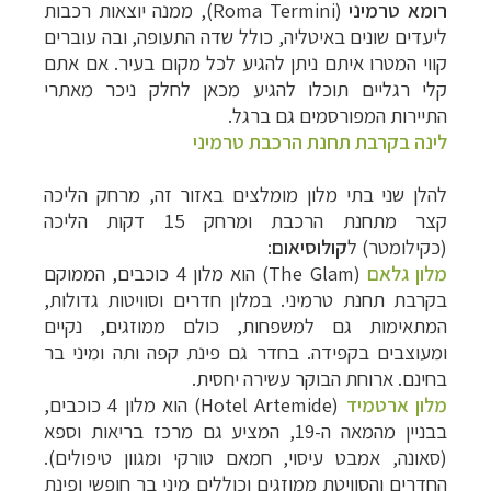
רומא טרמיני
(
Roma Termini
), ממנה יוצאות רכבות
ליעדים שונים באיטליה, כולל שדה התעופה, ובה עוברים
קווי המטרו איתם ניתן להגיע לכל מקום בעיר. אם אתם
קלי רגליים תוכלו להגיע מכאן לחלק ניכר מאתרי
התיירות המפורסמים גם ברגל.
לינה בקרבת תחנת הרכבת טרמיני
להלן שני בתי מלון מומלצים באזור זה, מרחק הליכה
קצר מתחנת הרכבת ומרחק 15 דקות הליכה
(כקילומטר) ל
קולוסיאום
:
מלון גלאם
(
The Glam
) הוא מלון 4 כוכבים, הממוקם
בקרבת תחנת טרמיני. במלון חדרים וסוויטות גדולות,
המתאימות גם למשפחות, כולם ממוזגים, נקיים
ומעוצבים בקפידה. בחדר גם פינת קפה ותה ומיני בר
בחינם. ארוחת הבוקר עשירה יחסית.
מלון ארטמיד
(
Hotel Artemide
) הוא מלון 4 כוכבים,
בבניין מהמאה ה-19, המציע גם מרכז בריאות וספא
(סאונה, אמבט עיסוי, חמאם טורקי ומגוון טיפולים).
החדרים והסוויטת ממוזגים וכוללים מיני בר חופשי ופינת