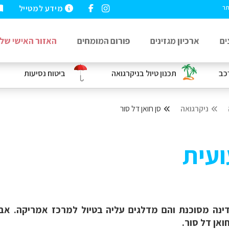
מידע למטייל
תר
ים
ארכיון מגזינים
פורום המומחים
האזור האישי שלי
כב
תכנון טיול בניקרגואה
ביטוח נסיעות
ניקרגואה
סן חואן דל סור
ועית
דינה מסוכנת והם מדלגים עליה בטיול למרכז אמריקה. א
ואן דל סור.