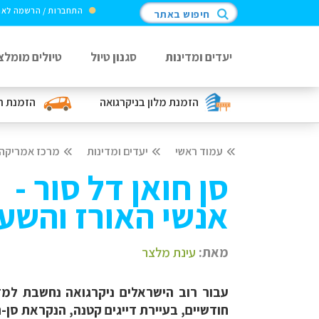
התחברות / הרשמה לא
חיפוש באתר
יעדים ומדינות
סגנון טיול
טיולים מומלצ
הזמנת מלון
בניקרגואה
הזמנת ר
עמוד ראשי
יעדים ומדינות
מרכז אמריקה
סן חואן דל סור -
אנשי האורז והשע
מאת:
עינת מלצר
עבור רוב הישראלים ניקרגואה נחשבת למ
חודשיים, בעיירת דייגים קטנה, הנקראת סן-ח