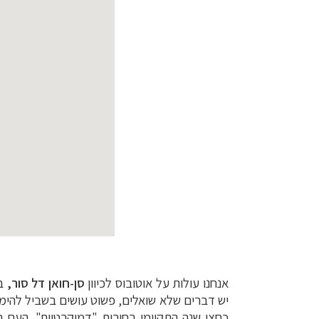
אנחנו עולות על אוטובוס לכיוון
סן-חואן דל סור,
בו
יש דברים שלא שואלים, פשוט עושים בשביל להי
כחצי שנה התקיימו בחירות "דמוקרטיות". העם