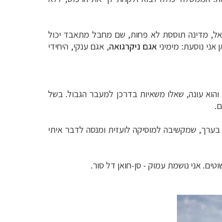
ראל, מדינה תוססת לא פחות, שם מחבל מתאבד יכול
 אני נוסעת:
מימיני
אגם ניקרגואה
, אגם ענקי, היחידי
והוא עונה, שאלו משאיות בדרכן למעבר הגבול. בשל
.
אוטובוס עוצר כמעט ליד כל בית כדי להוריד ילדים, מבוגרים וזקנים בפתח ביתם. אני יושבת ליד ילדה קטנה, בת 6 בערך, שמקשיבה למוסיקה לועזית ומנסה לדבר איתי
ים. אני נושמת עמוק - סן-חואן דל סור.