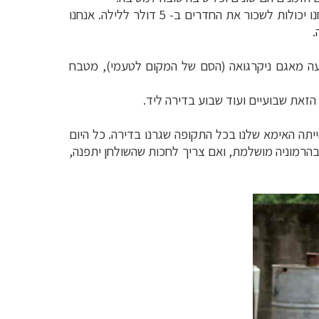
בחור אמריקאי ניגש אלינו. יש לו דירת שני חדרים בעיירה, שהוא משכיר עם שותף שנסע לשבועיים לקוסטה-ריקה, ואנחנו יכולות לשכור את החדרים ב- 5 דולר ללילה. אנחנו
.
עה מאגם ניקרגואה (הסם של המקום לטעמי), מטבח
הזאת שבועיים ועוד שבוע בדירה ליד.
יתה האימא שלנו בכל התקופה שגרנו בדירה. כל היום
רמוניה מושלמת, ואם צריך לחכות שהשולחן יתפנה,