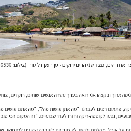
 אחד הים, מצד שני הרים ירוקים - סן חואן דל סור
(צילום: John6536)
כניסה ארוך ובקצהו אני רואה בערך עשרה אנשים שותים, רוקדים, צוחקי
ה, פתאום רצים לעברנו: "מה אתן עושות פה?", "מה
אתם
עושים פה
בועיים, נסעו לקוסטה-ריקה וחזרו לעוד שבועיים. "זה המקום הכי טוב
בות על אוכל, מקלחת ולישון. לא מודעות לעובדה שהגענו לסן חואן, ש