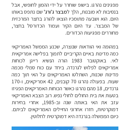
מפגינים נהרגו. בישופ שוחרר על ידי ההמון לחופשי, אבל
בנסיבות לא מובנות, הלך ל
מבצר ג'ורג'
שם נתפס באותו
היום. הוא ושבעה מתומכיו הוצאו להורג בחצר המרכזית
של המבצר. עד היום הקיר ועמוד הכדורסל בחצר,
מחוררים מפגיעות הכדורים.
במהומה ואי הוודאות שנוצרה, שכנע הממשל האמריקאי
כמה מדינות באיים הקריביים לתמוך בפלישה אמריקאית
לאי. באוקטובר 1983
הורה
הנשיא
רייגן
לכוחות
אמריקאים לפלוש לגרנדה. ביחד עם כוח סמלי מכמה
מדינות שכנות, השתלטו האמריקאים על האי תוך כמה
שעות. בפעולה נהרגו 70 קובנים, 42 אמריקאים, ו-170
גרנדים, 18 מהם נהרגו כאשר הכוחות האמריקאים הפגיזו
בטעות את בית החולים לחולי נפש. רוב הצבא האמריקאי
עזב את האי באותה שנה וב-1985, אחרי בחירות
דמוקרטיות, חזרו אחרוני החיילים האמריקאים לביתם.
כיום הממשלה בגרנדה היא דמוקרטית לחלוטין.