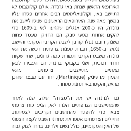
האירופאי הראשון שנחת באי גרנדה. אולם קולומבוס לא
התיישב באי, וקולוניאליסטים רבים אחרים פסחו עליו
במשך מאה שנה. האירופאים הראשונים שניסו ליישב את
גרנדה, היו כ-200 אנגלים שהגיעו לאי ב-1609 כדי
להקים אחוזת מטעי טבק. הם החזיקו מעמד פחות
משנה, רובם נפלו קורבן לשבט הקריבי המקומי והיישוב
ננטש. ב-1650, חברת ספנות צרפתית רכשה את האי
גרנדה משבט הקריבי תמורת כמה גרזנים, שתי שקיות
חרוזי זכוכית, ושני בקבוקי ברנדי. הם העבירו לכאן
מאתיים מתיישבים צרפתים מהאי
הסמוך
מרטיניק
(
Martinique
)
, יחד עם מבצר שהוכן
מראש, והקימו באי תחנת מסחר.
גם לגרנדה יש את ה"מצדה" שלה. שנה לאחר
שהמתיישבים הצרפתיים היגרו לאי, הגיע כוח צרפתי
צבאי כדי להיפטר מהתושבים הקריבים לצמיתות.
החיילים הצרפתים אספו את אחרוני השבט לקצה הצפוני
של האי; והמקומיים, כולל נשים וילדים, ברחו לצוק גבוה