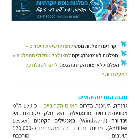
הפלגות לארצות הקוטב הצפוני
לחצו לקבלת כל
האפשרויות »
מבנה המדינה והאיים
גרנדה
, השוכנת
בדרום
האיים הקריביים
–
כ-150 ק"מ
צפונית-מזרחית מ
וונצואלה
, היא חלק מקבוצת
איי
וינדוורד
(Windward) ב
אנטילים הקטנים
(
Lesser
Antilles
)
.
מדינת גרנדה, בה מתגוררים כ-120,000
תושבים, מורכבת