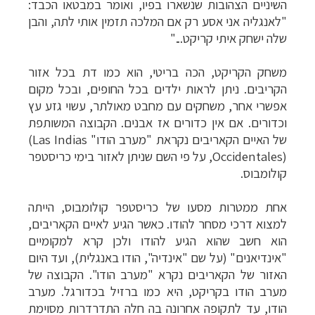
השיניים הצהובות שנשארו בפיו, ואומר במבטאו הכבד:
"לאנגליה אני אסע רק אם המלכה תזמין אותי לתה, והבן
שלה ישחק איתי קריקט..."
משחק הקריקט, הכה בריטי, הוא כמו דת בכל אזור
הקריבים. ניתן לראות ילדים בכל החופים, ובכל מקום
אפשרי אחר, משחקים עם מחבט מאולתר, עשוי גזע עץ
וכדורים. אם אין כדורים אז אבנים. הקבוצה המשותפת
של האיים הקאריבים נקראת "מערב הודו"
(Las Indias
Occidentales)
, על פי השם שניתן לאזור בימי כריסטפר
קולומבוס
.
אחת ממטרות מסעו של כריסטפר קולומבוס, הייתה
למצוא דרכי מסחר להודו. כאשר הגיע לאיים הקאריבים,
הוא חשב שהוא הגיע להודו ולכן קרא למקומיים
"אינדיאנים" (על שם "אינדיה", הודו באנגלית), ועד היום
האזור של הקאריבים נקרא "מערב הודו". הקבוצה של
מערב הודו בקריקט, היא כמו ברזיל בכדורגל. מערב
הודו, עד לתקופה אחרונה בה חלה התדרדרות מסוימת