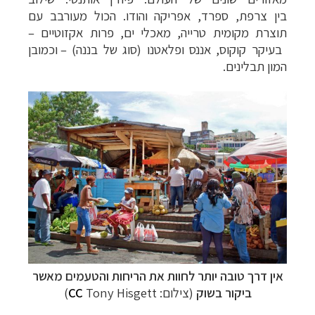
בין צרפת, ספרד, אפריקה והודו. הכול מעורבב
עם
תוצרת מקומית טרייה, מאכלי ים, פרות אקזוטיים
–
בעיקר קוקוס, אננס ופלאטנו (סוג של בננה)
–
וכמובן
המון תבלינים.
קרוזים והפלגות נופש
לחצו לרשימת היעדים »
הפלגות לאנטארקטיקה
לחצו לכל מסלולי ההפלגות »
הפלגות לארצות הקוטב הצפוני
לחצו לקבלת כל
האפשרויות »
אין דרך טובה יותר לחוות את הריחות והטעמים מאשר
ביקור בשוק
(צילום:
Tony Hisgett)
CC