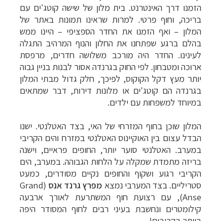
הזמנו דרך האינטרנט. בית מלון של שישה קוטג'ים עם
בריכה, וחוף פרטי. למרות שראינו תמונות באתר של
המלון
–
ואף הזמנו את החדר הספציפי
–
היינו ממש
בהלם ברגע שפתחנו את החלון והנוף המרהיב התגלה
לעינינו. החדר היה מורכב משלושה חדרים, מרפסת
ארוכה ומטבחון. לפי החוק בגרנדה אסור לבנות בניין גבוה
יותר מעץ דקל הקוקוס, לפיכך, חלק גדול מבתי המלון
בגרנדה הם קוטג'ים או מלונות דירות, דבר שמתאים
במיוחד למשפחות עם ילדים.
המלון שוכן בחוף המזרחי של האי, בצד האטלנטי. ישנו
הבדל עצום בין האוקיינוס האטלנטי במזרח והים הקריבי
במערב. האטלנטי סוער יותר, החופים פראיים, וישנה
בריזה מתמדת שמקלה על הלחות הגבוהה. במערב, הים
הקריבי רגוע ושקוף והחופים נקיים מסודרים, כמעט
סטריליים. בצד המערבי נמצא
מפרץ
גרנד אנס
(Grand
Anse),
עם רצועת חוף המשתרעת לאורך ארבעה
קילומטרים ונחשבת בעיני רבים לחוף המסודר היפה
ביותר בקריבים!