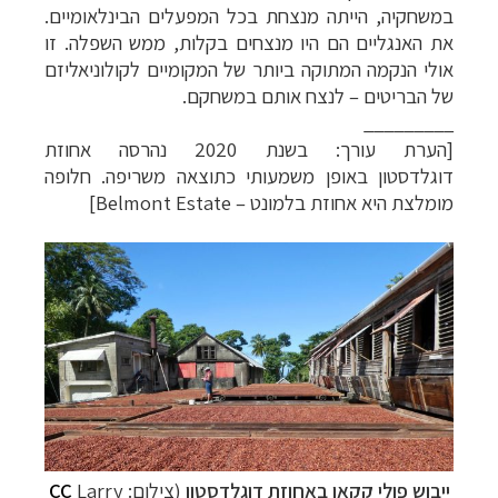
במשחקיה, הייתה מנצחת בכל המפעלים הבינלאומיים.
את האנגליים הם היו מנצחים בקלות, ממש השפלה. זו
אולי הנקמה המתוקה ביותר של המקומיים לקולוניאליזם
של הבריטים
–
לנצח אותם במשחקם.
_________
[הערת עורך: בשנת 2020 נהרסה
אחוזת
דוגלדסטון
באופן משמעותי כתוצאה משריפה. חלופה
מומלצת היא אחוזת בלמונט
–
Belmont Estate]
ייבוש פולי קקאו באחוזת
דוגלדסטון
(צילום:
Larry
CC