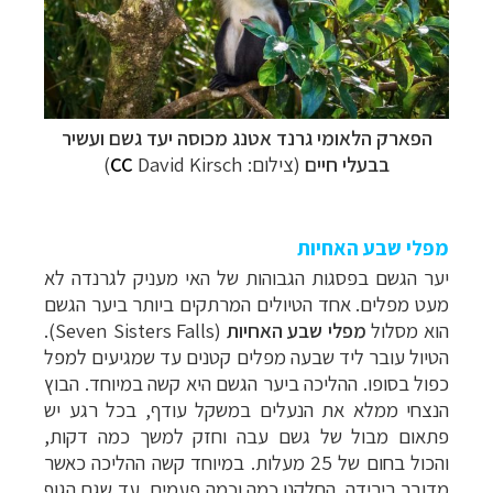
הפארק הלאומי גרנד אטנג מכוסה יעד גשם ועשיר
בבעלי חיים
(צילום:
David Kirsch)
CC
מפלי שבע האחיות
יער הגשם בפסגות הגבוהות של האי מעניק לגרנדה לא
מעט מפלים. אחד הטיולים המרתקים ביותר ביער הגשם
הוא מסלול
מפלי שבע האחיות
(Seven Sisters Falls).
ה
טיול עובר ליד שבעה מפלים קטנים עד שמגיעים למפל
כפול בסופו. ההליכה ביער הגשם היא קשה במיוחד. הבוץ
הנצחי ממלא את הנעלים במשקל עודף, בכל רגע יש
פתאום מבול של גשם עבה וחזק למשך כמה דקות,
והכול בחום של 25 מעלות. במיוחד קשה ההליכה כאשר
מדובר בירידה. החלקנו כמה וכמה פעמים, עד שגם הגוף