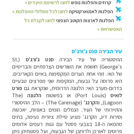
עיר הבירה סנט ג'ורג'ס
ההיסטוריה של עיר הבירה
סנט ג'ורג'ס
(St.
George's)
חושפת את השורשים הצרפתיים והבריטיים
של האי. זוהי אחת הערים המקסימות באיים הקאריבים.
היא פרוסה על גבעות, המקיפות שני מפרצים טבעיים
בדרום-מערב האי: הלגונה הדרומית, שנקראת גם
פורט
לואיס
(Port Louis) או בפשטות
הלגונה
(
The
Lagoon
), ו
הקרנג'
(
The Carenage
)
–
הלב ההיסטורי
והתיירותי של העיר. הנמלים הומים באוניות,
יאכטות
ו
סירות דיג,
הקרנג' מציע
טיילת ציורית נעימה,
בתים
מהמאה ה-18 בצבעי פסטל עם גגות רעפים אדומים
פרוסים
לאורכן ו
לרוחבן של הגבעות, ועל פסגותיהן ניתן