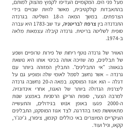
מעל פני הים. המקומיים העדיפו לקפוץ מהצוק למותם,
בהתאבדות קולקטיבית, מאשר להיות שבויים בידי
הצרפתים.
במשך המאה ה-18 השליטה בגרנדה
התנדנדה בין
צרפת
ל
בריטניה
, עד שב-1783 היא עברה
סופית לשליטה בריטית. גרנדה קיבלה עצמאות מלאה
ב-1974.
האוויר של גרנדה נוטף ריחות של פירות טרופיים ושפע
של תבלינים, מה שזיכה אותה בכינוי אותו היא נושאת
בגאווה:
"אי התבלינים". התבלין המזוהה ביותר עם
גרנדה
–
אשר נחשב לסמל לאומי שלה ומופיע גם על
דגלה
–
הוא אגוז המוסקט. במאה ה-20 נחשבה גרנדה
ליצרנית הגדולה ביותר של האגוז, אחרי אינדונזיה.
למרבה הצער,
סופות הוריקן הרסניות באמצע שנות
ה-2000 פגעו באופן אנוש בגידולים, והתעשייה
מתאוששת מאז בהדרגה. לצד אגוז המוסקט, התבלינים
העיקריים המיוצרים באי כוללים קינמון, ציפורן, ג'ינג'ר,
קקאו, וניל ועוד.