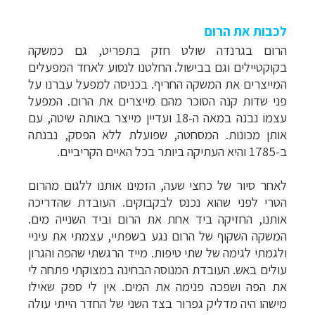
לכבות את הרום
הרום בגרנדה שולט חזק בתפריט, גם כמשקה
בקוקטיילים וגם בבישול. החלטנו לנסוע לאחד המפעלים
המייצרים את המשקה החריף. בכניסה למפעל עברנו על
פני שדות קנה הסוכר מהם מייצרים את הרום. המפעל
עצמו נבנה במאה ה-18 ועדיין מייצר באותה שיטה, עם
אותן מכונות. המסחטה, שפועלת ללא הפסק, נבנתה
ב-1785 והיא העתיקה ביותר בכל האיים הקריביים.
לאחר סיור של כחצי שעה, הזמינו אותנו ללגום מהרום
הטרי לפני שהוא נכנס לבקבוקים. העובדת שהדריכה
אותנו, החזיקה ביד אחת את הרום וביד השנייה מים.
המשקה השקוף של הרום נגע בשפתיי, עצמתי את עיניי
ולגמתי לגימה של שתי טיפות. מייד הרגשתי שהפה והגרון
עולים באש. העובדת המנוסה הבחינה במצוקתי פתחה לי
את הפה ושפכה פנימה את המים. אין לי ספק שאילו
מישהו היה מדליק גפרור בצד השני של החדר הייתי עולה