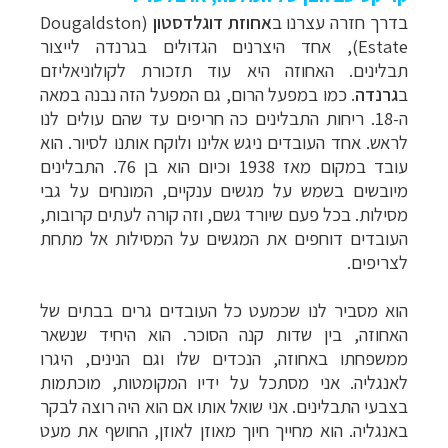
בדרך חזרה עצרנו ב
אחוזת דוגלדסטון
(Dougaldston
Estate),
אחד היצרנים הגדולים בגרנדה לייצור
תבלינים. האחוזה היא עוד תזכורת לקולוניאליזם
ב
גרנדה
. כמו במפעל הרום, גם המפעל הזה נבנה במאה
ה-18. ריחות התבלינים כה חריפים עד שהם עולים לנו
לראש. אחד העובדים ניגש אלינו ולוקח אותנו לסיור. הוא
עובד במקום מאז 1938 וכיום הוא בן 76. התבלינים
מיובשים בשמש על מגשים ענקיים, המונחים על גבי
מסילות. בכל פעם שיורד גשם, וזה קורה לעתים קרובות,
העובדים דוחפים את המגשים על המסילות אל מתחת
לצריפים
.
הוא מסביר לנו שכמעט כל העובדים גרים בבתים של
האחוזה, בין שדות קנה הסוכר. הוא היחיד שנשאר
ממשפחתו באחוזה, הנכדים שלו וגם הנינים, היגרו
לאנגליה. אני מסתכל על ידיו המקומטות, מוכתמות
בצבעי התבלינים. אני שואל אותו אם הוא היה רוצה לבקר
באנגליה. הוא מחייך חיוך מאוזן לאוזן, החושף את מעט