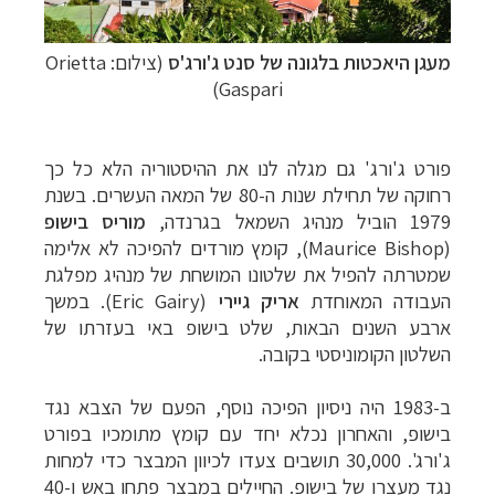
מעגן היאכטות בלגונה של סנט ג'ורג'ס
(צילום: Orietta
Gaspari)
פורט ג'ורג' גם מגלה לנו את ההיסטוריה הלא כל כך
רחוקה של תחילת שנות ה-80 של המאה העשרים.
בשנת
1979 הוביל מנהיג השמאל בגרנדה,
מוריס בישופ
(Maurice Bishop)
, קומץ מורדים להפיכה לא אלימה
שמטרתה להפיל את שלטונו המושחת של מנהיג מפלגת
העבודה המאוחדת
אריק גיירי
(Eric Gairy)
. במשך
ארבע השנים הבאות, שלט בישופ באי בעזרתו של
השלטון הקומוניסטי בקובה.
ב-1983 היה ניסיון הפיכה נוסף, הפעם של הצבא נגד
בישופ, והאחרון נכלא יחד עם קומץ מתומכיו בפורט
ג'ורג'. 30,000 תושבים צעדו לכיוון המבצר כדי למחות
נגד מעצרו של בישופ. החיילים במבצר פתחו באש ו-40