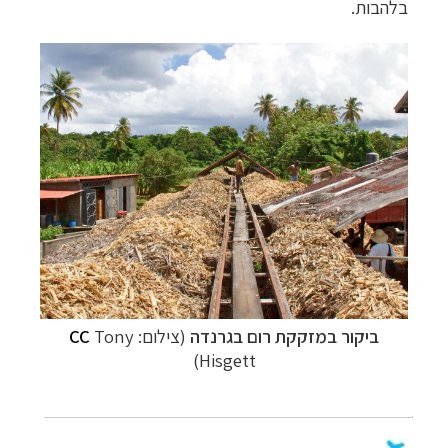
בלהבות.
ביקור במזקקת רום בגרנדה
(צילום:
Tony
CC
Hisgett)