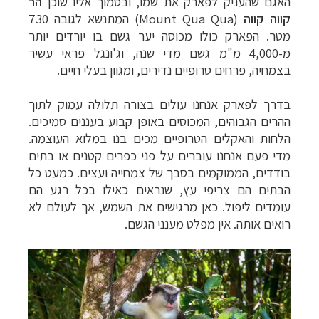
האגם שהעניק לפארק את שמו
, ובסמוך אליו שוכן
הר
קווה קווה
(Mount Qua Qua)
המתנשא לגובה 730
מטר. הפארק כולו מכוסה יער גשם בו יורדים יותר
מ-4,000 מ"מ גשם מדי שנה, וג'ונגל פראי עשיר
בצמחיה, פרחים טרופיים נדירים, ומגוון בעלי חיים.
בדרך לפארק אנחנו עולים בצורה תלולה עמוק לתוך
ההרים הגבוהים, המכוסים באופן קבוע בעננים סמיכים.
הלחות והאקלים הטרופיים מכים בנו במלוא העוצמה.
מדי פעם אנחנו עוברים על פני כפרים קטנים או בתים
בודדים, הממוקמים בסבך של צמחייה ועצים. כמעט כל
הבתים הם צריפי עץ, שנראים כאילו בכל רגע הם
עומדים ליפול. כאן מרגישים את השמש, אך לעולם לא
רואים אותה. אין מפלט מענני הגשם.