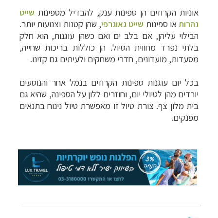
קרוזים והפלגות נופש
לחצו לרשימת היעדים »
אוניות הקרוזים הן ספינות ענק, להבדיל מספינות
שייט
הפלגות לאנטארקטיקה
לחצו לכל מסלולי ההפלגות »
נהרות
או ספינות
שייט גאוגרפי
, שהן קטנות וצנועות יותר.
הפלגות לארצות הקוטב הצפוני
לחצו לקבלת כל
הבילוי עליהן, אם בלב ים ואם כשהן עוגנות, הוא חלק
האפשרויות »
בלתי נפרד מחווית הטיול. הן כוללות בריכות שחייה,
מסעדות, מועדונים, חדרי משחקים ולעיתים גם קזינו.
בכל יום עוגנות ספינות הקרוזים בנמל אחר והנוסעים
יורדים מהן לטיולי יום, וחוזרים ללון על הספינה, שהיא גם
בית מלון צף. צורת טיול זו מאפשרת טיול נינוח בתנאים
מפנקים.