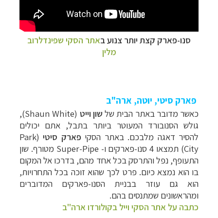
סנו-פארק קצת יותר צנוע ב
אתר הסקי שפינדלרוב
מלין
פארק סיטי, יוטה, ארה"ב
כאשר מדובר באתר הבית של
שון וייט
(
Shaun White
),
גולש הסנובורד המעוטר ביותר בתבל, אתם יכולים
להסיר דאגה מלבכם. באתר הסקי
פארק סיטי
(
Park
City
) תמצאו 4 סנו-פארקים ו-
Super-Pipe
מטורף. שון
התעופף, נפל והתרסק בכל אחד מהם, בדרכו אל המקום
בו הוא נמצא כיום. פרט לכך שהוא זוכה בכל התחרויות,
הוא גם עוזר בבניית הסנו-פארקים המדוברים
ומהראשונים שמתנסים בהם.
כתבה על אתר הסקי וייל בקולורדו ארה"ב