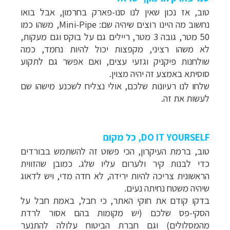
טוב, אז נכון שאין לנו סנו-פארק בחרמון, אבל בואו
נחשוב מה היינו רוצים שיהיה שם:
Mini-Pipe
, משהו כמו
50 מטר, גובה 3 מטר, ריילים גם על בוקס וגם מעקות,
לא משהו רציני, מקפצות יכול להיות נחמד, כמה
שולחנות פיקניק וגזעי עצים, ואם אפשר גם לתקוע
סוסיתא באמצע זה יהיה מצוין.
שלחו לנו רעיונות שלכם, אולי נצליח לשכנע מישהו שם
לעשות את זה.
DO IT YOURSELF
, כל מקום
טוב, ברמת העיקרון, הכי פשוט זה להשתמש בבורדים
כדי לבנות קיר ולערום עליו שלג. כמובן שהזווית
הראשונית צריכה להיות ירידה, לא חדה מדי, ויש לדאוג
שיהיה משטח נחיתה נעים.
בדקו קודם את חוקי האתר, כי חבל, באמת חבל על
הסקי-פס שלכם (יש מקומות בהם אסור לרדת
מהמסלולים) וגם חברת הביטוח עלולה להתנער