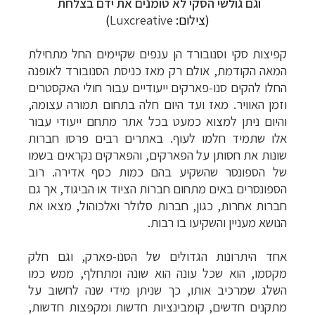
וגם גולשי הסקי לא טומנים את ידם בצלחת
(צילום:
Luxcreative
)
קפיצות סקי וסנובורד הן ענפים שקיימים החל מתחילת
המאה הקודמת, אולם רק מאז כניסת הסנובורד לאופנה
החלו להקים סנו-פארקים ייעודיים עבור חולי האקסטרים
וזמן האוויר. מאז ועד היום חלה בתחום תמורה עצומה,
והיום ניתן למצוא כמעט בכל אתר מתחם ייעודי עבור
אלו שתמיד חלמו לעוף. באתרים רבים פרסו חברות
שונות את חסותן על הפארקים, והפארקים נקראים בשמו
של הספונסר שהשקיע בהם כמות כסף אדירה. רוב
הספונסרים באים מתחום חברות הציוד או הביגוד, אך גם
חברות אחרות, כגון, חברות סלולר ואלכוהול, מצאו את
הנושא מעניין והשקיעו בו רבות.
אחד היתרונות הגדולים של הסנו-פארק, וגם חלק
מקסמו, הוא שכל עונה הוא שונה ומתחלף, ממש כמו
השלג שמרכיב אותו, כך שניתן מידי שנה לחשוב על
טיולי אקטיב - אופניים, שייט והליכה
לחצו לרשימת
מתקנים חדשים, קומבינציות חדשות ומקפצות חדשות,
יעדים »