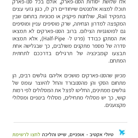
אלו שלושת יסודות הסנו-פארק, אולם בכל סנו-פארק
תוכלו למצוא אלמנטים שייחודיים רק לו, כגון גזעי עצים
בתפקיד
Rail
, שולחנות פיקניק או מכוניות בתחום שבין
המקפצה למדרון הנחיתה, שרק מוסיפים עניין ומוסיפים
גם לפוטוגניות הצילום. ברוב הסנו-פארקים לא תמצאו
את המתקן כבודד (פרט ל-
Half-Pipe
), אלא תמצאו
סדרה של מספר מתקנים משולבים, כך שבגלישה אחת
תבצעו קומבינציה של תרגילים בדרככם לתחתית
המתחם.
מכיוון שהסנו-פארקים מושכים אליהם גולשים רבים, הן
מתחום הסקי והן מהסנובורד והחל להיווצר עומס של
גולשים ממתינים, החליטו לפצל את המסלולים לפי רמות
קושי, כך יש מסלולי מתחילים, מסלולי בינוניים ומסלולי
מקצוענים.