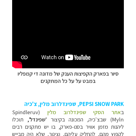
סיור בפארק הקפיצות הענק של מדונה די קמפליו
במבט על על כל המתקנים
PEPSI SNOW PARK
, שפינדלרוב מלין
, צ'כיה
ב
אתר הסקי שפינדלרוב מלין
(Spindleruv
Myln)
שבצ'כיה, המכונה בקיצור
'שפינדל',
תוכלו
ליהנות מזמן אוויר ב
סנו-פארק, בו יש מתקנים רבים
לקפוץ מהם, להחליק עליהם, וצינור, שלא היה מבייש