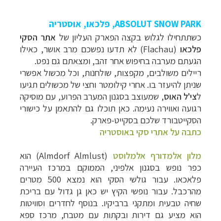
ABSOLUT SNOW PARK
, פלכאו
, אוסטריה
כשתתחילו לגלוש בקצה הפארק העליון של
אתר הסקי
פלכאו
(Flachau)
לא תדעו נפשכם מרב אושר, כאילו
הגעתם מערבה בחיפוש אחר זהב, ומצאתם גם נפט.
ריילים משולבים, מקפצות, שולחנות, וכל מכשול אפשרי
שניתן להיעזר בו. אחרי קילומטר וחצי של מכשולים תגיעו
ל
צי'ל האוס
, שמעוצב בסגנון המערב הפרוע, עם מוסיקה
רגועה ואווירה נעימה. כאן תוכלו גם להתאמן על כישורי
הסקייטבורד שלכם בסקייט-פארק.
כתבה על אתרי סקי באוסטריה
מלון אלמדורף אלמלוסט
(
Almdorf Almlust
) הוא
כפר נופש בסגנון אלפיני, הממוקם במרכז העיירה
פלאכאו. עבור גולשי הסקי הוא נמצא 500 מטרים
מהרכבל. עבור נופשי הקיץ יש כאן גן גדול עם בריכת
שחיה טבעית ומתקני ברביקיו. בנוסף לחדרים וסוויטות
הוא מציע גם דירות ובקתות עם מטבח, מרכז ספא