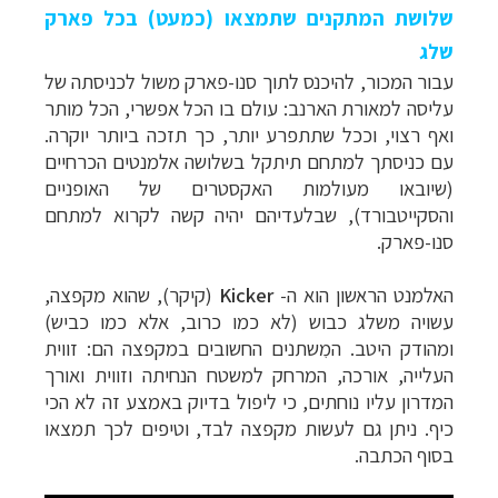
שלושת המתקנים שתמצאו (כמעט) בכל פארק
שלג
עבור המכור, להיכנס לתוך סנו-פארק משול לכניסתה של
עליסה למאורת הארנב: עולם בו הכל אפשרי, הכל מותר
ואף רצוי, וככל שתתפרע יותר, כך תזכה ביותר יוקרה.
עם כניסתך למתחם תיתקל בשלושה אלמנטים הכרחיים
(שיובאו מעולמות האקסטרים של האופניים
והסקייטבורד), שבלעדיהם יהיה קשה לקרוא למתחם
סנו-פארק.
האלמנט הראשון הוא ה-
Kicker
(קיקר), שהוא מקפצה,
עשויה משלג כבוש (לא כמו כרוב, אלא כמו כביש)
ומהודק היטב. המִשתנים החשובים במקפצה הם: זווית
העלייה, אורכה, המרחק למשטח הנחיתה וזווית ואורך
המדרון עליו נוחתים, כי ליפול בדיוק באמצע זה לא הכי
כיף. ניתן גם לעשות מקפצה לבד, וטיפים לכך תמצאו
בסוף הכתבה.