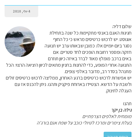
4 יולי, 2010
שלום דליה
חגיגות האגם באנסי מתקיימות כל שנה בתחילת
אוגוסט. יש לרכוש כרטיסים מראש כי כל החוף
נסגר ביום-יומיים אלו. כמובן שבאותו ערב יש תנועה
חזקה ומספר רחובות הופכים לחד סטריים. אם
באים ברכב מומלץ מאוד לברר באיזה כיוון תוזרם
התנועה אחרי המופע, כדי להחנות בחניון מתאים לכיוון היציאה הרצוי. הכל
מתנהל בסדר רב, מדובר באלפי צופים.
יש אפשרות לרכוש כרטיסים ברגע האחרון, ממליצה לרכוש כרטיסים זולים
ולשבת על הדשא. הצטיידו בארוחת פיקניק ותהנו. ניתן להכנס אז עם
העגלה לתינוק.
תהנו
גילה בן יקר
מומחית לאלפים הצרפתיים
בעלת צימרים ומרכז לטיולי כוכב על שפת אגם בורג'ה