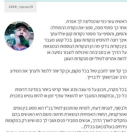
19 נובמבר, 2008
ראשית עשי כפי שהמליצה לך אפרת.
אחר כך פתחי מפה, סמני את נקודת ההתחלה
והסיום, והוסיפי עד מספר נקודות קטן שלדעתך
אינך רוצה להחמיץ (נקודות עוגן). בכל קטע מעבר
בין נקודות בדקי מה הן הנקודות הנוספות הנמצאות
על הדרך או בסביבתה שיכולות לשבור נסיעה או
להוות אתרים לטיולי יום מנקודות העוגן.
כך קל יותר לתכנן טיול בכל מקום, וכן קל יותר ללמוד ולערוך את המידע
הרב שברשותך לדברייך.
בכל מקרה, תכנון על פי עונה ומזג אוויר קריטי ביותר במדינה דרומית
כל-כך, ובתקופות המעבר יש להשאיר עודף זמן או להיות גמיש בתכנית.
ולבסוף, לעניות דעתי, למרות שהתכנון לטיול בנ"ז הוא מסע בין נופים
ואטרקציות, החוויה האמיתית הנשארת חרוטה משם היא האנשים בהם
נתקלים לאורך הדרך, אנשים מסבירי פנים וטובי לך כמו שיש רק במקומות
נידחים בעולם (אם בכלל)...