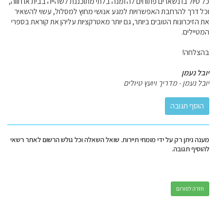
כל טיול בו נשארים פתוחים להזמנה בלתי מתוכננת לשהייה בבית או חווה,
וכל דרך להרחבת האפשרויות למגע אנושי מחוץ למסלול, עשוי להשאיר
את הזיכרונות הטובים ביותר, גם יותר מאטרקציות עליהן את קוראת בספרי
המטיילים.
בהצלחה!
יובל נעמן
יובל נעמן - מדריך ויועץ טיולים
מענה ניתן רק על ידי מומחי תיירות. שואל השאלה וכל גולש הרשום לאתר רשאי
להוסיף תגובה.
חזרה לפורום