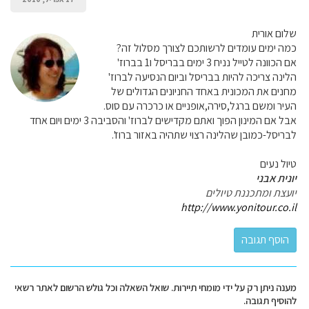
שלום אורית
כמה ימים עומדים לרשותכם לצורך מסלול זה?
אם הכוונה לטייל נניח 3 ימים בבריסל ו1 בברוז'
הלינה צריכה להיות בבריסל וביום הנסיעה לברוז'
מחנים את המכונית באחד החניונים הגדולים של
העיר ומשם ברגל,סירה,אופניים או כרכרה עם סוס.
אבל אם המינון הפוך ואתם מקדישים לברוז' והסביבה 3 ימים ויום אחד
לבריסל-כמובן שהלינה רצוי שתהיה באזור ברוז'.
טיול נעים
יונית אבני
יועצת ומתכננת טיולים
http://www.yonitour.co.il
מענה ניתן רק על ידי מומחי תיירות. שואל השאלה וכל גולש הרשום לאתר רשאי
להוסיף תגובה.