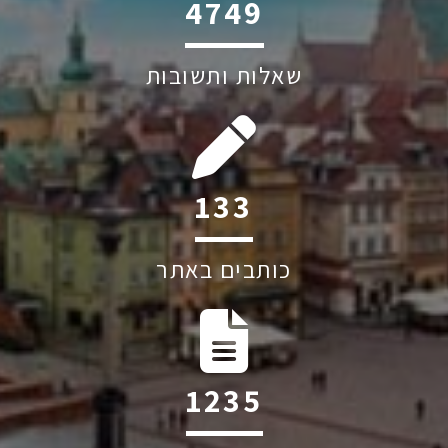
6045
שאלות ותשובות
194
כותבים באתר
1809