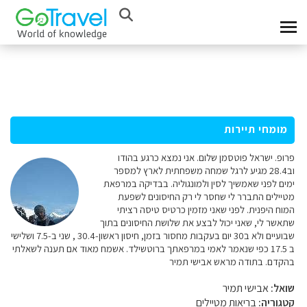
מומחי תיירות
פרופ. ישראל פוטסמן שלום. אני נמצא כרגע בהודו
וב28.4 מגיע לרגל שמחה משפחתית לארץ למספר
ימים לפני שאמשיך לסין ולמונגוליה. בבדיקה במרפאת
מטיילים התברר לי שחסר לי רק החיסונים לשפעת
המוח היפנית. לפני שאני מזמין כרטיס טיסה רציתי
שתאשר לי, שאני יכול לבצע את שלושת החיסונים בתוך
שבועיים ולא ב30 יום בעקבות מחסור בזמן, חיסון ראשון-30.4 , שני ב-7.5 ושלישי
ב 17.5 כפי שנאמר לאמי במרפאתך ברוטשילד. אשמח מאוד אם תענה לשאלתי
בהקדם. בתודה מראש אבישי תמיר
שואל:
אבישי תמיר
קטגוריה:
בריאות מטיילים