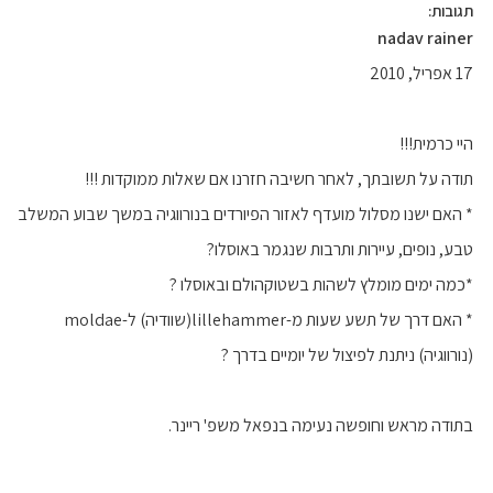
תגובות:
nadav rainer
17 אפריל, 2010
היי כרמית!!!
תודה על תשובתך, לאחר חשיבה חזרנו אם שאלות ממוקדות !!!
* האם ישנו מסלול מועדף לאזור הפיורדים בנורווגיה במשך שבוע המשלב
טבע, נופים, עיירות ותרבות שנגמר באוסלו?
*כמה ימים מומלץ לשהות בשטוקהולם ובאוסלו ?
* האם דרך של תשע שעות מ-lillehammer(שוודיה) ל-moldae
(נורווגיה) ניתנת לפיצול של יומיים בדרך ?
בתודה מראש וחופשה נעימה בנפאל משפ' ריינר.