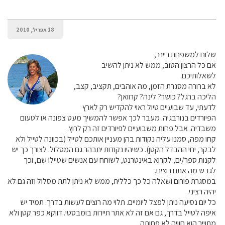
18 אפריל, 2010
שלום למשפחת ריינר,
אם כל הרצון הטוב, ממש לא ניתן להשיב
לשאלותיכם.
לא ברורה מסגרת הזמן, מה אוהבים, תקציב, קצב,
הליכה ברגל? כושר? לינה? קרוואן?
לדעתי, עד שבועיים טיול ראוי להקדיש רק לארץ
הפיורדים בנורבגיה. מעבר לכך אפשר להמשיך מעט צפונה או לטעום
משבדיה. אבל פחות משבועיים לפיורדים זה רק לרוץ.
קחו מפה, סמנו עליה נקודות בהן מעניין אותכם לטייל (בכוונה לטייל ולא
לבקר, יחי ההבדל הקטן). כשיהיו נקודות יתבהר גם המסלול. לצורך כך יש
לקנות ספר/ים, לקרוא באינטרנט, לשוחח עם אנשים שטיילו שם, וכך
לגבש מה אתם רוצים.
במסגרת פורום ושאלה כל כך כללית, ממש לא ניתן לתת מסלול וזה גם לא
יהיה רציני.
כל יום נסיעה ניתן לפצל ליומיים. תלוי מה רוצים לעשות בדרך. תמיד יש
איפה לטייל בדרך, גם אם זה לא אתר תיירות בומבסטי. דווקא כפר קטן ולא
מתוייר הוא חוויה לא פחותה.