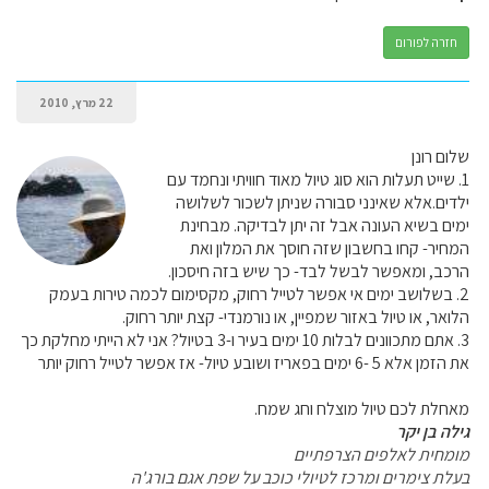
חזרה לפורום
22 מרץ, 2010
שלום רונן
1. שייט תעלות הוא סוג טיול מאוד חוויתי ונחמד עם
ילדים.אלא שאינני סבורה שניתן לשכור לשלושה
ימים בשיא העונה אבל זה יתן לבדיקה. מבחינת
המחיר- קחו בחשבון שזה חוסך את המלון ואת
הרכב, ומאפשר לבשל לבד- כך שיש בזה חיסכון.
2. בשלושב ימים אי אפשר לטייל רחוק, מקסימום לכמה טירות בעמק
הלואר, או טיול באזור שמפיין, או נורמנדי- קצת יותר רחוק.
3. אתם מתכוונים לבלות 10 ימים בעיר ו-3 בטיול? אני לא הייתי מחלקת כך
את הזמן אלא 5 -6 ימים בפאריז ושובע טיול- אז אפשר לטייל רחוק יותר
מאחלת לכם טיול מוצלח וחג שמח.
גילה בן יקר
מומחית לאלפים הצרפתיים
בעלת צימרים ומרכז לטיולי כוכב על שפת אגם בורג'ה