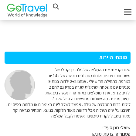
מומחי תיירות
שלום קראתי את ההמלצה של גילה בן יקר לטיול
משפחות בצרפת .אנחנו מתכננים חופשה של כ14 יום
בצרפת בתחילת חודש יולי . אנחנו 2+2 ילדות בנות 9
נפגשים עם משפחה ישראלית שגרה בפריז גם להם 2
ילדים 9,12 . את המומלצים באזור פריז נעשה ביציאות
יומיות מפריז . מה שאנחנו מחפשים זה טיול של כ3
לילות ברוח ההמלצה של גילה . אפשר לשלב לינה בצימרים או מלונות בסיסיים .
חשבנו על שיט תעלות אבל הדעות מאוד חלוקות בנושא והמחיר כנראה יקר
מאוד בשביל לקחת סיכונים . אשמח לקבל המלצה
שואל:
רונן סעידי
קטגוריה:
צרפת ומונקו