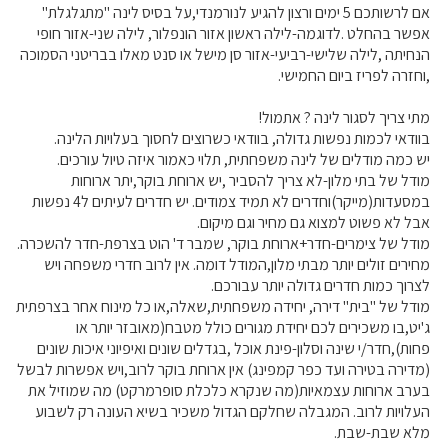
אם לרשותכם 5 ימים ורצון להגיע לנורמנדי,על בסיס לינה "מתגלגלת"
אפשר בהחלט .לדוגמה-לילה ראשון אזור הונפלור, לילה שני-אזור חופי
הנחיתה ,לילה שלישי-רביעי-אזור סן מישל או סנט מאלו בבריטני הסמוכה
,וחזרה לפריז ביום החמישי.
מתי צריך לסגור לינה ? אתמול!
בוודאי לכמות נפשות גדולה, בוודאי כשרוצים לחסוך בעלויות הלינה.
יש כמה מודלים של לינה משפחתית, תלוי כאמור איזה טיול עורכים.
מודל של בתי מלון-לא צריך להסביר ,יש ארוחת בוקר,יתר ארוחות
במסעדות(מייקר)וחדרים לא תמיד צמודים. יש חדרים לעיתים ל4 נפשות
אבל לא פשוט למצוא גם מחיר וגם מיקום.
מודל של צימרים-חדר+ארוחת בוקר, שמבר ד' הוט בצרפת-חדר להשכרה.
מחירים זולים יותר מבתי מלון,המודל דומה. אין לרוב חדרי משפחה ויש
לצרוך כמות חדרים גדולה יותר עבורכם.
מודל של "בית" דירה, יחידה משפחתית,שאלה,או כל מינוח אחר בצרפתית
ג'יט,בו משכירים לכם יחידת מגורים כולל מטבח(מאובזר יותר או
פחות),חדר/י שינה וסלון-פינת אוכל ,בגדלים שונים ואיפיוני איכות שונים
(מדירה בטירה ועד כפר קמפינג) אין ארוחת בוקר לרוב,ויש אפשרות לבשל
בערב ארוחות עצמאיות(מה שנקרא כלכלת סופרמרקט) מה שמוזיל את
העלויות לרוב. המגבלה שחלקם הגדול משכיר בשיא העונה רק לשבוע
מלא שבת-שבת.