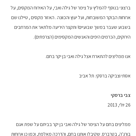
ברצוני בנוסף להמליץ על צימר של גילה ואבי, על האירוח המקסים, על
ארוחות הבוקר המשובחות, ועל יעוץ והכוונה . האזור מקסים , טיילנו שם
בשבוע שעבר במשך שבועיים! ותקצר היריעה מלתאר את המרחבים
הירוקים, הכרמים היפים והאנשים המקסימים (הצרפתים).
אנו ממליצים להתארח אצל גילה ואבי בן יקר בחם.
אסתי וצביקה ברסקי. תל אביב
צבי ברסקי
26 יולי, 2013
ממליצים בחם על הצימר של גילה ואבי בן יקר בביתם על שפת אגם
בורג'ה, בטרברס. שקיבלו אותנו בחם, והדרכה מאלפת, וכמו כן ארוחות