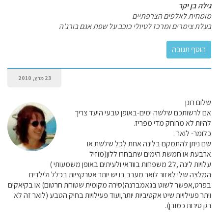
גילה בן יקר
מומחית לאלפים הצרפתיים
בעלת צימרים ומרכז לטיולי כוכב על שפת אגם בורג'ה
23 מרץ, 2010
שלום רונן
אם לרשותכם שלשה ימים-באופן טבעי היעד צריך
להיות לא מרוחק מדי מפריז.
כלומר- לואר .
שם ניתן להתמקם בלינה אחת לכל שלשת או
ארבעת או חמשת הימים שתבחרו ללון(מוזיל
עלויות לינה ,ל2 משפחות בוודאי ולעיתים באופן משמעותי )
המלצה שלי לאזור לואר מערב בו יש יותר אטרקציות בכלל ולילדים
בפרט,אפשר לשוט בגאמברנה(סירה מקומית שטוחת חרטום) או בקיאקים
ויתר פעילויות שיט אקטיביות יותר,ועוד פעילויות בחיק הטבע (לואר זה לא
רק טירות כמובן).