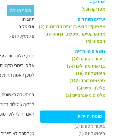
אפריקה
אפריקה (99)
יעדים מיוחדים
תגובות:
איי פוקלנד ואיי ג'ורג'יה הדרומית (2)
אביגיל כ
אנטארקטיקה, שפיצברגן והקוטב
20 מרץ, 2010
הצפוני (4)
נושאים מיוחדים
יונית, שלום ותודה ע
ביטוח נוסעים (26)
על פי בירורי מקומות לינה באזור SARLAT הבנו שהר
בריאות מטיילים (74)
חיפוש לינה (16)
למען האמת ההתלבט
סקי וסנובורד (118)
צלילה ושייט (6)
במחשבה ראשונית, חש
צלמים גיאוגרפיים (2)
לבלות 5 לילות בדורדון ואז להצפין שוב לפריז.
האם זה לחלוטין מופ
מומחי תיירות
ביטוח נוסעים (1)
חיפוש לינה (1)
מן הסתם לא חייבים ל