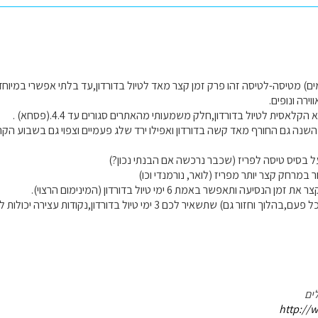
ית 7 לילות (8 ימים) מטיסה-לטיסה זהו פרק זמן קצר מאד לטיול בדורדון,עד בלתי אפשרי 
ירה ונופים.
לאסית לטיול בדורדון,חלק משמעותי מהאתרים סגורים עד 4.4.(פסחא) .
שנה גם החורף מאד קשה בדורדון ואפילו ירד שלג פעמיים וצפוי גם בשבוע הקרו
 בסיס טיסה לפריז (שכבר נרכשה אם הבנתי נכון?)
3. נסיעה של יומיים(כל פעם,בהלוך וחזור גם) שתשאיר לכם 3 ימ
ים
http://w