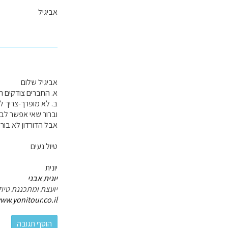
אביגיל
אביגיל שלום
א. החברים צודקים רו
ב. לא מופרך-צריך ל
וברור שאי אפשר לבל
אבל הדורדון לא בורח
טיול נעים
יונית
יונית אבני
יועצת ומתכננת טיול
ww.yonitour.co.il