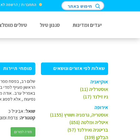
התחברות / הרשמה לא
חיפוש באתר
יעדים ומדינות
סגנון טיול
טיולים מומלצ
שאלות לפי אזורים ונושאים
מומחי תיירות
אוקיאניה
אוסטרליה (11)
באפריל ערב.. אודה מא
ניו זילנד (17)
נסיעות , אלא לספוג א
אירופה
שואל:
אביגיל כ
אוסטריה, גרמניה ושוויץ (1155)
קטגוריה:
צרפת ומונק
איטליה ומלטה (858)
בריטניה ואירלנד (57)
חזרה לפורום
הבלקן (339)