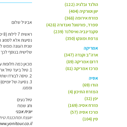
הולנד ובלגיה (122)
יוון וטורקיה (404)
מזרח אירופה (368)
אביגיל שלום
ספרד, פורטוגל ואנדורה (428)
סקנדינביה ואיסלנד (239)
ראש
צרפת ומונקו (350)
נסיעות אלא לספוג אוו
שנית העונה ממש לא הק
אמריקה
שלישית בנוסף לכך ה
ארה"ב וקנדה (347)
דרום אמריקה (89)
מכאן כמה חלופות על
מרכז אמריקה (81)
1. טיול ביעד טיול אחר במרחק קצר יותר מפריז (לואר, נורמנדי וכו)
2. טיסה לבורדו שתקצר את זמן הנסיעה ותאפשר באמת 6 ימי טיול בדורדון (המינימום הרצוי).
אסיה
הודו (69)
וממנו.
המזרח התיכון (4)
יפן (32)
טיול נעים
מזרח אסיה (169)
וחג שמח
יונית אבני
מרכז אסיה (57)
יועצת ומתכננת טיול
סין (104)
ww.yonitour.co.il