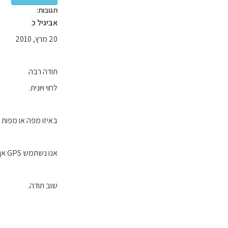
תגובות:
אביגיל כ
20 מרץ, 2010
תודה רבה
לחוי ויונית.
באיזו מפה או מפות 
אנו נשתמש GPS אך תמיד מפה לגיבוי ורצוי קנ"מ של 1:200 או 1:300 אלף.
שוב תודה.