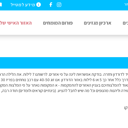
מידע למטייל
תר
ים
ארכיון מגזינים
פורום המומחים
האזור האישי שלי
שלום רב, בפסח מפריד לדורדון וחזרה. בודקת אפשרויות
וד להמלצותיכם בעניין האזורים להתמקמות - א המקומות נאתר על פי המלצות המקום ג
וירה וליהנות מהנופים וכל מה שיש לחבל להציע. (בינתיים קוראים ולומדים) תודה רבה, א
ו