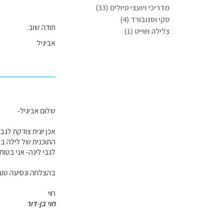
מדריכי ויועצי טיולים (33)
סקי וסנובורד (4)
תודה שוב.
צלילה ושייט (1)
אביגיל
שלום אביגיל-
אכן יונית צודקת לגבי
התוכנית של לילה בלואר ו5 ימים בדורדון יכולה להיות נכונה וממצה אם תתכננו נכון את המסלול ( דבר
לגבי לינה- אני בטוחה
בהצלחה ונסיעה טוב
חוי
חוי בן-דור