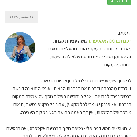
חזרה לפורום
17 אוגוסט, 2025
היי אילן,
רכבת ברנינה אקספרס
עושה עצירות קצרות
מאד בכל תחנה, בעיקר להורדת והעלאת נוסעים.
זה לא זמן הגיוני לצילום ובטח שלא להתרשמות
נינוחה מהמקום.
לרשותך שתי אפשרויות כדי לנצל נכון א היום והנסיעה:
1. לרדת מהרכבת ולחכות אח הרכבות הבאות - אופציה זו אינה דורשת
כרטיס נפרד לברנינה,
אבל כן דורשת תשלום נוסף על שמירת המקום
ברכבת (36 פרנק שוויצרי לכל מקטע), עבור כל מקטע נסיעה, תיאום
מורכב של ההזמנות, ואין לך באמת תחושת רוגע במקום העצירה.
2. האופציה המועדפת עלי - נסיעה הלוך בברנינה אקספרס, ואת הנסיעה
חזור ברכבת רגילה, הנוסעת באותה מסילה, וממילא צריך לחזור.