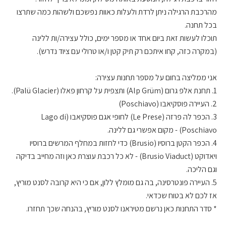
מהרכבת הרגילה ניתן לרדת ולעלות כאוות נפשכם ולשהות כמה שתרצו
בכל תחנה.
תוכלו לעשות זאת ביום אחד או מספר ימים, כולל עצירה/ות ללינה
(במקרה כזה, קחו איתכם רק תיק קטן ו/או טרולי עם ציוד נדרש).
אני ממליצה בחום על מספר תחנות עצירה:
1. תחנת
אלפ גרום (Alp Grüm) ותצפית על
קרחון פאלו (Palü Glacier).
2.
העיירה פוסקיאבו (Poschiavo)
3.
הכפר לה פרזה (Le Prese) לחופי אגם פוסקיאבו (Lago di
Poschiavo) - מקום אפשרי גם ללינה.
4.
הכפר הקטן ברוסיו (Brusio) כדי לחזות במחלף המרשים
ברוסיו
ויאדוקט (Brusio Viaduct) - לא כל רכבת עוצרת כאן וזה מחייב בדיקה
וגם הליכה.
5. העיירה פונטרסינה, בה גם מומלץ ללון, אם כי היא קרובה לסנט מוריץ,
אז לכם לא בטוח שכדאי.
* סדר התחנות כאן נרשם מטיראנו לסנט מוריץ, בהנחה שכך תחזרו.