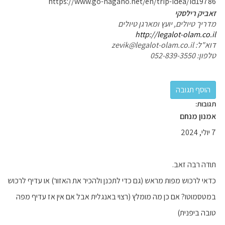
https://www.go-nagano.net/en/trip-idea/id19786
זאביק רילסקי
מדריך טיולים, יועץ ומארגן טיולים
http://legalot-olam.co.il
דוא"ל: zevik@legalot-olam.co.il
טלפון: 052-839-3550
תגובות:
אמנון מנחם
7 יולי, 2024
תודה רבה זאב.
כדאי לרכוש מפות מראש (גם כדי לתכנן ולהכיר את האזור) או עדיף לרכוש
במטסמוטו? אם כן מה מומלץ (רצוי באנגלית אבל אם אין אז עדיף מפה
טובה ביפנית)