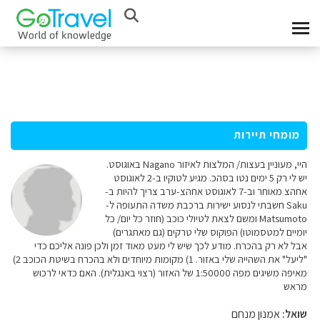
מומחי תיירות
היי, מעוניין בעצות/ המלצות לאיזור Nagano באוגוסט.
יש לי רק 5 ימים נטו בסהכ. מגיע לטוקיו ב-2 לאוגוסט
אחהצ מאוחר וב-7 לאוגוסט אחהצ-ערב צריך להיות ב-
Saku חשבתי לנסוע ישירות ברכבת משדה התעופה ל-
Matsumoto ומשם לצאת לטיולי כוכב (חוזר כל יום/ כל
יומיים למטסמוטו) הפוקוס שלי טרקים (גם מאתגרים)
אבל לא רק בהכרח. מודע לכך שיש לי מעט מאוד זמן ולכן פונה אליכם כדי
"ליעל" את השהייה שלי באזור. 1) מקומות מיוחדים ולא בהכרח בשיטת הכוכב 2)
מאיפה משיגים מפה 1:50000 של האזור (רצוי באנגלית). האם כדאי לרכוש
מראש
שואל:
אמנון מנחם