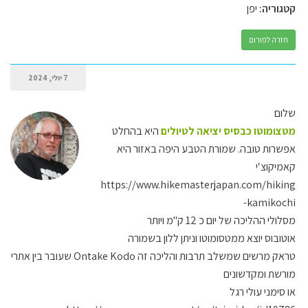
קטגוריה:
יפן
חזרה לפורום
7 יולי, 2024
שלום
מטצומוטו
כבסיס יציאה לטיולים
היא בהחלט
אפשרות טובה. שמורת הטבע היפה באזור היא
קאמיקוצ′י
https://www.hikemasterjapan.com/hiking
-kamikochi
מסלולי ההליכה של יום כ 12 ק"מ ויותר
אוטובוס יוצא ממטסומוטו וניתן ללון בשמורה
טראק מרשים שמשלב תרבות והליכה זה Ontake Kodo שעובר בין אתרי
מורשת ומקדשונים
או סימני עולי רגל