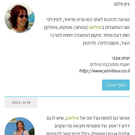
ציון שלום
מציעה להיכנס לאתר כמו טריפ אדוויזר, למיין לפי
סוגי המסעדות ב
מילאנו
(צמחוני, סטיקים ,איטלקי)
חוות דעת ומחיר. מיקום המסעדה יחסית למרכז
העיר, מקום הלינה- ולהזמין.
יונית אבני
יועצת ומתכננת טיולים
http://www.yonitour.co.il
16 יוני, 2024
אפשר גם לפתוח גוגל מפ של
מילאנו
, שיש לו גם
דירוג די אמין של מסעדות ויתן את מה שקרוב
אליכם או היכן שתטיילו, כולל פרטי קשר להזמנות.