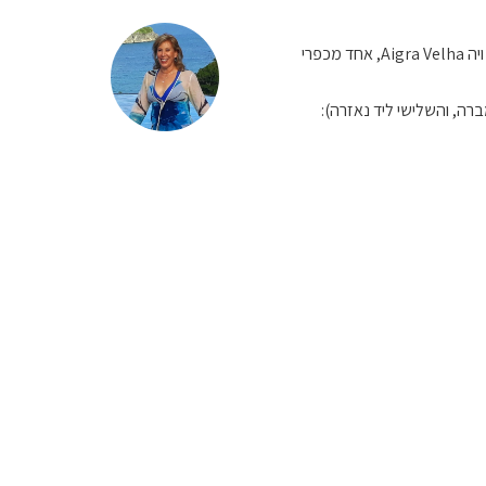
יש המלצה לסדנת אפיית לחם בכפר אייגרה ויה Aigra Velha, אחד מכפרי
רה, והשלישי ליד נאזרה):