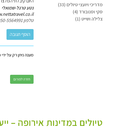
היום קיבלתי המלצה נוספת לסדנת
מדריכי ויועצי טיולים (33)
נטע טרגל-שמואלי
סקי וסנובורד (4)
nettatravel.co.il/
צלילה ושייט (1)
טלפון 050-5564991
מענה ניתן רק על ידי 
חזרה לפורום
טיולים במדינות אירופה – יי