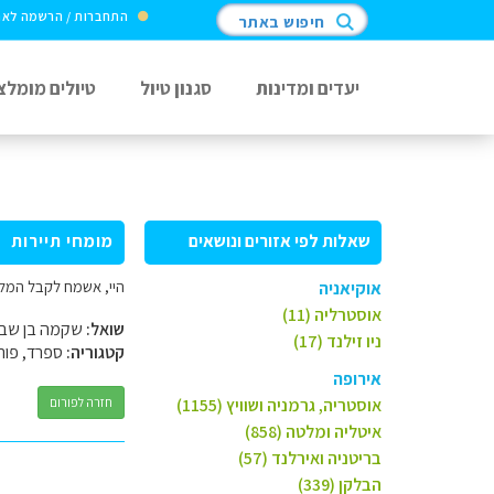
התחברות / הרשמה לא
חיפוש באתר
יעדים ומדינות
סגנון טיול
טיולים מומלצ
שאלות לפי אזורים ונושאים
מומחי תיירות
היי, אשמח לקבל המלצ
אוקיאניה
אוסטרליה (11)
שואל:
שקמה בן שבו
ניו זילנד (17)
קטגוריה:
ספרד, פורט
אירופה
אוסטריה, גרמניה ושוויץ (1155)
חזרה לפורום
איטליה ומלטה (858)
בריטניה ואירלנד (57)
הבלקן (339)