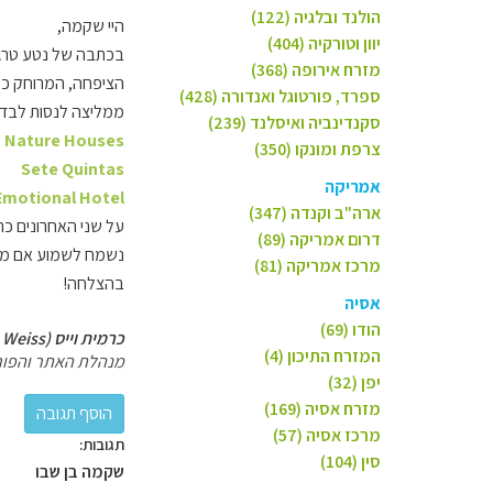
הולנד ובלגיה (122)
היי שקמה,
יוון וטורקיה (404)
בכתבה של נטע טרג
מזרח אירופה (368)
הציפחה, המרוחק כש
ספרד, פורטוגל ואנדורה (428)
ממליצה לנסות לבדוק
סקנדינביה ואיסלנד (239)
o Nature Houses
צרפת ומונקו (350)
Sete Quintas
אמריקה
Emotional Hotel
ארה"ב וקנדה (347)
על שני האחרונים כ
דרום אמריקה (89)
נשמח לשמוע אם מצא
מרכז אמריקה (81)
בהצלחה!
אסיה
הודו (69)
כרמית וייס (Carmit Weiss)
המזרח התיכון (4)
מנהלת האתר והפור
יפן (32)
מזרח אסיה (169)
מרכז אסיה (57)
תגובות:
סין (104)
שקמה בן שבו