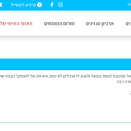
מידע למטייל
תר
ים
ארכיון מגזינים
פורום המומחים
האזור האישי שלי
שלום למומחי הודו ונפאל מתכננת לנחות בנפאל ולהגיע לדארג'לינג ל4 ימי
ודה רבה