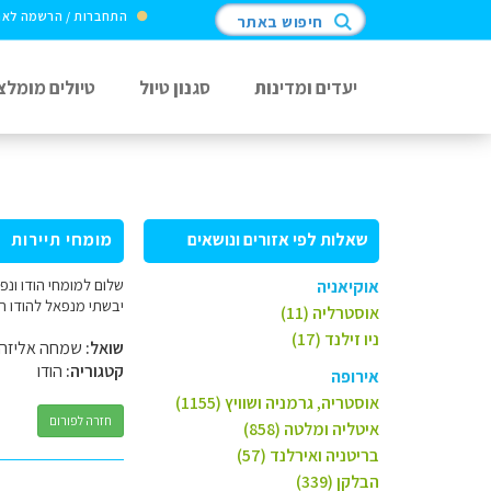
התחברות / הרשמה לא
חיפוש באתר
יעדים ומדינות
סגנון טיול
טיולים מומלצ
שאלות לפי אזורים ונושאים
מומחי תיירות
אוקיאניה
יבשתי מנפאל להודו ת
אוסטרליה (11)
ניו זילנד (17)
שואל:
שמחה אליזה
קטגוריה:
הודו
אירופה
אוסטריה, גרמניה ושוויץ (1155)
חזרה לפורום
איטליה ומלטה (858)
בריטניה ואירלנד (57)
הבלקן (339)