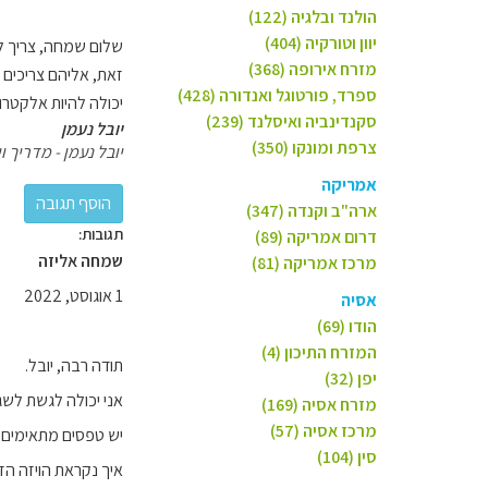
הולנד ובלגיה (122)
יוון וטורקיה (404)
שלום שמחה, צריך לג
מזרח אירופה (368)
זאת, אליהם צריכים 
ספרד, פורטוגל ואנדורה (428)
יכולה להיות אלקטרו
סקנדינביה ואיסלנד (239)
יובל נעמן
צרפת ומונקו (350)
יובל נעמן - מדריך וי
אמריקה
ארה"ב וקנדה (347)
תגובות:
דרום אמריקה (89)
שמחה אליזה
מרכז אמריקה (81)
1 אוגוסט, 2022
אסיה
הודו (69)
המזרח התיכון (4)
תודה רבה, יובל.
יפן (32)
אני יכולה לגשת לשג
מזרח אסיה (169)
מרכז אסיה (57)
יש טפסים מתאימים
סין (104)
איך נקראת הויזה הז