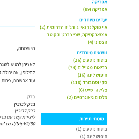
אפריקה
אפריקה (99)
יעדים מיוחדים
איי פוקלנד ואיי ג'ורג'יה הדרומית (2)
אנטארקטיקה, שפיצברגן והקוטב
הצפוני (4)
הי שמחה,
נושאים מיוחדים
ביטוח נוסעים (26)
לא ניתן להגיע לשגר
בריאות מטיילים (74)
לחילופין, את יכולה 
חיפוש לינה (16)
עוד אפשרות, פחות מ
סקי וסנובורד (118)
צלילה ושייט (6)
ברק
צלמים גיאוגרפיים (2)
ברק לבוביץ
ברק לבוביץ
ליצירת קשר עם ברק
מומחי תיירות
l.co.il/tripV2/30
ביטוח נוסעים (1)
חיפוש לינה (1)