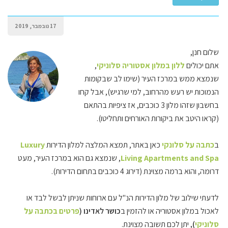
17 נובמבר, 2019
שלום חנן,
אתם יכולים
ללון במלון אסטוריה סלוניקי
,
שנמצא ממש במרכז העיר (שימו לב שבקומות
הנמוכות יש רעש מהרחוב, למי שרגיש), אבל קחו
בחשבון שזהו מלון 3 כוכבים, אז ציפיות בהתאם
(קראו היטב את ביקורות האורחים ותחליטו).
ב
כתבה על סלונקי
כאן באתר, תמצא המלצה למלון הדירות
Luxury
Living Apartments and Spa
, שנמצא גם הוא במרכז העיר, מעט
דרומה, והוא ברמה מצוינת (דירוג 4 כוכבים בתחום הדירות).
לדעתי שילוב של מלון הדירות הנ"ל עם ארוחות שניתן לבשל לבד או
לאכול במלון אסטוריה או להזמין ב
כושר לאדינו (
פרטים בכתבה על
סלוניקי
),
יתן לכם תשובה מצוינת.