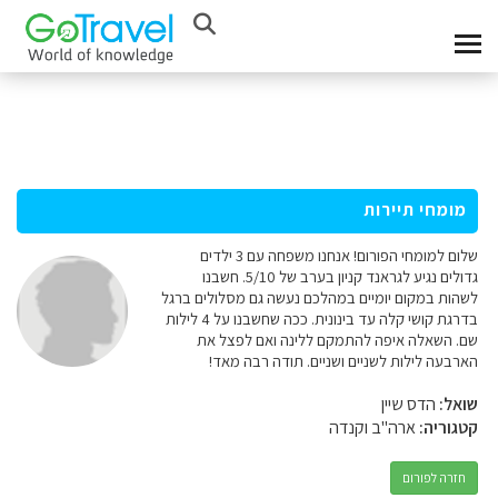
מומחי תיירות
שלום למומחי הפורום! אנחנו משפחה עם 3 ילדים
גדולים נגיע לגראנד קניון בערב של 5/10. חשבנו
לשהות במקום יומיים במהלכם נעשה גם מסלולים ברגל
בדרגת קושי קלה עד בינונית. ככה שחשבנו על 4 לילות
שם. השאלה איפה להתמקם ללינה ואם לפצל את
הארבעה לילות לשניים ושניים. תודה רבה מאד!
שואל:
הדס שיין
קטגוריה:
ארה"ב וקנדה
חזרה לפורום