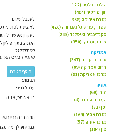
הולנד ובלגיה (122)
יוון וטורקיה (404)
לענבל שלום
מזרח אירופה (368)
ספרד, פורטוגל ואנדורה (428)
לא ציינת למתי מתוכ
סקנדינביה ואיסלנד (239)
צרפת ומונקו (350)
השנה. בתוך פיליון לכל כפר מ
רני דולדנר
אמריקה
מתגורר בחצי האי פילי
ארה"ב וקנדה (347)
דרום אמריקה (89)
מרכז אמריקה (81)
תגובות:
אסיה
ענבל גפני
הודו (69)
14 אוגוסט, 2019
המזרח התיכון (4)
יפן (32)
מזרח אסיה (169)
תודה רבה רני! חשב
מרכז אסיה (57)
וגם: ידוע לך מה מצב
סין (104)