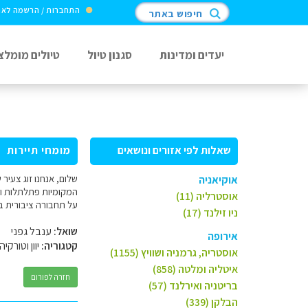
התחברות / הרשמה לא
חיפוש באתר
יעדים ומדינות
סגנון טיול
טיולים מומלצ
שאלות לפי אזורים ונושאים
מומחי תיירות
אוקיאניה
המקומיות פתלתלות וצ
אוסטרליה (11)
על תחבורה ציבורית בא
ניו זילנד (17)
שואל:
ענבל גפני
אירופה
קטגוריה:
יוון וטורקיה
אוסטריה, גרמניה ושוויץ (1155)
איטליה ומלטה (858)
חזרה לפורום
בריטניה ואירלנד (57)
הבלקן (339)