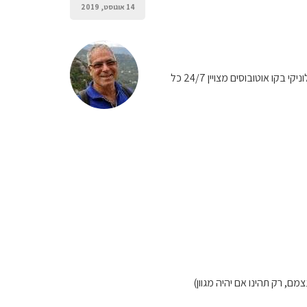
14 אוגוסט, 2019
כעקרון אפשרי להסתובב ולנוע ממקום למקום בתחבורה ציבורית . פיליון מקושרת דרך העיר וולוס לסלוניקי בקו אוטובוסים מצויין 24/7 כל
ם, רק תהינו אם יהיה מגוון)