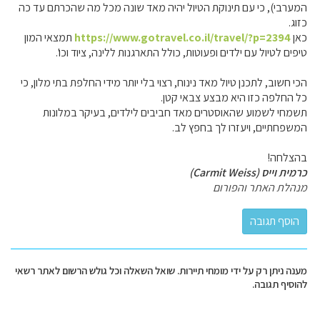
המערבי), כי עם תינוקת הטיול יהיה מאד שונה מכל מה שהכרתם עד כה
כזוג.
כאן
https://www.gotravel.co.il/travel/?p=2394
תמצאי המון
טיפים לטיול עם ילדים ופעוטות, כולל התארגנות ללינה, ציוד וכו'.
הכי חשוב, לתכנן טיול מאד נינוח, רצוי בלי יותר מידי החלפת בתי מלון, כי
כל החלפה כזו היא מבצע צבאי קטן.
תשמחי לשמוע שהאוסטרים מאד חביבים לילדים, בעיקר במלונות
המשפחתיים, ויעזרו לך בחפץ לב.
בהצלחה!
כרמית וייס (Carmit Weiss)
מנהלת האתר והפורום
מענה ניתן רק על ידי מומחי תיירות. שואל השאלה וכל גולש הרשום לאתר רשאי
להוסיף תגובה.