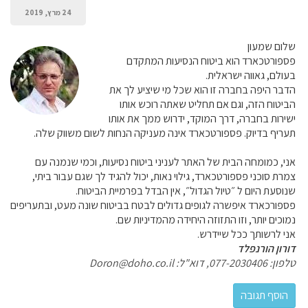
24 מרץ, 2019
שלום שמעון
פספורטכארד הוא ביטוח הנסיעות המתקדם
בעולם, גאווה ישראלית.
הדבר היפה בחברה זו הוא שכל מי שיציע לך את
הביטוח הזה, וגם אם תחליט שאתה רוכש אותו
ישירות בחברה, דרך המוקד, ידרוש ממך את אותו
תעריף בדיוק. פספורטכארד אינה מעניקה הנחות לשום משווק שלה.
אני, כמומחה הבית של האתר לעניני ביטוח נסיעות, וכמי שנמנה עם
צמרת סוכני פספורטכארד, גילוי נאות, יכול להגיד לך שגם עבור ביתי,
שנוסעת היום ל ״טיול הגדול״, אין הבדל בפרמיית הביטוח.
פספורכארד איפשרה לגופים גדולים לבטח בביטוח שונה מעט, ובתעריפים
נמוכים יותר, וזו התזוזה היחידה מהמדיניות שם.
אני לרשותך ככל שיידרש.
דורון הורנפלד
טלפון: 077-2030406, דוא"ל: Doron@doho.co.il