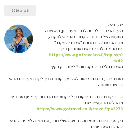
8 מרץ, 2019
שלום יעל,
היעד הכי קרוב לטיסה לצפון-מערב יוון, הוא שדה
התעופה של פרבזה, שקרוב מאד לאי לפקדה,
ולכן הטיסות לשם מכונות "טיסות ללפקדה".
את מוזמנת לקבל פרטים אודותיהן כאן
https://www.gotravel.co.il/trip.asp?
t=42
הטיסות הללו הן למקסימום 7 לילות ורק בקיץ.
מעבר לכך, בדקו גם טיסות לסלוניקי, קורפו (צריך לקחת מעבורת מהאי
ליבשת) ואתונה.
לגבי נקודות לינה, כדאי קודם כל לקרוא את הכתבות על צפון-מערב יוון,
ולהחליט מה עושים שם
.
https://www.gotravel.co.il/travel/?p=3273
רק העיר יואנינה מתאימה כבסיס לטיולי כוכב, וגם ממנה לא ניתן להגיע
להכל בנסיעה יומית