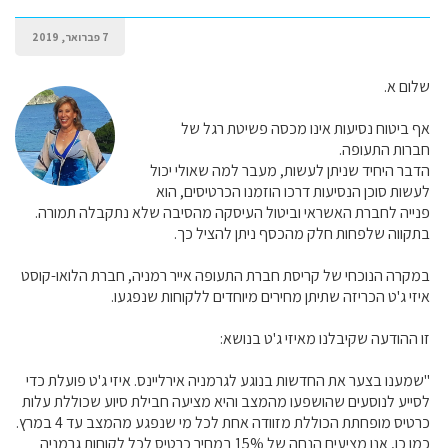
7 פברואר, 2019
שלום א.
אף ביטוח נסיעות אינו מכסה פשיטת רגל של
חברות התעופה.
הדבר היחיד שניתן לעשות, מעבר למה שאולי יכול
לעשות סוכן הנסיעות דרכו הוזמנו הכרטיסים, הוא
פנייה לחברת האשראי וביטול העיסקה מהסיבה שלא נתקבלה תמורה.
בתקווה שלפחות חלק מהכסף ניתן להציל כך.
במקרה הנוכחי של קריסת חברת התעופה אייר רמניה, חברת הלואו-קוסט
איזי ג'ט הכריזה שתיתן מחירים מיוחדים ללקוחות שנפגעו.
זו ההודעה שקיבלנו מאיזי ג'ט בנושא:
"שמענו בצער את החדשות בנוגע לגרמניה אירליינס. איזי ג'ט פועלת כדי
לסייע לנוסעים שהושפעו מהמצב והיא מציעה חבילת סיוע שכוללת עלות
כרטיס מופחתת הכוללת מזוודה אחת לכל מי שנפגע מהמצב עד 4 במרץ.
כמו כן, אנו מציעים הנחה של 15% במחיר כרטיס לכל לקוחות גרמניה