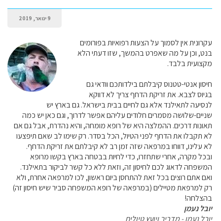
9 ינואר, 2019
עקרונית אין לסמוך על הצעות רפואיות בפורומים
בנט, וכן על מה שאפרט בהמשך, שזו דעתי הלא
מקצועית בלבד.
חיסון אנטי-טטנוס קיבלתם בילדותכם וודאי גם
בגיוס לצבא. את זריקת הדחף צריך לא דווקא
לנסיעה לתאילנד אלא גם לחיים בבית בישראל. גם בארץ יש
שניים-שלושה מסמרים חלודים עליהם אפשר לדרוך, וגם כאן יש כמה
תאונות דרכים. ההמלצה היא של רופא מומחה, והיא נהדרת, אבל גם אם
לא תקבלו את הדחף לפני הטיול, הכל בסדר. רק שימו לב שאם תיפצעו
לא עלינו, דווחו במרפאה שזה זמן רב לא קיבלתם את זריקת הדחף.
ובכל מקרה, אחרי שתחזרו, כדי לחיות בבטחה בארץ בקשו מרופא
המשפחה לדאוג לכם לחיסון זה, וזאת ללא כל קשר לביקור בתאילנד.
ואם אתם רוצים בכל זאת להתחסן ביום ראשון, לכו למרפאה אחרת, ולא
רק למרפאת מטיילים (במרפאה של רופא המשפחה סביר שיש חיסון זה)
בהצלחה!
יובל נעמן
יובל נעמן - מדריך ויועץ טיולים