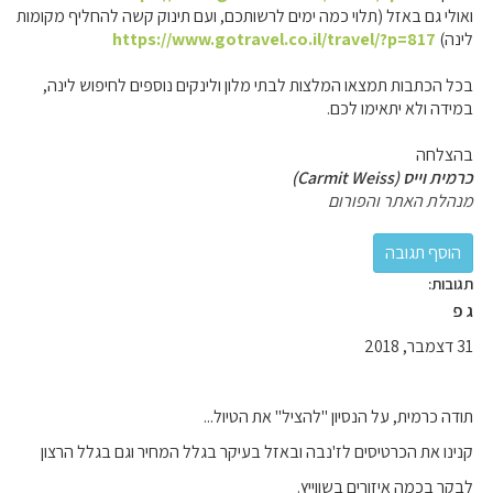
ואולי גם באזל (תלוי כמה ימים לרשותכם, ועם תינוק קשה להחליף מקומות
לינה)
https://www.gotravel.co.il/travel/?p=817
בכל הכתבות תמצאו המלצות לבתי מלון ולינקים נוספים לחיפוש לינה,
במידה ולא יתאימו לכם.
בהצלחה
כרמית וייס (Carmit Weiss)
מנהלת האתר והפורום
תגובות:
ג פ
31 דצמבר, 2018
תודה כרמית, על הנסיון "להציל" את הטיול...
קנינו את הכרטיסים לז'נבה ובאזל בעיקר בגלל המחיר וגם בגלל הרצון
לבקר בכמה איזורים בשווייץ.