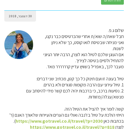
חזרה לפורום
30 דצמבר, 2018
שלום ג.פ.
חבל שאת/ה שוא/ת אחרי שהכרטיסים כבר נקנו,
ואני מניחה שבטיסת לואו קוסט, כך שלא ניתן
לשנות.
אם העוגן שלכם לטיול הוא לוצרן, הרבה יותר הגיוני
להתחיל ולסיים בטיסה לציריך.
מעבר לכך, באפריל בשוויץ עדיין קרררררר מאד.
טיול בעונה זו ועם תינוק כל כך קטן, מכתיב שני דברים:
1. טיול עירוני עם הרבה מקומות סגורים ולא בהרים.
2. נסיעות ברכב, כי ברכבות יהיה לכם קשר מידי להיסחב עם
מנשא/עגלה/מזוודות.
קשה לומר איך להציל את הטיול הזה.
הייתי הולכת על טיול בז'נבה ואולי גם הערים והעיירות שלאורך האגם (ר'
בכתבות כאן
https://www.gotravel.co.il/travel/?p=2030
).
לוצרן
https://www.gotravel.co.il/travel/?p=818