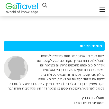
מומחי תיירות
שלום בעוד כ 3 שבועות אני נוסע עם אשתי ל5 ימים
לחבל אלזס נוחת בציריך לוקח רכב ומגיע לקולמר שם
אשהה 5 ימים אנחנו מתכננים להיות יום בקולמר ויום
בשטרסבורג ויום נוסף לנסוע בדרך היין האלזסית
בחלק שבין קולמר ואוברנה זה הבסיס לטיול ורציתי
לדעת אם יש עוד המלצות מה לעשות באזור או אפילו
מקום מעניין בדרך חזרה לציריך ( כאשר בציריך עצמה כבר יצא לי להיות ) או
שפשוט לפרוש את היומים הנוספים בין קולמר דרך היין ושטרסבורג תודה רבה
שואל:
ערן גורביץ
קטגוריה:
צרפת ומונקו