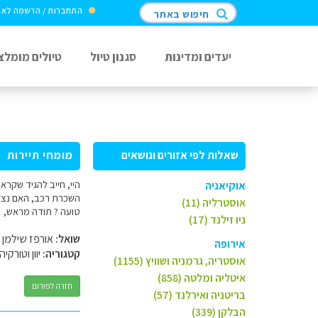
התחברות / הרשמה לא
חיפוש באתר
יעדים ומדינות
סגנון טיול
טיולים מומלצ
שאלות לפי אזורים ונושאים
מומחי תיירות
אוקיאניה
השכרת רכב, האם נצליח
אוסטרליה (11)
טועה ? תודה מראש,
ניו זילנד (17)
שואל:
אורפז שילמן
אירופה
קטגוריה:
יוון וטורקיה
אוסטריה, גרמניה ושוויץ (1155)
איטליה ומלטה (858)
חזרה לפורום
בריטניה ואירלנד (57)
הבלקן (339)