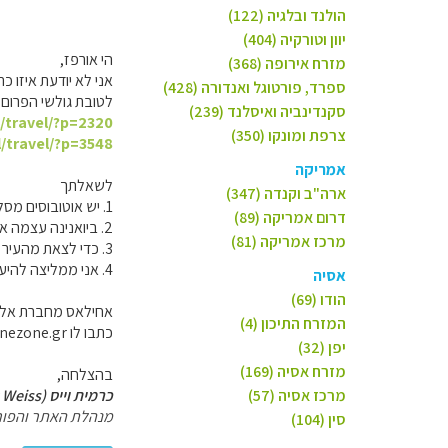
הולנד ובלגיה (122)
יוון וטורקיה (404)
הי אורפז,
מזרח אירופה (368)
אני לא יודעת איזו כת
ספרד, פורטוגל ואנדורה (428)
לטובת גולשי הפרום 
סקנדינביה ואיסלנד (239)
l/travel/?p=2320
צרפת ומונקו (350)
l/travel/?p=3548
אמריקה
לשאלתך
ארה"ב וקנדה (347)
1. יש אוטובוסים מסלוניקי מספר פעמים ביום, אבל תצטרך לקחת אוטובוס (או שאטל, אם יש) גם משדה התעופה לתחנה המרכזית.
דרום אמריקה (89)
2. ביואנינה עצמה אם תלון קרוב למרכז תוכל להסתדר ללא רכב.
מרכז אמריקה (81)
3. כדי לצאת מהעיר לכפרי זגוריה, או אפילו למצובו ולערי החוף, יש מעט מאד אוטובוסים. לחלק מהמקומות פעם ביום ולאחרים אפילו זה לא.
4. אני ממליצה להיעזר בהסעות, בעיקר אם יוצאים למסלולי הליכה, שם הזמנים הם קריטיים.
אסיה
הודו (69)
אחילאס מחברת אלפיי
המזרח התיכון (4)
כתבו לו info@alpinezone.gr
יפן (32)
מזרח אסיה (169)
בהצלחה,
מרכז אסיה (57)
כרמית וייס (Carmit Weiss)
מנהלת האתר והפור
סין (104)