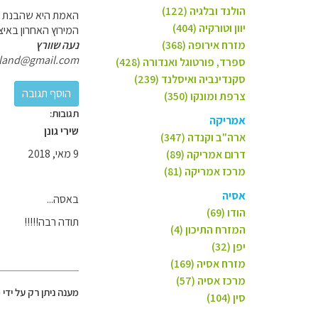
הולנד ובלגיה (122)
האמת היא שהבנת נכון.
יוון וטורקיה (404)
המירוץ האחרון באיצטד
מזרח אירופה (368)
נעה שוורץ
land@gmail.com
ספרד, פורטוגל ואנדורה (428)
סקנדינביה ואיסלנד (239)
צרפת ומונקו (350)
תגובות:
אמריקה
שירי גונן
ארה"ב וקנדה (347)
9 מאי, 2018
דרום אמריקה (89)
מרכז אמריקה (81)
אסיה
באסה...
הודו (69)
תודה רבה!!!!!
המזרח התיכון (4)
יפן (32)
מזרח אסיה (169)
מרכז אסיה (57)
מענה ניתן רק על ידי
סין (104)