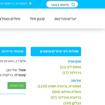
התחברות / הרשמה לא
חיפוש באתר
יעדים ומדינות
סגנון טיול
טיולים מומלצ
שאלות לפי אזורים ונושאים
מומחי תיירות
שלום רב, האם אין יות
אוקיאניה
אוסטרליה (11)
שואל:
שירי גונן
ניו זילנד (17)
קטגוריה:
בריטניה וא
אירופה
אוסטריה, גרמניה ושוויץ (1155)
חזרה לפורום
איטליה ומלטה (858)
בריטניה ואירלנד (57)
הבלקן (339)