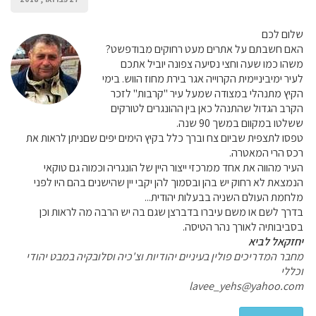
שלום לכם
האם חשבתם על אתרים מעט רחוקים מבודפשט?
משהו כמו שעה וחצי נסיעה צפונה יוביל אתכם
לעיר ימיביניימית הקרוייה אגר בירת מחוז הווש. בימי
הקיץ מתנהלי במצודה שמעל עיר "קרבות" לזכר
הקרב הגדול שהתנהל כאן בין ההונגרים לטורקים
ששלטו במקוום במשך 90 שנה.
טפסו לתצפית שביום צח וברך כלל בקיץ הימים יפים שםניתן לראות את
רכס הרי המאטרה.
העיר מהווה את אחד ממרכזי ייצור היין של הונגריה וכמוה גם טוקאי
הנמצאת לא רחוק יש בהן ובסמוך להן יקבי יין שהישנים בהם היו לפני
מלחמת העולם השניה בבעלות יהודית...
בדרך לשם או משם עיברו בדברצן שגם בה יש הרבה מה לראות וכן
בסביבותיה לאורך נהר הטיסה.
יחזקאל לביא
מחבר המדריכים פולין בעיניים יהודיות וצ'כיה וסלובקיה במבט יהודי
וכללי
lavee_yehs@yahoo.com