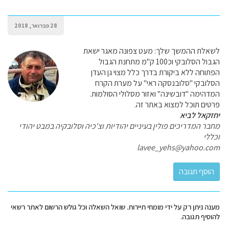
28 פברואר, 2018
לשאלת ההמשך שלך: מעט צפונה מאגר ישאת
הגבול הסלובקי וכ100 ק"מ מתחנת הגבול
הפתוחה ללא ביקורת בדרך כלל מצוי גן העדן
הסלובקי "סלובנסקה ראי" על מערת הקרח
המדהימה "דובשינה" ואזור מסלולי הסולמות.
פרטים תוכל למצוא באתר זה.
יחזקאל לביא
מחבר המדריכים פולין בעיניים יהודיות וצ'כיה וסלובקיה במבט יהודי
וכללי
lavee_yehs@yahoo.com
מענה ניתן רק על ידי מומחי תיירות. שואל השאלה וכל גולש הרשום לאתר רשאי
להוסיף תגובה.