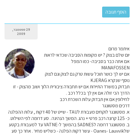
29 ספטמבר,
2009
איתמר מרום
יום שלם בצוק ? יש מקומות הסביבה שכדאי לראות
אם אתה כבר בסביבה- כמו המפל
MANAFOSSEN
אם יש לך כושר תוכל עשות טרק גם לצוק וגם לצוק
נוסף שנקרא KJERAG
תבדוק במשרד התיירות אם יש תחבורה ציבורית הלוך ושוב מהצוק - זו
הדרך הכי זולה אם אין לך בכלל רכב .
לחילופין אם אין תבדוק עלות השכרת רכב
דרכים מסטוונגר
א. מסטוונגר לוקחים מעבורת לTAU - שייט של 40 דקות , עלות ההפלגה
כ- 125 קרונה רכב פרטי + נהג. המשך הנהיגה . סע דרומה לפי השילוט.
ב. מסטוונגר דרומה לSADNES בהמשך ל-VATNE עד למעבורת בקטע
שלOanes- Lauvvik - עשר דקות הפלגה - כשליש מחיר . אחר כך סע