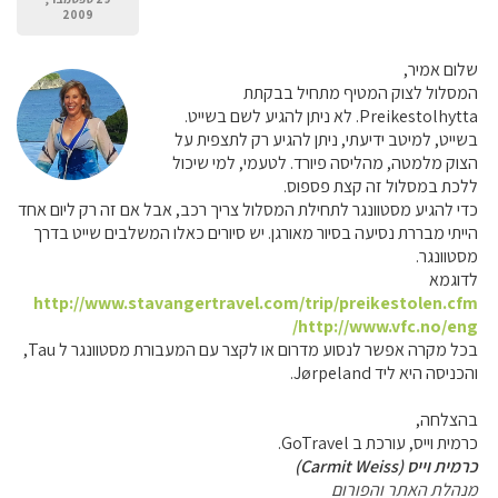
2009
שלום אמיר,
המסלול לצוק המטיף מתחיל בבקתת
Preikestolhytta. לא ניתן להגיע לשם בשייט.
בשייט, למיטב ידיעתי, ניתן להגיע רק לתצפית על
הצוק מלמטה, מהליסה פיורד. לטעמי, למי שיכול
ללכת במסלול זה קצת פספוס.
כדי להגיע מסטוונגר לתחילת המסלול צריך רכב, אבל אם זה רק ליום אחד
הייתי מבררת נסיעה בסיור מאורגן. יש סיורים כאלו המשלבים שייט בדרך
מסטוונגר.
לדוגמא
http://www.stavangertravel.com/trip/preikestolen.cfm
http://www.vfc.no/eng/
בכל מקרה אפשר לנסוע מדרום או לקצר עם המעבורת מסטוונגר ל Tau,
והכניסה היא ליד Jørpeland.
בהצלחה,
כרמית וייס, עורכת ב GoTravel.
כרמית וייס (Carmit Weiss)
מנהלת האתר והפורום