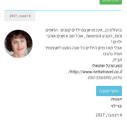
חזרה לפורום
4 דצמבר, 2017
בהחלט כן , אין כמו יוון עם ילדים קטנים - החופים
והים , הטבע והפשטות , אוכל טוב והיוונים אוהבי
ילדים !
אצלי מאז פרוץ הילדים כל שנה נסענו ליוון ותמיד
תמיד נהנינו .
תבלו,
נטע טרגל-שמואלי
http://www.nettatravel.co.il/
טלפון 050-5564991
תגובות:
בני לוי
4 דצמבר, 2017