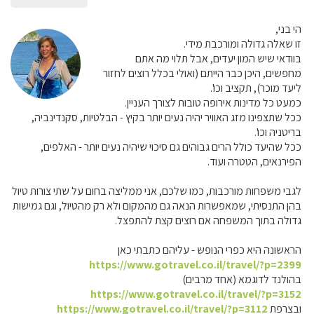
הי בני,
זו שאלה גדולה ומורכבת מידי.
בוודאי שיש המון יעדים, אבל תלוי מה אתם
מחפשים, היכן כבר הייתם (ואולי בכלל רוצים לחזור
ליעד מוכר), תקציב וכו'.
כמעט כל מדינות אירופה טובות לצורך העניין.
ככל שתצפינו מזג האוויר יהיה נעים יותר בקיץ - הבלטיות, סקנדינביה,
בריטניה וכו'.
ככל שהיעד כולל הרים גבוהים גם סיכוי שיהיה נעים יותר - האלפים,
הפירנאים, הטטרה ועוד.
לגבי משפחות מורכבות, כמו שלכם, אני ממליצה בחום על שתי צורות טיול
בהן התנסיתי, שמאפשרות הנאה גם מהמקום ולא רק מהטיול, וגם גמישות
גדולה בתוך המשפחה אם רוצים קצת להתפצל.
הראשונה היא כפרי הנופש - עליהם כתבתי כאן
https://www.gotravel.co.il/travel/?p=2399
בהולנד לדוגמא (אחד מרבים)
https://www.gotravel.co.il/travel/?p=3152
ובצרפת
https://www.gotravel.co.il/travel/?p=3112