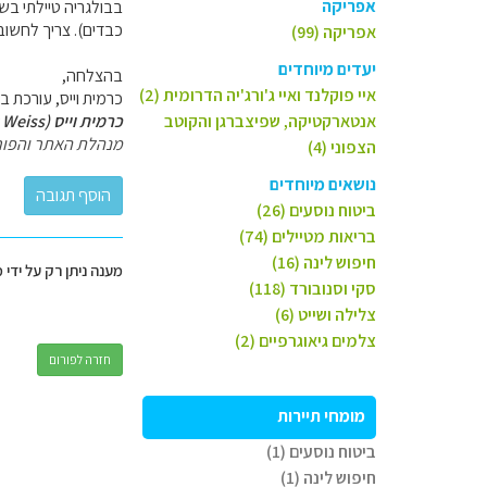
אפריקה
בבולגריה טיילתי בש
כבדים). צריך לחשוב ג
אפריקה (99)
יעדים מיוחדים
בהצלחה,
איי פוקלנד ואיי ג'ורג'יה הדרומית (2)
כרמית וייס, עורכת ב GoTravel.
אנטארקטיקה, שפיצברגן והקוטב
כרמית וייס (Carmit Weiss)
מנהלת האתר והפור
הצפוני (4)
נושאים מיוחדים
ביטוח נוסעים (26)
בריאות מטיילים (74)
חיפוש לינה (16)
מענה ניתן רק על ידי 
סקי וסנובורד (118)
צלילה ושייט (6)
צלמים גיאוגרפיים (2)
חזרה לפורום
מומחי תיירות
ביטוח נוסעים (1)
חיפוש לינה (1)