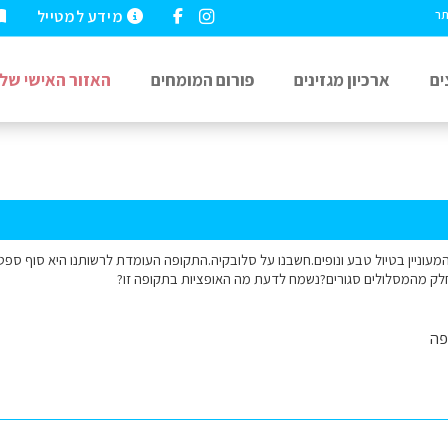
מידע למטייל
תר
ים
ארכיון מגזינים
פורום המומחים
האזור האישי שלי
 המעוניין בטיול טבע ונופים.חשבנו על סלובקיה.התקופה העומדת לרשותנו היא סוף ס
לק מהמסלולים סגורים?נשמח לדעת מה האופציות בתקופה זו?
פה