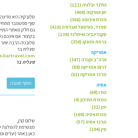
הולנד ובלגיה (122)
יוון וטורקיה (404)
סלובקיה היא מדינה 
מזרח אירופה (368)
סוף ספטמבר מתחיל ל
ספרד, פורטוגל ואנדורה (428)
גם חלק מאתרי התייר
סקנדינביה ואיסלנד (239)
בקיצור: אם אינכם נ
צרפת ומונקו (350)
סלובניה הרבה יותר 
סיגלית בר
אמריקה
w.bartravel.com
ארה"ב וקנדה (347)
סיגלית בר
דרום אמריקה (89)
מרכז אמריקה (81)
אסיה
הודו (69)
המזרח התיכון (4)
יפן (32)
מזרח אסיה (169)
שלום קרן,
מרכז אסיה (57)
מצטרפת להמלצה של ס
סין (104)
כאן באתר (יעדים ומד