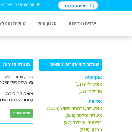
התחברות / הרשמה לא
חיפוש באתר
יעדים ומדינות
סגנון טיול
טיולים מומלצ
שאלות לפי אזורים ונושאים
מומחי תיירות
שלום, אנחנו זוג צעיר
אוקיאניה
בעייתית לטיול?האם ח
אוסטרליה (11)
ניו זילנד (17)
שואל:
קרן לייבה
קטגוריה:
מזרח אירו
אירופה
אוסטריה, גרמניה ושוויץ (1155)
חזרה לפורום
איטליה ומלטה (858)
בריטניה ואירלנד (57)
הבלקן (339)