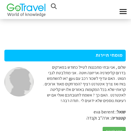
מומחי תיירות
שלום , אני ובתי מתכננות לטייל כחודש בפארקים
בדרום קליפורניה אריזונה ויוטה . אני מתלבטת לגבי
הנווט . האם עדיף לשכור רכב עם gps ?או להשתמש
בוויז ואז צריך אינטרנט רציף ?המרחקים מאוד ארוכים .
קראתי שלא בכל המקומות באזורים אלו יש קליטה
לאינטרנט . האם כך ? אשמח לתגובתכם ואולי אם יש
רעיונות נוספים שלא ידועים לי . תודה רבה !
שואל:
eva berent
קטגוריה:
ארה"ב וקנדה