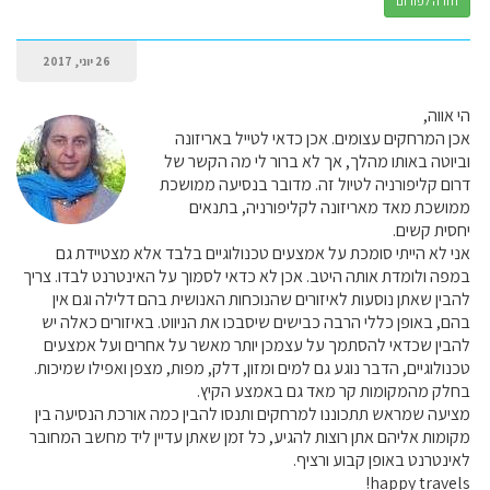
חזרה לפורום
26 יוני, 2017
הי אווה,
אכן המרחקים עצומים. אכן כדאי לטייל באריזונה
וביוטה באותו מהלך, אך לא ברור לי מה הקשר של
דרום קליפורניה לטיול זה. מדובר בנסיעה ממושכת
ממושכת מאד מאריזונה לקליפורניה, בתנאים
יחסית קשים.
אני לא הייתי סומכת על אמצעים טכנולוגיים בלבד אלא מצטיידת גם
במפה ולומדת אותה היטב. אכן לא כדאי לסמוך על האינטרנט לבדו. צריך
להבין שאתן נוסעות לאיזורים שהנוכחות האנושית בהם דלילה וגם אין
בהם, באופן כללי הרבה כבישים שיסבכו את הניווט. באיזורים כאלה יש
להבין שכדאי להסתמך על עצמכן יותר מאשר על אחרים ועל אמצעים
טכנולוגיים, הדבר נוגע גם למים ומזון, דלק, מפות, מצפן ואפילו שמיכות.
בחלק מהמקומות קר מאד גם באמצע הקיץ.
מציעה שמראש תתכוננו למרחקים ותנסו להבין כמה אורכת הנסיעה בין
מקומות אליהם אתן רוצות להגיע, כל זמן שאתן עדיין ליד מחשב המחובר
לאינטרנט באופן קבוע ורציף.
happy travels!