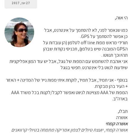
27 יוני, 2017
הי אווה,
כמו שנאמר לפני, לא להסתמך על אינטרנט, אבל
כן אפשר להסתמך על GPS.
תורידי מראש מפות off line לטלפון (הן עובדות על
הGPS המובנה שיש בטלפון), תכניסי נקודות שבהן
תהיו וכך תנווטו .
אני אוהבת להשתמש עם המפות של גוגל, אבל יש עוד המון אפליקציות
שיודעות לנווט בלי אינטרנט. חפשי בגוגל
בנוסף - אני תמיד, אבל תמיד, לוקחת איתי מפות נייר של המדינה + האזור
+ העיר בהן מבקרת.
המפות של AAA מצויינות לניווט ואפשר לקבל/לקנות בכל משרד AAA
בארה"ב.
תבלו,
אושרה
אושרה קמחי
אושרה קמחי, יועצת טיולים לצפון אמריקה מתמחה בטיולי קרוואנים