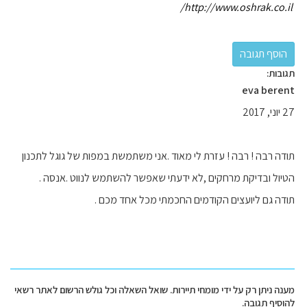
http://www.oshrak.co.il/
תגובות:
eva berent
27 יוני, 2017
תודה רבה ! רבה ! עזרת לי מאוד .אני משתמשת במפות של גוגל לתכנון
הטיול ובדיקת מרחקים ,לא ידעתי שאפשר להשתמש לנווט .אנסה .
תודה גם ליועצים הקודמים החכמתי מכל אחד מכם .
מענה ניתן רק על ידי מומחי תיירות. שואל השאלה וכל גולש הרשום לאתר רשאי
להוסיף תגובה.