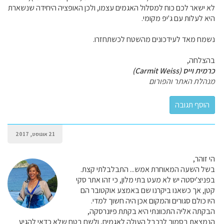
לא ישאר לכם כוח למסלול האגמים עצמו, ולכן האופציה היחידה שנשארת
היא לעלות עם ג'יפ מקומי.
נשמח מאד לעידכונים מהשטח לכשתחזרו.
בהצלחה,
כרמית וייס (Carmit Weiss)
מנהלת האתר והפורום
21 אוגוסט, 2017
הי זוהר,
בשל השעה המאוחרת אמש... התבלבלתי קצת.
בפניצ'יסטה יש לא מעט בתי מלון, כי זהו אתר סקי
קטן, אך כשאנו ביקרנו שם באמצע אוקטובר הם
היו כולם סגורים והמקום אכן היה חשוך למדי.
הבקתה אליה התכוונתי היא בקתת פיונרסקה,
הנמצאת בסמוך לרכבל העולה לאגמים, ולשם בטח שלא כדאי להגיע