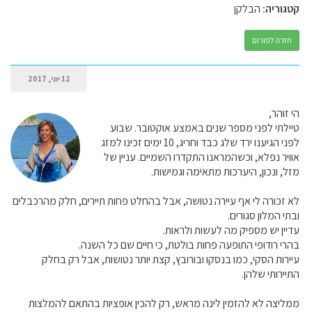
קטגוריה:
הבלקן
חזרה לפורום
12 יוני, 2017
הי זוהר,
טיילתי לפני מספר שנים באמצע אוקטובר. שבוע
לפני הגיענו ירד שלג כבד וחריג, 10 ימים זכינו למזג
אוויר נפלא, וכשהמראנו התקדרו השמיים. עניין של
מזל, ונכון, היערכות מתאימה וגמישות.
לא זכורה לי אף עיירה נטושה, אבל בהחלט פחות תיירים, חלק מהרכבלים
ובתי המלון סגורים.
עדיין יש מספיק מה לעשות ולראות.
בהרי רודופי התופעה פחות בולטת, כי חיים שם כל השנה.
עיירות הסקי, כמו בנסקו ובורובץ, קצת יותר נטושות, אבל רק בחלק
התיירותי שלהן.
ממליצה לא להזמין לינה מראש, רק להכין אופציות בהתאם להמלצות