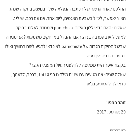
החלטנו לאחר קריאה של הכתבה הנפלאה שלך בנושא, בתקווה שמזג
האויר יאפשר, לטייל בשבעת האגמים, ליום אחד. אנו עם רכב. יש לי 2
שאלות : האם כדאי ללון באיזור panichiste ולמחרת לעלות בבוקר
למסלול או בספרבה בניה. האם ההבדל במרחקים משמעותי? אני מניחה
שבשל המיקום הגבוה של panichiste לא כדאי להגיע לשם בחושך ואילו
בספרבה בניה אין בעיה.
בקיצור איפה היית ממליצה ללון לפני הטיול המעגלי הקצר?
שאלה שניה- אנו מגיעים עם שניים מילדינו בני 10 ו15, ברכב, לדעתך,
כדאי לנו להסתייע בג'יפ
זוהר הצפון
20 אוגוסט, 2017
היי כרמית