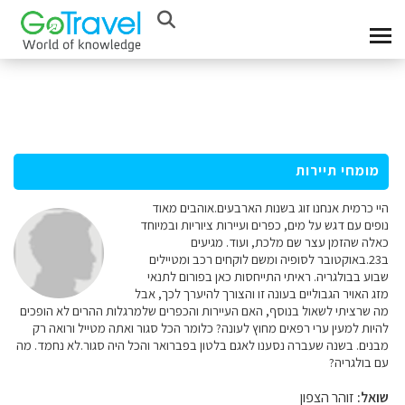
מומחי תיירות
היי כרמית אנחנו זוג בשנות הארבעים.אוהבים מאוד
נופים עם דגש על מים, כפרים ועיירות ציוריות ובמיוחד
כאלה שהזמן עצר שם מלכת, ועוד. מגיעים
ב23.באוקטובר לסופיה ומשם לוקחים רכב ומטיילים
שבוע בבולגריה. ראיתי התייחסות כאן בפורום לתנאי
מזג האויר הגבוליים בעונה זו והצורך להיערך לכך, אבל
מה שרציתי לשאול בנוסף, האם העיירות והכפרים שלמרגלות ההרים לא הופכים
להיות למעין ערי רפאים מחוץ לעונה? כלומר הכל סגור ואתה מטייל ורואה רק
מבנים. בשנה שעברה נסענו לאגם בלטון בפברואר והכל היה סגור.לא נחמד. מה
עם בולגריה?
שואל:
זוהר הצפון