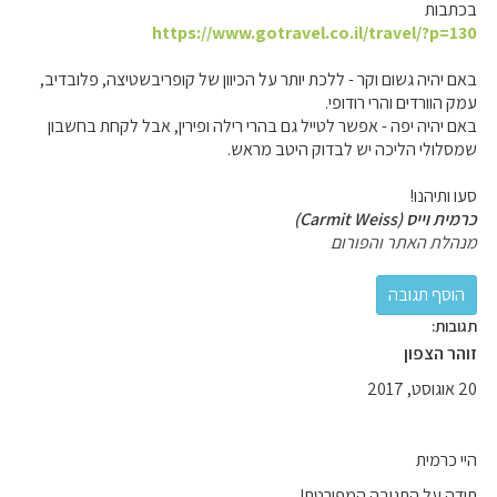
בכתבות
https://www.gotravel.co.il/travel/?p=130
באם יהיה גשום וקר - ללכת יותר על הכיוון של קופריבשטיצה, פלובדיב,
עמק הוורדים והרי רודופי.
באם יהיה יפה - אפשר לטייל גם בהרי רילה ופירין, אבל לקחת בחשבון
שמסלולי הליכה יש לבדוק היטב מראש.
סעו ותיהנו!
כרמית וייס (Carmit Weiss)
מנהלת האתר והפורום
תגובות:
זוהר הצפון
20 אוגוסט, 2017
היי כרמית
תודה על התגובה המפורטת!