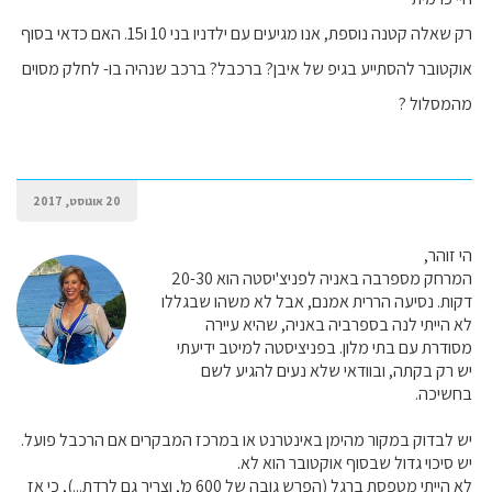
רק שאלה קטנה נוספת, אנו מגיעים עם ילדניו בני 10 ו15. האם כדאי בסוף
אוקטובר להסתייע בגיפ של איבן? ברכבל? ברכב שנהיה בו- לחלק מסוים
מהמסלול ?
20 אוגוסט, 2017
הי זוהר,
המרחק מספרבה באניה לפניצ'יסטה הוא 20-30
דקות. נסיעה הררית אמנם, אבל לא משהו שבגללו
לא הייתי לנה בספרביה באניה, שהיא עיירה
מסודרת עם בתי מלון. בפניציסטה למיטב ידיעתי
יש רק בקתה, ובוודאי שלא נעים להגיע לשם
בחשיכה.
יש לבדוק במקור מהימן באינטרנט או במרכז המבקרים אם הרכבל פועל.
יש סיכוי גדול שבסוף אוקטובר הוא לא.
לא הייתי מטפסת ברגל (הפרש גובה של 600 מ', וצריך גם לרדת...), כי אז