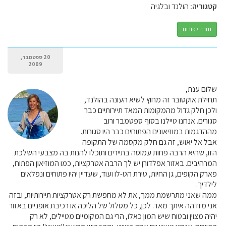
קטגוריה:
הולנד ובלגיה
חזרה לפורום
20 ספטמבר,
2009
שלום ענת,
תחילת אוקטובר זה מחוץ לשיא העונה בהולנד,
ולכן חלק גדול מהמקומות המאד תיירותיים כבר
סגורים. אנחנו טיילנו בסוף ספטמבר ורוב
מההדגמות במוזיאונים הפתוחים כבר היו סגורות.
אבל אל יאוש, זה גם חלק מקסמה של התקופה
הזו, שהיא הרבה פחות עמוסה בתיירים ותוכלו להנות בה מצבעי השלכת
המרהיבים. באזור אפלדורן יש לך הרבה אטרקציות, כמו המוזיאון הפתוח,
פארק הקופים, גן החיות, טירת הט-לו ועוד, שעדיין יהיו פתוחים ונפלאים
לילדיך.
ממה שאני מתרשמת ממך, את לא מחפשת רק אטרקציות תיירותיות, ובזה
אני מזדהה איתך מאד. לכן, כל מסלול של הליכה או רכיבת אופניים באזור
יהיה מצוין ובטוח שיש המון כאלו, הרי גם המקומיים מטיילים, לא רק