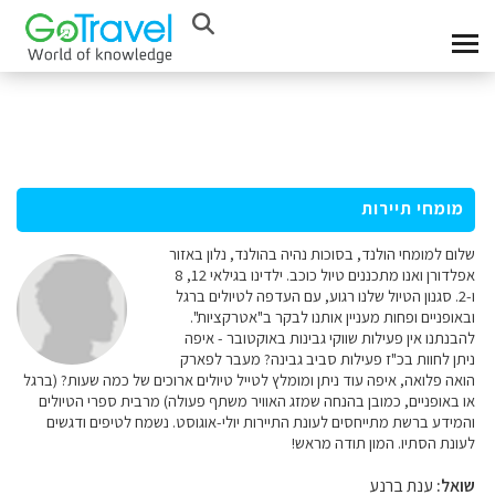
מומחי תיירות
שלום למומחי הולנד, בסוכות נהיה בהולנד, נלון באזור
אפלדורן ואנו מתכננים טיול כוכב. ילדינו בגילאי 12, 8
ו-2. סגנון הטיול שלנו רגוע, עם העדפה לטיולים ברגל
ובאופניים ופחות מעניין אותנו לבקר ב"אטרקציות".
להבנתנו אין פעילות שווקי גבינות באוקטובר - איפה
ניתן לחוות בכ"ז פעילות סביב גבינה? מעבר לפארק
הואה פלואה, איפה עוד ניתן ומומלץ לטייל טיולים ארוכים של כמה שעות? (ברגל
או באופניים, כמובן בהנחה שמזג האוויר משתף פעולה) מרבית ספרי הטיולים
והמידע ברשת מתייחסים לעונת התיירות יולי-אוגוסט. נשמח לטיפים ודגשים
לעונת הסתיו. המון תודה מראש!
שואל:
ענת ברנע