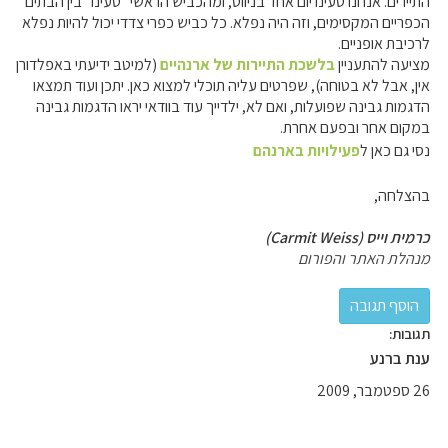
התיירים. אנחנו טעינו יום אחד בניווט, ומהכביש הראשי "טעינו" בין הבתים
הכפריים המקסימים, וזה היה נפלא. כל כביש כפרי צדדי יכול להיות נפלא
לרכיבת אופניים.
מציעה להתעניין
בלשכת התיירות של ארנהיים
(למיטב ידיעתי באפלדורן
אין, אבל לא בטוחה), שפרטים עליה תוכלי למצוא כאן. יתכן ועוד תמצאו
הדגמות גבינה שפועלות, ואם לא, ילדייך עוד בוודאי יראו הדגמות גבינה
במקום אחר ובפעם אחרת.
נסי גם כאן ל
פעילויות בארנהם
בהצלחה,
כרמית וייס (Carmit Weiss)
מנהלת האתר והפורום
תגובות:
ענת ברנע
26 ספטמבר, 2009