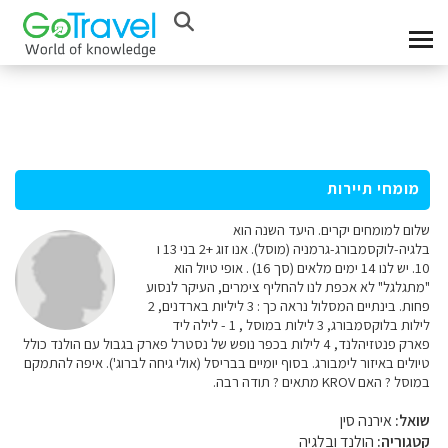
מומחי תיירות
שלום למומחים יקרים. היעד השנה הוא
בלגיה-לוקסמבורג-גרמניה (מוסל). אנו זוג +2 בני 13 ו
10. יש לנו 14 ימים מלאים (סך 16) . אופי טיול הוא
"מתגלגל" לא אכפת לנו להחליף צימרים, העיקר לנסוע
פחות. בינתיים המסלול נראה כך : 3 ליליות בארדנים, 2
לילות בלוקסמבורג, 3 לילות במוסל , 1 - לילה ליד
פארק פנטזיהלנד, 4 לילות בכפר נופש של נסטרל פארק בגבול עם הולנד כולל
טיולים באיזור לימבורג. בסוף יומיים בבריסל (אולי גיחה לברוג'). איפה להתמקם
במוסל ? האם KROV מתאים ? תודה רבה.
שואל:
אירנה סין
קטגוריה:
הולנד ובלגיה