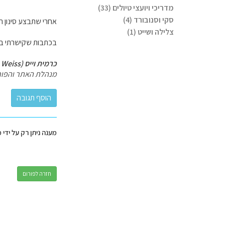
מדריכי ויועצי טיולים (33)
סקי וסנובורד (4)
אחרי שתבצע סינון תישאר עם
צלילה ושייט (1)
בכתבות שקישרתי בת
כרמית וייס (Carmit Weiss)
מנהלת האתר והפור
מענה ניתן רק על ידי 
חזרה לפורום