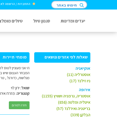
התחברות / הרשמה לא
חיפוש באתר
יעדים ומדינות
סגנון טיול
טיולים מומלצ
שאלות לפי אזורים ונושאים
מומחי תיירות
אוקיאניה
המבחר העצום שיש באינ
אוסטרליה (11)
מגלשות, כדורגל , טר
ניו זילנד (17)
שואל:
ירון לוי
אירופה
קטגוריה:
מזרח אירו
אוסטריה, גרמניה ושוויץ (1155)
איטליה ומלטה (858)
חזרה לפורום
בריטניה ואירלנד (57)
הבלקן (339)