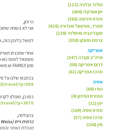
הולנד ובלגיה (122)
יוון וטורקיה (404)
מזרח אירופה (368)
הי ירון,
ספרד, פורטוגל ואנדורה (428)
אני לא בטוחה שתוכל
סקנדינביה ואיסלנד (239)
צרפת ומונקו (350)
למשל בלינק הזה, ה
אמריקה
אחרי שתכניס תאריכי
ארה"ב וקנדה (347)
משמאל למטה (או מימין בגירס
דרום אמריקה (89)
סמן FAMILY או משפחות וכל קריטריון אחר שנראה לך חשוב, כמו מספר כוכבים, מחיר, המלצות גולשים וכו′..
מרכז אמריקה (81)
בכתבות שלנו על סל
אסיה
il/travel/?p=589
הודו (69)
המזרח התיכון (4)
כמו כן, מומלץ לקרו
l/travel/?p=3078
יפן (32)
מזרח אסיה (169)
בהצלחה,
מרכז אסיה (57)
כרמית וייס (Carmit Weiss)
סין (104)
מנהלת האתר והפור