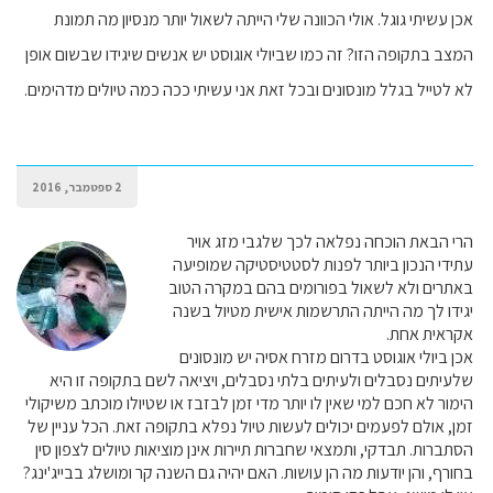
אכן עשיתי גוגל. אולי הכוונה שלי הייתה לשאול יותר מנסיון מה תמונת
המצב בתקופה הזו? זה כמו שביולי אוגוסט יש אנשים שיגידו שבשום אופן
לא לטייל בגלל מונסונים ובכל זאת אני עשיתי ככה כמה טיולים מדהימים.
2 ספטמבר, 2016
הרי הבאת הוכחה נפלאה לכך שלגבי מזג אויר
עתידי הנכון ביותר לפנות לסטטיסטיקה שמופיעה
באתרים ולא לשאול בפורומים בהם במקרה הטוב
יגידו לך מה הייתה התרשמות אישית מטיול בשנה
אקראית אחת.
אכן ביולי אוגוסט בדרום מזרח אסיה יש מונסונים
שלעיתים נסבלים ולעיתים בלתי נסבלים, ויציאה לשם בתקופה זו היא
הימור לא חכם למי שאין לו יותר מדי זמן לבזבז או שטיולו מוכתב משיקולי
זמן, אולם לפעמים יכולים לעשות טיול נפלא בתקופה זאת. הכל עניין של
הסתברות. תבדקי, ותמצאי שחברות תיירות אינן מוציאות טיולים לצפון סין
בחורף, והן יודעות מה הן עושות. האם יהיה גם השנה קר ומושלג בבייג'ינג?