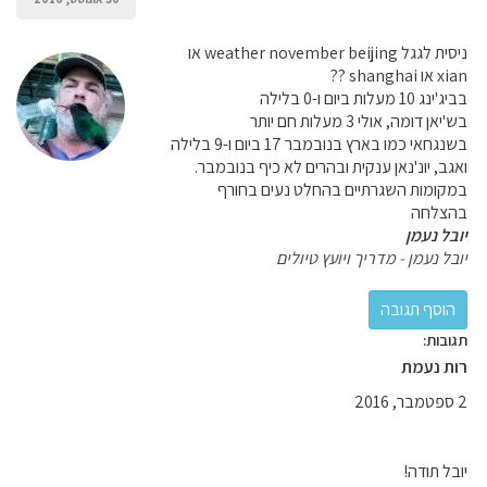
ניסית לגגל weather november beijing או
xian או shanghai ??
בביג'ינג 10 מעלות ביום ו-0 בלילה
בש'יאן דומה, אולי 3 מעלות חם יותר
בשנגחאי כמו בארץ בנובמבר 17 ביום ו-9 בלילה
ואגב, יונ'נאן ענקית ובהרים לא כיף בנובמבר.
במקומות השגרתיים בהחלט נעים בחורף
בהצלחה
יובל נעמן
יובל נעמן - מדריך ויועץ טיולים
תגובות:
רות נעמת
2 ספטמבר, 2016
יובל תודה!