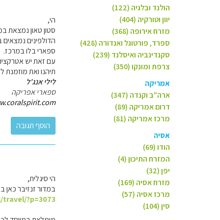
הולנד ובלגיה (122)
יוון וטורקיה (404)
הי,
סטון טאון נמצאת במ
מזרח אירופה (368)
הדולפינים נמצאים ב
ספרד, פורטוגל ואנדורה (428)
ספארי בלו במרכז.
סקנדינביה ואיסלנד (239)
עם זאת יש אטרקציות
צרפת ומונקו (350)
תיהנו ואת מוזמנת לש
לילי אנג'ל
אמריקה
ספארי אפריקה
ארה"ב וקנדה (347)
.coralspirit.com/
דרום אמריקה (89)
מרכז אמריקה (81)
אסיה
הודו (69)
המזרח התיכון (4)
יפן (32)
הי סיגלית,
מזרח אסיה (169)
במדור זנזיבר כאן באתר, תמצאי 4 כתבות על האי, 
מרכז אסיה (57)
l/travel/?p=3073
סין (104)
מומלצת במיוחד לכם,