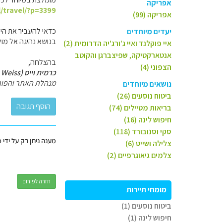
אפריקה
l/travel/?p=3399
אפריקה (99)
כדאי להעביר את היע
יעדים מיוחדים
בנושא נהיגה אל מול
איי פוקלנד ואיי ג'ורג'יה הדרומית (2)
אנטארקטיקה, שפיצברגן והקוטב
בהצלחה,
הצפוני (4)
כרמית וייס (Carmit Weiss)
מנהלת האתר והפור
נושאים מיוחדים
ביטוח נוסעים (26)
בריאות מטיילים (74)
חיפוש לינה (16)
סקי וסנובורד (118)
מענה ניתן רק על ידי 
צלילה ושייט (6)
צלמים גיאוגרפיים (2)
חזרה לפורום
מומחי תיירות
ביטוח נוסעים (1)
חיפוש לינה (1)