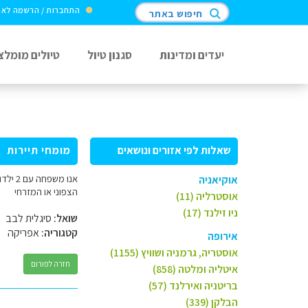
התחברות / הרשמה לא
חיפוש באתר
יעדים ומדינות
סגנון טיול
טיולים מומלצ
שאלות לפי אזורים ונושאים
מומחי תיירות
אנו מ
אוקיאניה
הצפוני או המזרחי
אוסטרליה (11)
ניו זילנד (17)
שואל:
סיגלית לבב
קטגוריה:
אפריקה
אירופה
אוסטריה, גרמניה ושוויץ (1155)
חזרה לפורום
איטליה ומלטה (858)
בריטניה ואירלנד (57)
הבלקן (339)