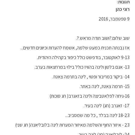
תגובות:
רוני כהן
9 ספטמבר, 2016
שוב שלום.?ושוב תודה מראש.?.
אז נבנתה תכנית כמעט שלמה, אשמח להערות וכיוונים חדשים...
9-13 לאוקטובר, בודפשט כולל כיפור בקהילה היהודית.
13- אגם בלטון ולינה בהוויז כולל בילוי במרחצאות בערב.
14- ביקור במריבור ופטוי , לינה בתרמה צאטז.
15- תרמה צאטז, לינה באתר.
16-גיחה לפלאטביצה ולינה בזאגרב( חג סוכות)
17- זאגרב (חג) לינה בעיר.
18-23 לינה בבלד , כל מה שמסביב...
23 - איזור החוף והשלמה מאיזור המערות לינה בלובליאנה( חג שני)
24- לובליאנה (חג) לינה בעיר.