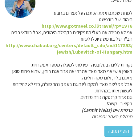
יכולה לסייע.
למרות שכתבתי את הכתבה על אצרים ברובע
היהודי של בודפשט
http://www.gotravel.co.il/travel/?p=1976
אני לא מכירה את בעלי התפקידים בקהילה היהודית, אבל בוודאי בבית
חב"ד של בודפשט יוכלו לעזור
http://www.chabad.org/centers/default_cdo/aid/117858/
jewish/Lubavitch-of-Hungary.htm
נקודות ללינה בסלובניה - פירטתי למעלה מספר אפשרויות.
באופן אישי אני מאד מאד אהבתי את אזור אגם בוהין, שהוא פחות סואן
מאגם בלד, ולוגרסקה דולינה.
אבל ממליצה מאד למקם לינה גם בעמק נהר סוצ'ה, כדי לא להידרש
לעשות אותו במהירות.
וגם אזור קרנסקה גורה מדהים.
בקיצור - קשה!...
כרמית וייס (Carmit Weiss)
מנהלת האתר והפורום