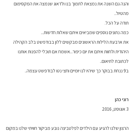
והנה גם השנה את נמצאת לתמוך בנו ולדאוג שנמצה את המקסימום
מהטיול..
תודה על הכל.
כמה נתונים נוספים שמביאים איתם שאלות חדשות...
את ארבעת הלילות הראשונים מבקשים ללון בבודפשט בלב הקהילה
היהודית ולחוות איתם את יום כיפור...אשמח אם תוכלי להפנות אותנו
לכתובת לתיאום..
ב9 ננחת בבוקר כך שיהיו לנו יומיים וחצי נטו לבודפשט עצמה..
רוני כהן
3 אוגוסט, 2016
הרצון שלנו להגיע עם הילדים לפלטביצה נובע מביקור חוויתי שלנו במקום