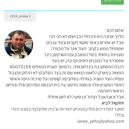
חזרה לפורום
2 אוגוסט, 2016
שלום לכם
הדרך ארוכה היא ורבה!!! הכבישים לא הכי הכי
אבל יש אתרים באזור טוקאי (יקבים ובציר ענבים
שמתחיל ממש בקרוב. העיר איגר על מבצרה
מעניינת במיוחד בשל המאבק עם הטורקים; כיכר
אסטרהזי על המבנים היפים סביבה; יש בעיר
רכבת המסתובבת בין רחובותיה. בהמשך מערת הנטיפים AGGTELEK
המצויה בפארק הלאומי הנושא שם זה.בצד הסלובקי לא הרחק מהגבול
מצוייה העיר השניה בגודלה בסלובקיה קושיצה על מרכזה היפה והאזור
היהודי המעניין שלה וכמותה פרשוב על בית הכנסת המדהים שלה והרחוב
הראשי היפהפה
אבל וכאן האבל הגדול זו נסיעה לא ליום אחד!!!
יחזקאל לביא
מחבר המדריכים פולין בעיניים יהודיות וצ'כיה וסלובקיה במבט יהודי
וכללי
lavee_yehs@yahoo.com