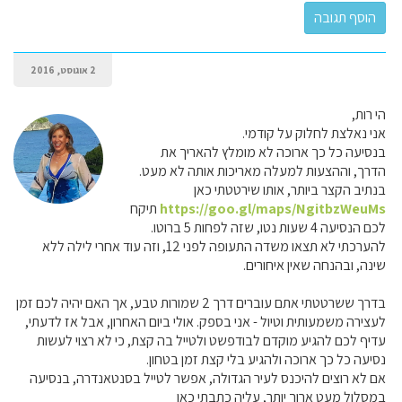
2 אוגוסט, 2016
הי רות,
אני נאלצת לחלוק על קודמי.
בנסיעה כל כך ארוכה לא מומלץ להאריך את
הדרך, וההצעות למעלה מאריכות אותה לא מעט.
בנתיב הקצר ביותר, אותו שירטטתי כאן
https://goo.gl/maps/NgitbzWeuMs
תיקח
לכם הנסיעה 4 שעות נטו, שזה לפחות 5 ברוטו.
להערכתי לא תצאו משדה התעופה לפני 12, וזה עוד אחרי לילה ללא
שינה, ובהנחה שאין איחורים.
בדרך ששרטטתי אתם עוברים דרך 2 שמורות טבע, אך האם יהיה לכם זמן
לעצירה משמעותית וטיול - אני בספק. אולי ביום האחרון, אבל אז לדעתי,
עדיף לכם להגיע מוקדם לבודפשט ולטייל בה קצת, כי לא רצוי לעשות
נסיעה כל כך ארוכה ולהגיע בלי קצת זמן בטחון.
אם לא רוצים להיכנס לעיר הגדולה, אפשר לטייל בסנטאנדרה, בנסיעה
במסלול מעט ארוך יותר, עליה כתבתי כאן