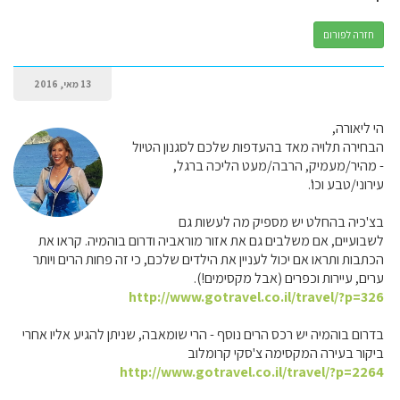
חזרה לפורום
13 מאי, 2016
הי ליאורה,
הבחירה תלויה מאד בהעדפות שלכם לסגנון הטיול
- מהיר/מעמיק, הרבה/מעט הליכה ברגל,
עירוני/טבע וכו'.
בצ'כיה בהחלט יש מספיק מה לעשות גם
לשבועיים, אם משלבים גם את אזור מוראביה ודרום בוהמיה. קראו את
הכתבות ותראו אם יכול לעניין את הילדים שלכם, כי זה פחות הרים ויותר
ערים, עיירות וכפרים (אבל מקסימים!).
http://www.gotravel.co.il/travel/?p=326
בדרום בוהמיה יש רכס הרים נוסף - הרי שומאבה, שניתן להגיע אליו אחרי
ביקור בעירה המקסימה צ'סקי קרומלוב
http://www.gotravel.co.il/travel/?p=2264