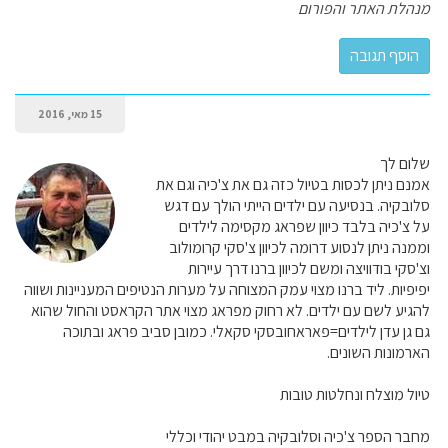
מנהלת האתר והפורום
15 מאי, 2016
שלום לך
אמנם ניתן לכסות בטיול כזה גם את צ'כיה וגם את
סלובקיה. בנסיעה עם ילדים הייתי הולך עם דגש
על צ'כיה בלבד כיוון שפראג מקסימה לילדים
וממנה ניתן לנסוע דרומה לכיוון צ'סקי קרומולוב
וצ'סקי בודוויצה ומשם לכיוון ברנו דרך עיירות
יפיפיות. ליד ברנו מצוי עמק המצוחה על מערות הנטיפים המעניינות ושווה
להגיע לשם עם ילדים. לא רחוק מפראג מצוי אתר הקראסט והחול שהוא
גם גן עדן לילדים=פאראחובסקי סקאלי. כמובן סביב פראג ובתוכה
הארמונות השונים.
טיול מוצלח ונחלטות טובות
מחבר הספר צ'כיה וסלובקיה במבט יהודי וכללי