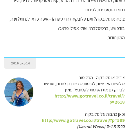
כאמור, מחפשים שילוב של הרבה טבע, קצת אטרקציות לילדים, ועיר
נחמדה ומעניינת לקינוח...
צ'כיה או סלובקיה? ואם סלובקיה (הרי טטרה) - איפה כדאי לנחות? וינה,
בודפשט, ברטיסלבה? ואולי אפילו פראג?
המון תודות.
14 מאי, 2016
צ'כיה או סלובקיה - הכל טוב.
שלושת האופציות לטיסות שציינת הן טובות, ואפשר
לבדוק גם את הטיסות לקטוביץ', פולין
http://www.gotravel.co.il/travel/?
p=2618
וכאן כתבות על סלובקיה
http://www.gotravel.co.il/travel/?p=589
כרמית וייס (Carmit Weiss)