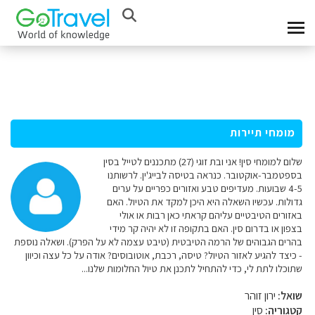
מומחי תיירות
שלום למומחי סין! אני ובת זוגי (27) מתכננים לטייל בסין
בספטמבר-אוקטובר. כנראה בטיסה לבייג'ין. לרשותנו
4-5 שבועות. מעדיפים טבע ואזורים כפריים על ערים
גדולות. עכשיו השאלה היא היכן למקד את הטיול. האם
באזורים הטיבטיים עליהם קראתי כאן רבות או אולי
בצפון או בדרום סין. האם בתקופה זו לא יהיה קר מידי
בהרים הגבוהים של הרמה הטיבטית (טיבט עצמה לא על הפרק). ושאלה נוספת
- כיצד להגיע לאזור הטיול? טיסה, רכבת, אוטובוסים? אודה על כל עצה וכיוון
שתוכלו לתת לי, כדי להתחיל לתכנן את טיול החלומות שלנו...
שואל:
ירון זוהר
קטגוריה:
סין