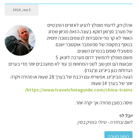
3 מאי, 2016
אהלן ירון, לדעתי מומלץ להגיע לאזורים הטיבטיים
של מערב סצ'ואן דווקא בעונה הזאת מכיוון שמזג
האוויר לא קר מדי והסבירות לגשמים נמוכה יחסית.
בנוסף בתקופה של ספטמבר אוקטובר ישנם
פסטיבלי סוסים בכפרים השונים.
משם מומלץ להמשיך דרום מערבה ליונאן. 5
שבועות הם זמן טוב לשני המחוזות (כ עוד לא מתעכבים יותר מדי בערים
הגדולות כגון בייג'ינג וצ'נגדו).
הגעה מבייג'ינג אפשרית עם רכבת של בערך 28 שעות או מהירה ויקרה
יותר של בערך 14 שעות:
https://www.travelchinaguide.com/china-trains/
טיסה כמובן מהירה אך יקרה יותר.
יובל לוי
לשם ובחזרה - טיולי בוטיק בסין