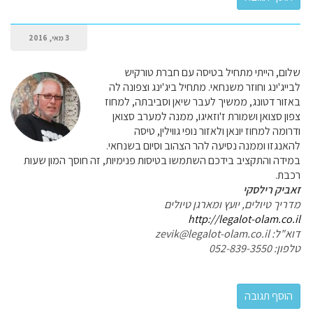
3 מאי, 2016
שלום, הייתי מתחיל בטיסה עם חברת טורקיש
לבייג'ינג וחוזר משנחאי. מתחיל ביג'ינג וצפונה לה
באזור דטונג, ממשיך לעבר שיאן וסביבתה, למחוז
צפון סצואן ושמורת ז'וזאיגו, ממנה למערב סצואן
ודרומה למחוז יונאן ולאזור נופי גווילין, טיסה
להאנגזו וממנה נסיעה להר הצהוב וסיום בשנחאי.
במידה והתקציב בידכם השתמשו בטיסות פנימיות, זה חוסך המון שעות
רכבת.
זאביק רילסקי
מדריך טיולים, יועץ ומארגן טיולים
http://legalot-olam.co.il
דוא"ל: zevik@legalot-olam.co.il
טלפון: 052-839-3550