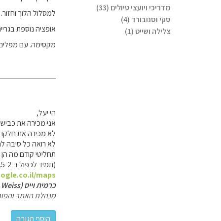
מדריכי ויועצי טיולים (33)
למסלול הלוך וחזור. (הקדשנו 3-4 שעות בנחת ועם הפסקו
סקי וסנובורד (4)
אופציה נוספת בגריי
צלילה ושייט (1)
מקסימה. עם מפלים 
הי יעל,
אני מכירה את כביש 55 רק מהקטע שמוביל לשמורת יוטנהיימן ומתחבר לכביש 15 (או ההפך
לא מכירה את חלקו 
לא רואה כל סיבה לה
תחליטי קודם מה הן 
(תמיד לכפול ב 1.5-2 לנסיעה תיירותית)
ogle.co.il/maps
כרמית וייס (Carmit Weiss)
מנהלת האתר והפור