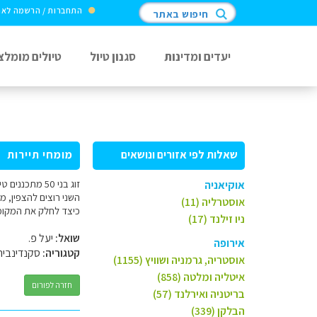
התחברות / הרשמה לא
חיפוש באתר
יעדים ומדינות
סגנון טיול
טיולים מומלצ
שאלות לפי אזורים ונושאים
מומחי תיירות
אוקיאניה
אוסטרליה (11)
כיצד לחלק את המקומות, מה לראות כ
ניו זילנד (17)
שואל:
יעל פ.
אירופה
קטגוריה:
סקנדינביה
אוסטריה, גרמניה ושוויץ (1155)
איטליה ומלטה (858)
חזרה לפורום
בריטניה ואירלנד (57)
הבלקן (339)