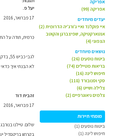
תגובות:
אפריקה
יעל פ.
אפריקה (99)
17 פברואר, 2016
יעדים מיוחדים
איי פוקלנד ואיי ג'ורג'יה הדרומית (2)
אנטארקטיקה, שפיצברגן והקוטב
כרמית, תודה על הת
הצפוני (4)
נושאים מיוחדים
לגבי כביש 55, בדקתי וראיתי שהוא ארוך ומגיע מזרחה לכביש 15 ומערבה לכביש E39, בערך.
ביטוח נוסעים (26)
בריאות מטיילים (74)
לא הבנתי איך כדאי 
חיפוש לינה (16)
סקי וסנובורד (118)
צלילה ושייט (6)
צלמים גיאוגרפיים (2)
זהבית דוד
17 פברואר, 2016
מומחי תיירות
שלום. טיילנו בנורבגיה ש
ביטוח נוסעים (1)
חיפוש לינה (1)
בקרחון בריקסדיל יש