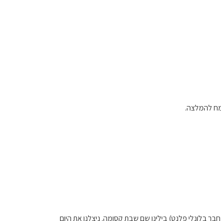
שמח להמלצה.
ר בלונלי פלנט) בילינו שם שבת קסומה. ניצלנו את היום