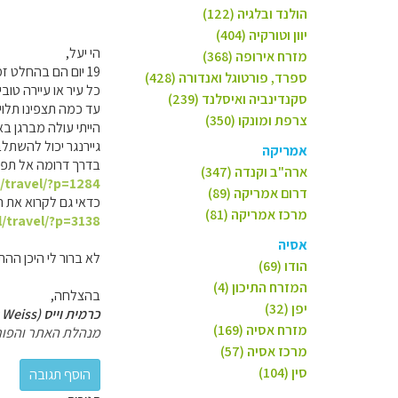
הולנד ובלגיה (122)
יוון וטורקיה (404)
הי יעל,
מזרח אירופה (368)
19 יום הם בהחלט זמן טוב לטיול בחלקים של נורבגיה אותם ציינת, גם עם עצירות בשבת.
ספרד, פורטוגל ואנדורה (428)
כל עיר או עיירה טוב
סקנדינביה ואיסלנד (239)
עד כמה תצפינו תלוי
צרפת ומונקו (350)
הייתי עולה מברגן בא
גיירנגר יכול להשתל
אמריקה
בדרך דרומה אל תפספ
ארה"ב וקנדה (347)
l/travel/?p=1284
דרום אמריקה (89)
כדאי גם לקרוא את ה
מרכז אמריקה (81)
l/travel/?p=3138
אסיה
לא ברור לי היכן ההתל
הודו (69)
המזרח התיכון (4)
בהצלחה,
יפן (32)
כרמית וייס (Carmit Weiss)
מזרח אסיה (169)
מנהלת האתר והפור
מרכז אסיה (57)
סין (104)