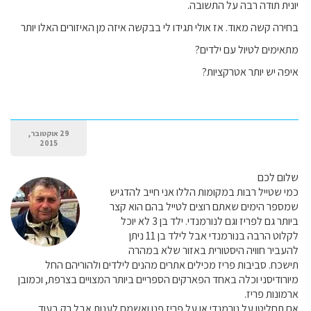
יונית תודה רבה על התשובה.
בחירה קשה מאוד. אז אולי תגידו לי בבקשה איזה מן האיזורים האלו יותר
מתאימים לטיול עם ילדים?
איפה יש יותר אטרקציות?
29 אוקטובר,
2015
שלום לכם
כמי שטייל רבות במקומות הללו אני חייב להדגיש
שמספר הימים שאתם רוצים לטייל בהם הוא קצר
ביותר גם לפריז וגם לנורמנדי. ילד בן 3 לא יוכל
לקלוט הרבה בנורמנדי אבל לילד בן 11 ניתן
להעביר חוויה היסטורית באזור שלא במהרה
תישכח. סביבות פריז מכילים אתרים מהנים לילדים ולהוריהם החל
מיורודיסני וכלה באחד הפארקים הספריים ביותר המצויים בצרפת, וכמובן
ארמונות פריז.
אם תחליטו על נורמנדי או על פריז פנו ואשמח לענות אבל רק בעוד