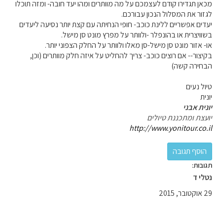
מכאן תגדירו קודם לעצמכם על מה מוותרים ומהו יעד חובה- ומזה תוכלו
לגזור את המסלול הנכון עבורכם.
יעדים אפשריים ללינת כוכב- חופי הנחיתה עם קצת יותר נסיעה ליעדים
בשוויצרית או בהונפלר -ולוותר על מפרץ מונט סן מישל.
או- אזור מונט סן מישל-סן מאלו ולוותר על החלק הצפוני יותר.
בקיצור-- אם רוצים כוכב- צריך להחליט על איזה חלק מוותרים (וכן,
הבחירה קשה)
טיול נעים
יונית
יונית אבני
יועצת ומתכננת טיולים
http://www.yonitour.co.il
תגובות:
נטלי ד
29 אוקטובר, 2015