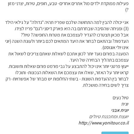
פעילות ממוקדת ילדים מול אתרים אחרים- טבע, חופים, טירות, יצרני מזון
?)
אני יכולה להבין למה התחושה שלכם שפריז תהיה "גדולה" על גילאי הילד
(3) ומניחה שהסיבה שבחרתם בה היא פארק דיסני ו"גם" פריז לצידו.
אבל מכאן תצטרכו להגדיר לעצמכם את מטרות החופשה? טיול?
העדפות? ובהתאם לבחור את היעד המתאים לכם ביותר ולעונת השנה (יוני
אינו יולי אוגוסט).
המענה בפורום נועד יותר לכוון אתכם לשאלות שאתם צריכים לשאול את
עצמכם בתהליך הבחירה של היעד.
ייעוץ פרטני יותר אינו יכול להתבצע על גבי פורמט פורום שאלות ותשובות.
קראו יותר על האזור, שאלו את עצמכם את השאלות הנכונות- ותוכלו
לבחור בין ההעדפות השונות - בשתי החלופות יש מבחר של אפשרויות- רק
צריך לשים בחירה מושכלת.
טיול נעים
יונית
יונית אבני
יועצת ומתכננת טיולים
http://www.yonitour.co.il