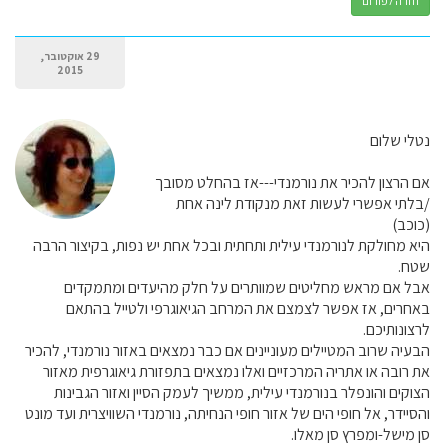
חזרה לפורום
29 אוקטובר,
2015
נטלי שלום
אם הרצון להכיר את נורמנדי---אז בהחלט מסובך
/בלתי אפשרי לעשות זאת מנקודת לינה אחת
(כוכב)
היא מחולקת לנורמנדי עילית ותחתית ובכל אחת יש נפות, בקיצור הרבה
שטח.
אבל אם מראש מחליטים שמוותרים על חלק מהיעדים ומתמקדים
באחרים, אז אפשר לצמצם את המרחב הגיאוגרפי ולטייל בהתאם
לרצונותיכם.
הבעיה שרוב המטיילים מעוניינים אם כבר נמצאים באזור נורמנדי, להכיר
את רובה או אתריה המרכזיים ואלו נמצאים בתפזורת גיאוגרפית מאזור
הצוקים והונפלר בנורמנדי עילית, ממשיך לעמק הסיין ואזור הגבינות
והסיידר, אל חופי הים של אזור חופי הנחיתה, נורמנדי השוויצרית ועד מונט
סן מישל-ומפרץ סן מאלו.